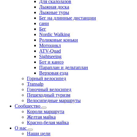
Для скалолазов
Лыжная доска
Лыжные туры
Бег на длинные дистанции
сани
Бег
Nordic Walking
Роликовые коньки
Мотоцикл
ATV-Quad
Sightseeing
Бот и каноэ
Параплан и дельтаплан
Верховая езда
Горный велосипед
Transalp
Гоночный велосипед
Пешеходный туризм
Велосипедные маршруты
Сообщество
Короли маршрута
Желтая майка
Красно-белая майка
О нас
Наши цели