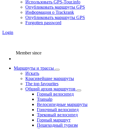
Использовать GPS-Tour.info
Опубликовать маршруты GPS
Информация о Trackrank
Опубликовать маршруты GPS
Forgotten password
Login
Member since
Маршруты и трассы
Искать
Красивейшие маршруты
The top favourites
Общий архив маршрутов
Горный велосипед
Transalp
Велосипедные маршруты
Гоночный велосипед
Трековый велосипед
Горный маршрут
Пешеходный туризм