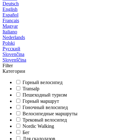
Deutsch
English
Español
Français
Magyar
Italiano
Nederlands
Polski
Русский
Slovenčina
Slovenščina
Filter
Категории
Горный велосипед
Transalp
Пешеходный туризм
Горный маршрут
Гоночный велосипед
Велосипедные маршруты
Трековый велосипед
Nordic Walking
Бег
Для скалолазов