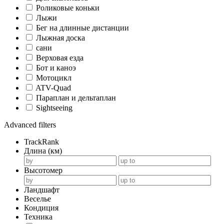
Роликовые коньки
Лыжи
Бег на длинные дистанции
Лыжная доска
сани
Верховая езда
Бот и каноэ
Мотоцикл
ATV-Quad
Параплан и дельтаплан
Sightseeing
Advanced filters
TrackRank
Длина (км)
Высотомер
Ландшафт
Веселье
Кондиция
Техника