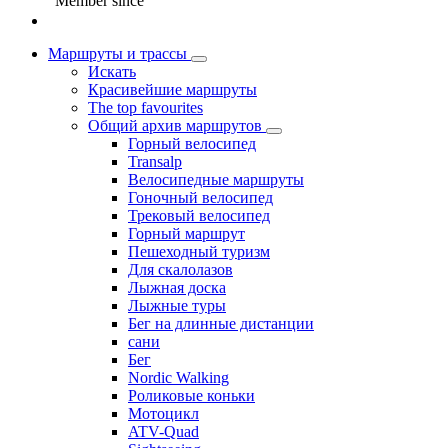
Member since
Маршруты и трассы
Искать
Красивейшие маршруты
The top favourites
Общий архив маршрутов
Горный велосипед
Transalp
Велосипедные маршруты
Гоночный велосипед
Трековый велосипед
Горный маршрут
Пешеходный туризм
Для скалолазов
Лыжная доска
Лыжные туры
Бег на длинные дистанции
сани
Бег
Nordic Walking
Роликовые коньки
Мотоцикл
ATV-Quad