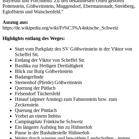
Bayreuth und Forchheim. Zu den bekanntesten Orten gehören
Pottenstein, Gößweinstein, Muggendorf, Ebermannstadt, Streitberg,
Egloffstein und Waischenfeld."
Auszug aus:
https://de.wikipedia.org/wiki/Fr%C3%A4nkische_Schweiz
Highlights entlang des Weges:
Start vom Parkplatz des SV Gößweinstein in der Viktor von
Scheffel Str.
Entlang der Viktor von Scheffel Str.
Basilika zur Heiligen Dreifaltigkeit
Blick zur Burg Gößweinstein
Badangerlinde
Sternenhof (Pferde) Gößweinstein
Querung der Pütlach
Felsendorf Tüchersfeld
Hinauf (alpiner Anstieg) zum Fahnenstein bzw. zum
Zeckenstein
Querung der Püttlach
Vorbei an einem Imbiss
Campingplatz Fränkische Schweiz
Ein längerer Aufstieg hin zu Hühnerloh
Pause in der Bushaltestelle Hühnerloh
Weiter durch wiesige und bewaldete Landschaften - immer