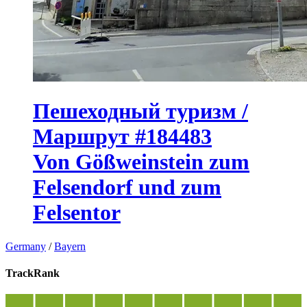
Пешеходный туризм /
Маршрут #184483
Von Gößweinstein zum
Felsendorf und zum
Felsentor
Germany
/
Bayern
TrackRank