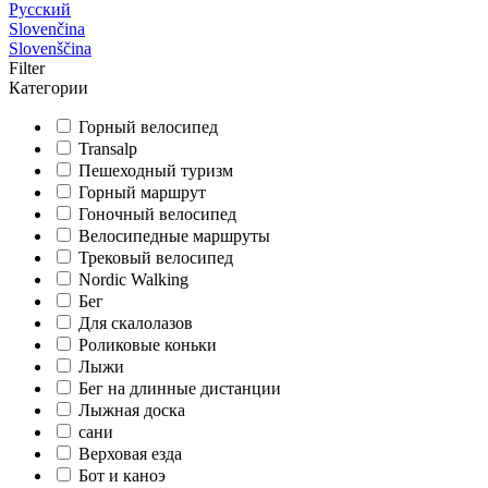
Русский
Slovenčina
Slovenščina
Filter
Категории
Горный велосипед
Transalp
Пешеходный туризм
Горный маршрут
Гоночный велосипед
Велосипедные маршруты
Трековый велосипед
Nordic Walking
Бег
Для скалолазов
Роликовые коньки
Лыжи
Бег на длинные дистанции
Лыжная доска
сани
Верховая езда
Бот и каноэ