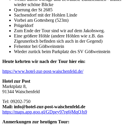
wieder schöne Blicke
Querung der St 2685
Sachsendorf mit der Hohlen Linde
Vorbei am Gottesberg (523m)
Prügeldorf
Zum Ende der Tour sind wir auf dem Jakobsweg.
Eine größere Höhle (andere Höhlen wie z.B. das
Zigeunerloch befinden sich auch in der Gegend)
Felsentor bei Gößweinstein
Wieder zurück beim Parkplatz des SV Gößweinstein
Heute kehrten wir nach der Tour hier ein:
https://www.hotel-zur-post-waischenfeld.de/
Hotel zur Post
Marktplatz 8,
91344 Waischenfeld
Tel: 09202-750
Mail: info@hotel-zur-post-waischenfeld.de
https://maps.app.goo.gl/GDpey97rg6jMqQJs9
Anmerkungen zur heutigen Tour: