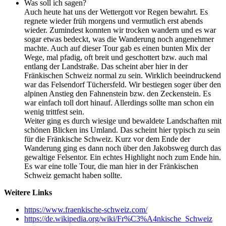
Was soll ich sagen?
Auch heute hat uns der Wettergott vor Regen bewahrt. Es
regnete wieder früh morgens und vermutlich erst abends
wieder. Zumindest konnten wir trocken wandern und es war
sogar etwas bedeckt, was die Wanderung noch angenehmer
machte. Auch auf dieser Tour gab es einen bunten Mix der
Wege, mal pfadig, oft breit und geschottert bzw. auch mal
entlang der Landstraße. Das scheint aber hier in der
Fränkischen Schweiz normal zu sein. Wirklich beeindruckend
war das Felsendorf Tüchersfeld. Wir bestiegen soger über den
alpinen Anstieg den Fahnenstein bzw. den Zeckenstein. Es
war einfach toll dort hinauf. Allerdings sollte man schon ein
wenig trittfest sein.
Weiter ging es durch wiesige und bewaldete Landschaften mit
schönen Blicken ins Umland. Das scheint hier typisch zu sein
für die Fränkische Schweiz. Kurz vor dem Ende der
Wanderung ging es dann noch über den Jakobsweg durch das
gewaltige Felsentor. Ein echtes Highlight noch zum Ende hin.
Es war eine tolle Tour, die man hier in der Fränkischen
Schweiz gemacht haben sollte.
Weitere Links
https://www.fraenkische-schweiz.com/
https://de.wikipedia.org/wiki/Fr%C3%A4nkische_Schweiz