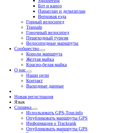
Sightseeing
Бот и каноэ
Параплан и дельтаплан
Верховая езда
Горный велосипед
Transalp
Гоночный велосипед
Пешеходный туризм
Велосипедные маршруты
Сообщество
Короли маршрута
Желтая майка
Красно-белая майка
О нас
Наши цели
Контакт
Выходные данные
Новая регистрация
Язык
Справка
Использовать GPS-Tour.info
Опубликовать маршруты GPS
Информация о Trackrank
Опубликовать маршруты GPS