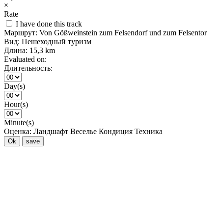
×
Rate
I have done this track
Маршрут:
Von Gößweinstein zum Felsendorf und zum Felsentor
Вид:
Пешеходный туризм
Длина:
15,3 km
Evaluated on:
Длительность:
Day(s)
Hour(s)
Minute(s)
Оценка:
Ландшафт
Веселье
Кондиция
Техника
Ok
save