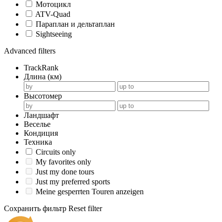
Мотоцикл
ATV-Quad
Параплан и дельтаплан
Sightseeing
Advanced filters
TrackRank
Длина (км)
Высотомер
Ландшафт
Веселье
Кондиция
Техника
Circuits only
My favorites only
Just my done tours
Just my preferred sports
Meine gesperrten Touren anzeigen
Сохранить фильтр
Reset filter