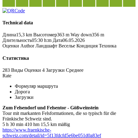
Technical data
Длина
15,3 km
Высотомер
363 m
Way down
356 m
Длительность
05:30 h:m
Дата
06.05.2026
Оценки
Author
Ландшафт
Веселье
Кондиция
Техника
Статистика
283 Виды
Оценки
4 Загрузки
Среднее
Rate
Формуляр маршрута
Дорога
Загрузки
Zum Felsendorf und Felsentor - Gößweinstein
Tour mit markanten Felsformationen, die so typisch für die
Fränkische Schweiz sind.
5 h 30 min 410 hm 15,5 km mäßig
https://www.fraenkische-
schweiz.com/detail/id=5f13fdcfd5e6be051d0a83ef