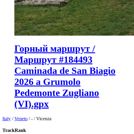
Горный маршрут /
Маршрут #184493
Caminada de San Biagio
2026 a Grumolo
Pedemonte Zugliano
(VI).gpx
Italy
/
Veneto
/
-
/
Vicenza
TrackRank