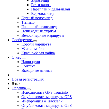
Sightseeing
Бот и каноэ
Параплан и дельтаплан
Верховая езда
Горный велосипед
Transalp
Гоночный велосипед
Пешеходный туризм
Велосипедные маршруты
Сообщество
Короли маршрута
Желтая майка
Красно-белая майка
О нас
Наши цели
Контакт
Выходные данные
Новая регистрация
Язык
Справка
Использовать GPS-Tour.info
Опубликовать маршруты GPS
Информация о Trackrank
Опубликовать маршруты GPS