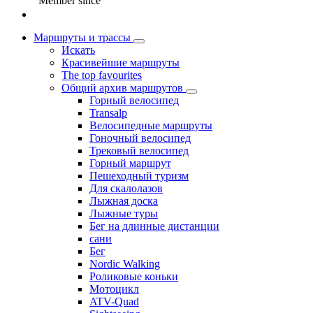
Member since
Маршруты и трассы
Искать
Красивейшие маршруты
The top favourites
Общий архив маршрутов
Горный велосипед
Transalp
Велосипедные маршруты
Гоночный велосипед
Трековый велосипед
Горный маршрут
Пешеходный туризм
Для скалолазов
Лыжная доска
Лыжные туры
Бег на длинные дистанции
сани
Бег
Nordic Walking
Роликовые коньки
Мотоцикл
ATV-Quad