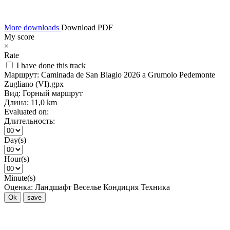
More downloads
Download PDF
My score
×
Rate
I have done this track
Маршрут:
Caminada de San Biagio 2026 a Grumolo Pedemonte
Zugliano (VI).gpx
Вид:
Горный маршрут
Длина:
11,0 km
Evaluated on:
Длительность:
Day(s)
Hour(s)
Minute(s)
Оценка:
Ландшафт
Веселье
Кондиция
Техника
Ok
save