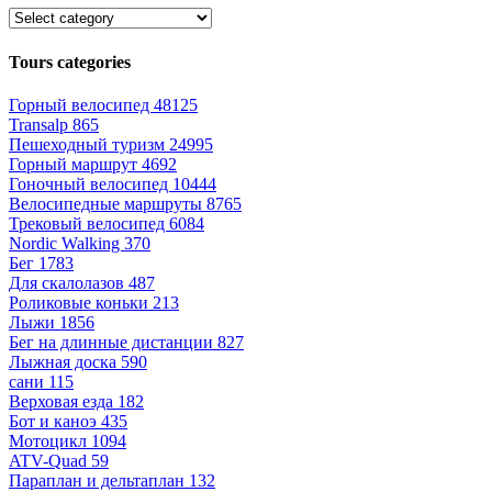
Tours categories
Горный велосипед
48125
Transalp
865
Пешеходный туризм
24995
Горный маршрут
4692
Гоночный велосипед
10444
Велосипедные маршруты
8765
Трековый велосипед
6084
Nordic Walking
370
Бег
1783
Для скалолазов
487
Роликовые коньки
213
Лыжи
1856
Бег на длинные дистанции
827
Лыжная доска
590
сани
115
Верховая езда
182
Бот и каноэ
435
Мотоцикл
1094
ATV-Quad
59
Параплан и дельтаплан
132