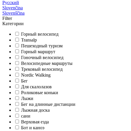
Русский
Slovenčina
Slovenščina
Filter
Категории
Горный велосипед
Transalp
Пешеходный туризм
Горный маршрут
Гоночный велосипед
Велосипедные маршруты
Трековый велосипед
Nordic Walking
Бег
Для скалолазов
Роликовые коньки
Лыжи
Бег на длинные дистанции
Лыжная доска
сани
Верховая езда
Бот и каноэ