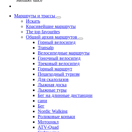
Member since
Маршруты и трассы
Искать
Красивейшие маршруты
The top favourites
Общий архив маршрутов
Горный велосипед
Transalp
Велосипедные маршруты
Гоночный велосипед
Трековый велосипед
Горный маршрут
Пешеходный туризм
Для скалолазов
Лыжная доска
Лыжные туры
Бег на длинные дистанции
сани
Бег
Nordic Walking
Роликовые коньки
Мотоцикл
ATV-Quad