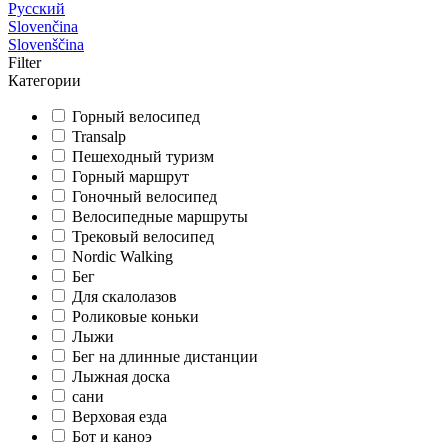
Русский
Slovenčina
Slovenščina
Filter
Категории
Горный велосипед
Transalp
Пешеходный туризм
Горный маршрут
Гоночный велосипед
Велосипедные маршруты
Трековый велосипед
Nordic Walking
Бег
Для скалолазов
Роликовые коньки
Лыжи
Бег на длинные дистанции
Лыжная доска
сани
Верховая езда
Бот и каноэ