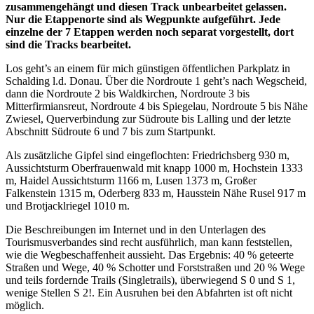
zusammengehängt und diesen Track unbearbeitet gelassen.
Nur die Etappenorte sind als Wegpunkte aufgeführt. Jede
einzelne der 7 Etappen werden noch separat vorgestellt, dort
sind die Tracks bearbeitet.
Los geht’s an einem für mich günstigen öffentlichen Parkplatz in
Schalding l.d. Donau. Über die Nordroute 1 geht’s nach Wegscheid,
dann die Nordroute 2 bis Waldkirchen, Nordroute 3 bis
Mitterfirmiansreut, Nordroute 4 bis Spiegelau, Nordroute 5 bis Nähe
Zwiesel, Querverbindung zur Südroute bis Lalling und der letzte
Abschnitt Südroute 6 und 7 bis zum Startpunkt.
Als zusätzliche Gipfel sind eingeflochten: Friedrichsberg 930 m,
Aussichtsturm Oberfrauenwald mit knapp 1000 m, Hochstein 1333
m, Haidel Aussichtsturm 1166 m, Lusen 1373 m, Großer
Falkenstein 1315 m, Oderberg 833 m, Hausstein Nähe Rusel 917 m
und Brotjacklriegel 1010 m.
Die Beschreibungen im Internet und in den Unterlagen des
Tourismusverbandes sind recht ausführlich, man kann feststellen,
wie die Wegbeschaffenheit aussieht. Das Ergebnis: 40 % geteerte
Straßen und Wege, 40 % Schotter und Forststraßen und 20 % Wege
und teils fordernde Trails (Singletrails), überwiegend S 0 und S 1,
wenige Stellen S 2!. Ein Ausruhen bei den Abfahrten ist oft nicht
möglich.