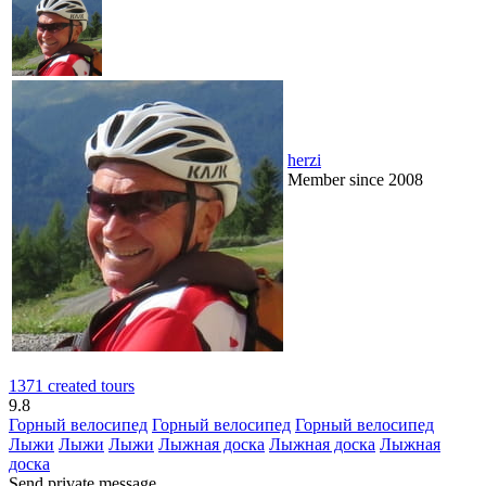
herzi
Member since 2008
1371 created tours
9.8
Горный велосипед
Горный велосипед
Горный велосипед
Лыжи
Лыжи
Лыжи
Лыжная доска
Лыжная доска
Лыжная
доска
Send private message