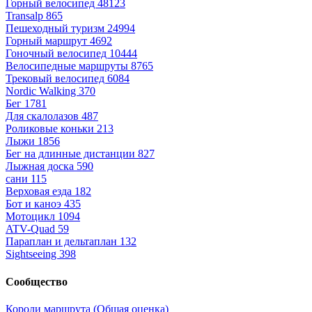
Горный велосипед
48123
Transalp
865
Пешеходный туризм
24994
Горный маршрут
4692
Гоночный велосипед
10444
Велосипедные маршруты
8765
Трековый велосипед
6084
Nordic Walking
370
Бег
1781
Для скалолазов
487
Роликовые коньки
213
Лыжи
1856
Бег на длинные дистанции
827
Лыжная доска
590
сани
115
Верховая езда
182
Бот и каноэ
435
Мотоцикл
1094
ATV-Quad
59
Параплан и дельтаплан
132
Sightseeing
398
Сообщество
Короли маршрута (Общая оценка)