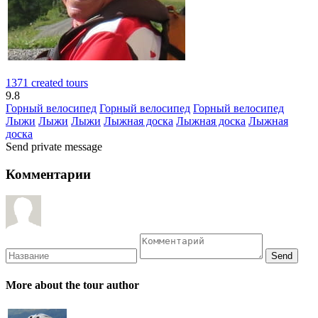
1371 created tours
9.8
Горный велосипед
Горный велосипед
Горный велосипед
Лыжи
Лыжи
Лыжи
Лыжная доска
Лыжная доска
Лыжная
доска
Send private message
Комментарии
More about the tour author