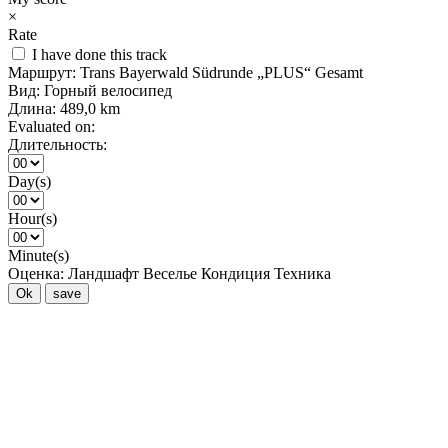
×
Rate
I have done this track
Маршрут:
Trans Bayerwald Südrunde „PLUS“ Gesamt
Вид:
Горный велосипед
Длина:
489,0 km
Evaluated on:
Длительность:
Day(s)
Hour(s)
Minute(s)
Оценка:
Ландшафт
Веселье
Кондиция
Техника
Ok
save