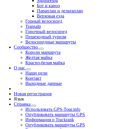
Sightseeing
Бот и каноэ
Параплан и дельтаплан
Верховая езда
Горный велосипед
Transalp
Гоночный велосипед
Пешеходный туризм
Велосипедные маршруты
Сообщество
Короли маршрута
Желтая майка
Красно-белая майка
О нас
Наши цели
Контакт
Выходные данные
Новая регистрация
Язык
Справка
Использовать GPS-Tour.info
Опубликовать маршруты GPS
Информация о Trackrank
Опубликовать маршруты GPS