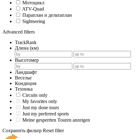
Мотоцикл
ATV-Quad
Параплан и дельтаплан
Sightseeing
Advanced filters
TrackRank
Длина (км)
Высотомер
Ландшафт
Веселье
Кондиция
Техника
Circuits only
My favorites only
Just my done tours
Just my preferred sports
Meine gesperrten Touren anzeigen
Сохранить фильтр
Reset filter