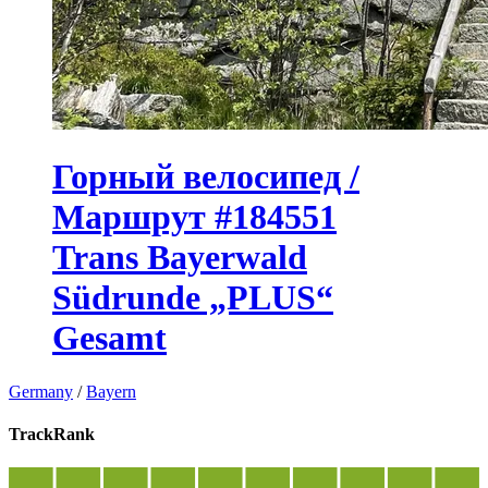
Горный велосипед /
Маршрут #184551
Trans Bayerwald
Südrunde „PLUS“
Gesamt
Germany
/
Bayern
TrackRank