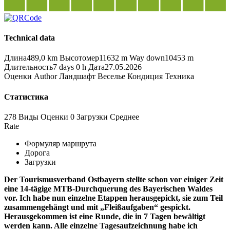
Technical data
Длина
489,0 km
Высотомер
11632 m
Way down
10453 m
Длительность
7 days 0 h
Дата
27.05.2026
Оценки
Author
Ландшафт
Веселье
Кондиция
Техника
Статистика
278 Виды
Оценки
0 Загрузки
Среднее
Rate
Формуляр маршрута
Дорога
Загрузки
Der Tourismusverband Ostbayern stellte schon vor einiger Zeit
eine 14-tägige MTB-Durchquerung des Bayerischen Waldes
vor. Ich habe nun einzelne Etappen herausgepickt, sie zum Teil
zusammengehängt und mit „Fleißaufgaben“ gespickt.
Herausgekommen ist eine Runde, die in 7 Tagen bewältigt
werden kann. Alle einzelne Tagesaufzeichnung habe ich