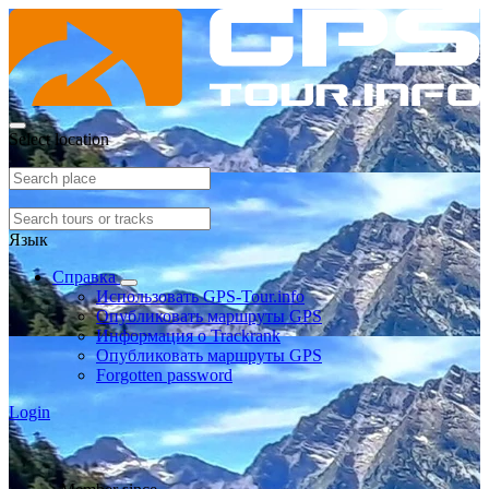
Select location
Язык
Справка
Использовать GPS-Tour.info
Опубликовать маршруты GPS
Информация о Trackrank
Опубликовать маршруты GPS
Forgotten password
Login