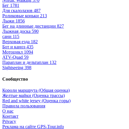
Nordic Walking
370
Бег
1781
Для скалолазов
487
Роликовые коньки
213
Лыжи
1856
Бег на длинные дистанции
827
Лыжная доска
590
сани
115
Верховая езда
182
Бот и каноэ
435
Мотоцикл
1094
ATV-Quad
59
Параплан и дельтаплан
132
Sightseeing
398
Сообщество
Короли маршрута (Общая оценка)
Желтые майки (Оценка трассы)
Red and white jersey (Оценка горы)
Правила пользования
О нас
Контакт
Privacy
Реклама на сайте GPS-Tour.info