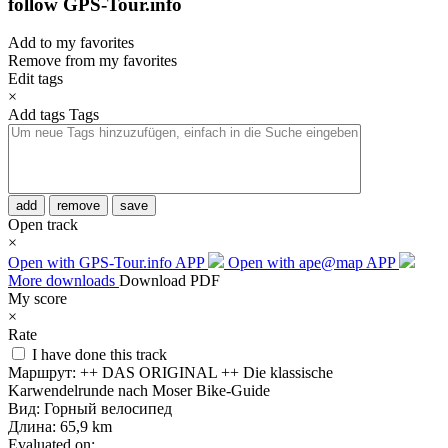
follow GPS-Tour.info
Add to my favorites
Remove from my favorites
Edit tags
×
Add tags
Tags
add
remove
save
Open track
×
Open with GPS-Tour.info APP
Open with ape@map APP
More downloads
Download PDF
My score
×
Rate
I have done this track
Маршрут:
++ DAS ORIGINAL ++ Die klassische
Karwendelrunde nach Moser Bike-Guide
Вид:
Горный велосипед
Длина:
65,9 km
Evaluated on: