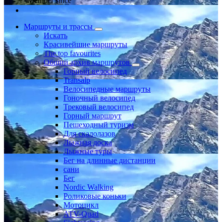
Member since
Маршруты и трассы
Искать
Красивейшие маршруты
The top favourites
Общий архив маршрутов
Горный велосипед
Transalp
Велосипедные маршруты
Гоночный велосипед
Трековый велосипед
Горный маршрут
Пешеходный туризм
Для скалолазов
Лыжная доска
Лыжные туры
Бег на длинные дистанции
сани
Бег
Nordic Walking
Роликовые коньки
Мотоцикл
ATV-Quad