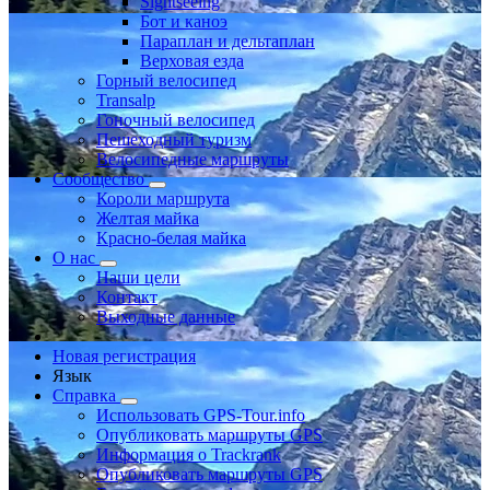
Sightseeing
Бот и каноэ
Параплан и дельтаплан
Верховая езда
Горный велосипед
Transalp
Гоночный велосипед
Пешеходный туризм
Велосипедные маршруты
Сообщество
Короли маршрута
Желтая майка
Красно-белая майка
О нас
Наши цели
Контакт
Выходные данные
Новая регистрация
Язык
Справка
Использовать GPS-Tour.info
Опубликовать маршруты GPS
Информация о Trackrank
Опубликовать маршруты GPS