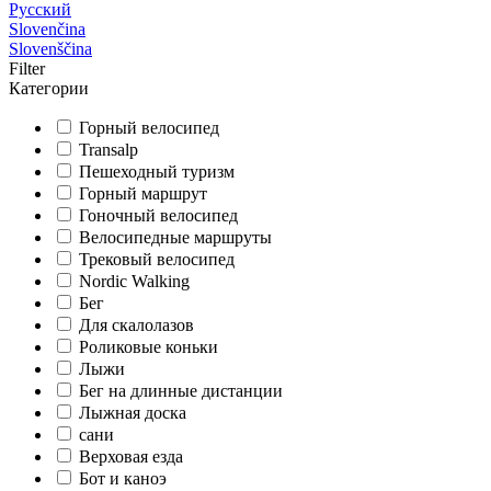
Русский
Slovenčina
Slovenščina
Filter
Категории
Горный велосипед
Transalp
Пешеходный туризм
Горный маршрут
Гоночный велосипед
Велосипедные маршруты
Трековый велосипед
Nordic Walking
Бег
Для скалолазов
Роликовые коньки
Лыжи
Бег на длинные дистанции
Лыжная доска
сани
Верховая езда
Бот и каноэ