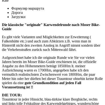
Rate
Формуляр маршрута
Дорога
Загрузки
Die klassische "originale" Karwendelrunde nach Moser Bike-
Guide
Es gibt viele Varianten und Möglichkeiten zur Erweiterung (
Falkenhütte etc.) und auch zum Abkürzen z.B. wenn man in
Hinterriß nicht den zweiten Anstieg in Angriff nimmt sondern über
die Verkehrsstraßen zurück nach Mittenwald fährt.
Aufgezeichnet habe ich die originale Runde wie Sie vor vielen
Jahren bereits im Moser Bike-Guide erschienen ist, die offizielle
Angabe zu den Höhenmetern beträgt 1850Hm lt. meiner
Aufzeichnung waren es 1700Hm, angegeben habe ich den
vermutlich realistischsten Zwischenwert von 1800Hm, die paar
Meter hin oder her dürften bei dieser Traumtour ohnehin keine Rolle
spielen da eine
gute Grundkondition auf jeden Fall
Voraussetzung ist !!
DIE TOUR:
Traumtour in jeder Hinsicht, blau-türkise klare Bergbäche, rechts
und links tolle Felskulisse des Karwendelgebirges, wunderschöne