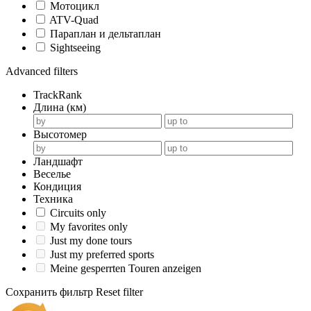
Мотоцикл
ATV-Quad
Параплан и дельтаплан
Sightseeing
Advanced filters
TrackRank
Длина (км)
Высотомер
Ландшафт
Веселье
Кондиция
Техника
Circuits only
My favorites only
Just my done tours
Just my preferred sports
Meine gesperrten Touren anzeigen
Сохранить фильтр
Reset filter