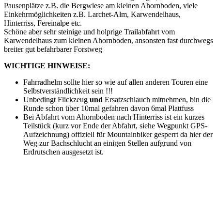
Pausenplätze z.B. die Bergwiese am kleinen Ahornboden, viele
Einkehrmöglichkeiten z.B. Larchet-Alm, Karwendelhaus,
Hinterriss, Fereinalpe etc.
Schöne aber sehr steinige und holprige Trailabfahrt vom
Karwendelhaus zum kleinen Ahornboden, ansonsten fast durchwegs
breiter gut befahrbarer Forstweg
WICHTIGE HINWEISE:
Fahrradhelm sollte hier so wie auf allen anderen Touren eine
Selbstverständlichkeit sein !!!
Unbedingt Flickzeug
und
Ersatzschlauch mitnehmen, bin die
Runde schon über 10mal gefahren davon 6mal Plattfuss
Bei Abfahrt vom Ahornboden nach Hinterriss ist ein kurzes
Teilstück (kurz vor Ende der Abfahrt, siehe Wegpunkt GPS-
Aufzeichnung) offiziell für Mountainbiker gesperrt da hier der
Weg zur Bachschlucht an einigen Stellen aufgrund von
Erdrutschen ausgesetzt ist.