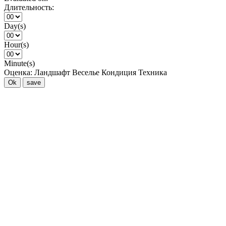
Длительность:
Day(s)
Hour(s)
Minute(s)
Оценка:
Ландшафт
Веселье
Кондиция
Техника
Ok
save