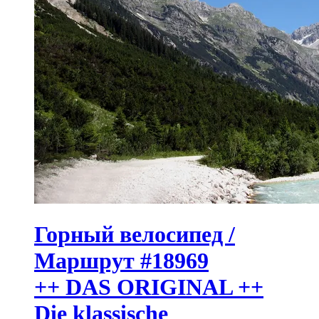
Горный велосипед /
Маршрут #18969
++ DAS ORIGINAL ++
Die klassische