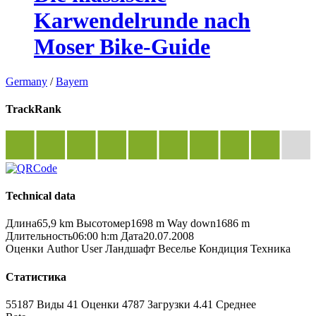
Karwendelrunde nach
Moser Bike-Guide
Germany
/
Bayern
TrackRank
Technical data
Длина
65,9 km
Высотомер
1698 m
Way down
1686 m
Длительность
06:00 h:m
Дата
20.07.2008
Оценки
Author
User
Ландшафт
Веселье
Кондиция
Техника
Статистика
55187 Виды
41
Оценки
4787 Загрузки
4.41
Среднее