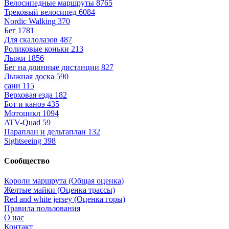
Велосипедные маршруты
8765
Трековый велосипед
6084
Nordic Walking
370
Бег
1781
Для скалолазов
487
Роликовые коньки
213
Лыжи
1856
Бег на длинные дистанции
827
Лыжная доска
590
сани
115
Верховая езда
182
Бот и каноэ
435
Мотоцикл
1094
ATV-Quad
59
Параплан и дельтаплан
132
Sightseeing
398
Сообщество
Короли маршрута (Общая оценка)
Желтые майки (Оценка трассы)
Red and white jersey (Оценка горы)
Правила пользования
О нас
Контакт