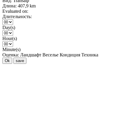
Вид:
Transalp
Длина:
407,9 km
Evaluated on:
Длительность:
Day(s)
Hour(s)
Minute(s)
Оценка:
Ландшафт
Веселье
Кондиция
Техника
Ok
save