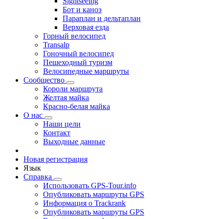
Sightseeing
Бот и каноэ
Параплан и дельтаплан
Верховая езда
Горный велосипед
Transalp
Гоночный велосипед
Пешеходный туризм
Велосипедные маршруты
Сообщество
Короли маршрута
Желтая майка
Красно-белая майка
О нас
Наши цели
Контакт
Выходные данные
Новая регистрация
Язык
Справка
Использовать GPS-Tour.info
Опубликовать маршруты GPS
Информация о Trackrank
Опубликовать маршруты GPS