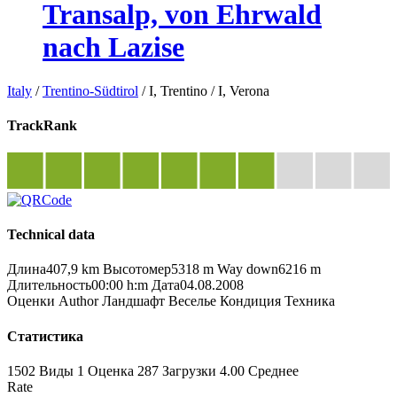
Transalp, von Ehrwald
nach Lazise
Italy
/
Trentino-Südtirol
/
I, Trentino
/
I, Verona
TrackRank
Technical data
Длина
407,9 km
Высотомер
5318 m
Way down
6216 m
Длительность
00:00 h:m
Дата
04.08.2008
Оценки
Author
Ландшафт
Веселье
Кондиция
Техника
Статистика
1502 Виды
1
Оценка
287 Загрузки
4.00
Среднее
Rate