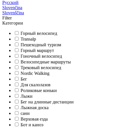
Русский
Slovenčina
Slovenščina
Filter
Категории
Горный велосипед
Transalp
Пешеходный туризм
Горный маршрут
Гоночный велосипед
Велосипедные маршруты
Трековый велосипед
Nordic Walking
Бег
Для скалолазов
Роликовые коньки
Лыжи
Бег на длинные дистанции
Лыжная доска
сани
Верховая езда
Бот и каноэ