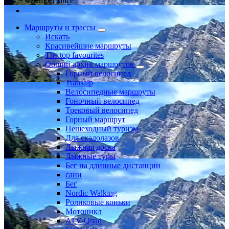
Member since
Маршруты и трассы
Искать
Красивейшие маршруты
The top favourites
Общий архив маршрутов
Горный велосипед
Transalp
Велосипедные маршруты
Гоночный велосипед
Трековый велосипед
Горный маршрут
Пешеходный туризм
Для скалолазов
Лыжная доска
Лыжные туры
Бег на длинные дистанции
сани
Бег
Nordic Walking
Роликовые коньки
Мотоцикл
ATV-Quad