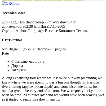
Technical data
Длина
32,1 km
Высотомер
53 m
Way down
54 m
Длительность
02:38 h:m
Дата
17.10.2005
Оценки
Author
Ландшафт
Веселье
Кондиция
Техника
Статистика
644 Виды
Оценки
25 Загрузки
Среднее
Rate
Формуляр маршрута
Дорога
Загрузки
A long exhausting tour where we lost twice our way pretending we
knew where we were going. It was a fun one though, with a nice
rivercrossing (approx 90cm depth) and some nice little trails. Just
one flat tyre in the very end of the tour. We were pretty lucky to be
back on time. 20 minutes later and we would have been soaking wet
as it started to really piss down heavily.