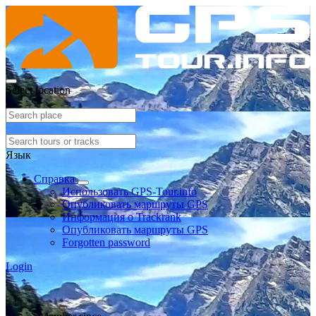
Select location
Язык
Справка
Использовать GPS-Tour.info
Опубликовать маршруты GPS
Информация о Trackrank
Опубликовать маршруты GPS
Forgotten password
Login