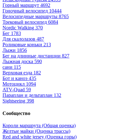
Горный маршрут
4692
Гоночный велосипед
10444
Велосипедные маршруты
8765
Трековый велосипед
6084
Nordic Walking
370
Бег
1783
Для скалолазов
487
Роликовые коньки
213
Лыжи
1856
Бег на длинные дистанции
827
Лыжная доска
590
сани
115
Верховая езда
182
Бот и каноэ
435
Мотоцикл
1094
ATV-Quad
59
Параплан и дельтаплан
132
Sightseeing
398
Сообщество
Короли маршрута (Общая оценка)
Желтые майки (Оценка трассы)
Red and white jersey (Оценка горы)