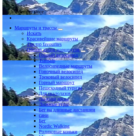
Member since
Маршруты и трассы
Искать
Красивейшие маршруты
The top favourites
Общий архив маршрутов
Горный велосипед
Transalp
Велосипедные маршруты
Гоночный велосипед
Трековый велосипед
Горный маршрут
Пешеходный туризм
Для скалолазов
Лыжная доска
Лыжные туры
Бег на длинные дистанции
сани
Бег
Nordic Walking
Роликовые коньки