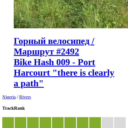
Горный велосипед /
Маршрут #2492
Bike Hash 009 - Port
Harcourt "there is clearly
a path"
Nigeria
/
Rivers
TrackRank