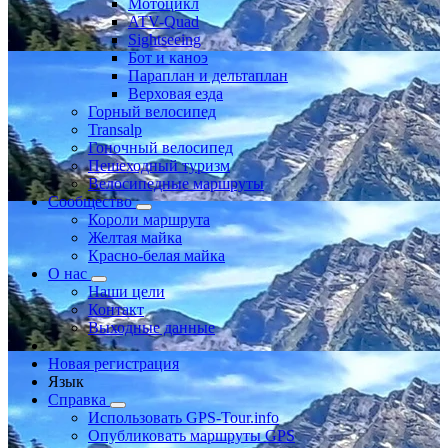
Мотоцикл
ATV-Quad
Sightseeing
Бот и каноэ
Параплан и дельтаплан
Верховая езда
Горный велосипед
Transalp
Гоночный велосипед
Пешеходный туризм
Велосипедные маршруты
Сообщество
Короли маршрута
Желтая майка
Красно-белая майка
О нас
Наши цели
Контакт
Выходные данные
Новая регистрация
Язык
Справка
Использовать GPS-Tour.info
Опубликовать маршруты GPS