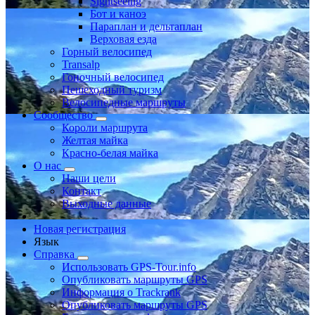
Sightseeing
Бот и каноэ
Параплан и дельтаплан
Верховая езда
Горный велосипед
Transalp
Гоночный велосипед
Пешеходный туризм
Велосипедные маршруты
Сообщество
Короли маршрута
Желтая майка
Красно-белая майка
О нас
Наши цели
Контакт
Выходные данные
Новая регистрация
Язык
Справка
Использовать GPS-Tour.info
Опубликовать маршруты GPS
Информация о Trackrank
Опубликовать маршруты GPS