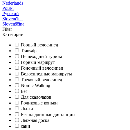
Nederlands
Polski
Русский
Slovenčina
Slovenščina
Filter
Категории
Горный велосипед
Transalp
Пешеходный туризм
Горный маршрут
Гоночный велосипед
Велосипедные маршруты
Трековый велосипед
Nordic Walking
Бег
Для скалолазов
Роликовые коньки
Лыжи
Бег на длинные дистанции
Лыжная доска
сани