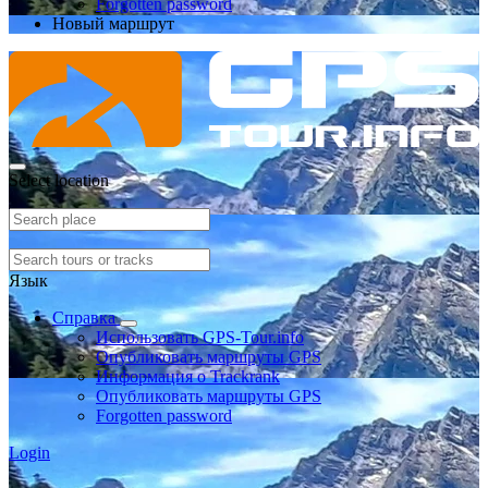
Forgotten password
Новый маршрут
Select location
Язык
Справка
Использовать GPS-Tour.info
Опубликовать маршруты GPS
Информация о Trackrank
Опубликовать маршруты GPS
Forgotten password
Login