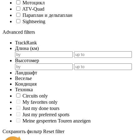
Мотоцикл
ATV-Quad
Параплан и дельтаплан
Sightseeing
Advanced filters
TrackRank
Длина (км)
Высотомер
Ландшафт
Веселье
Кондиция
Техника
Circuits only
My favorites only
Just my done tours
Just my preferred sports
Meine gesperrten Touren anzeigen
Сохранить фильтр
Reset filter