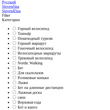
Русский
Slovenčina
Slovenščina
Filter
Категории
Горный велосипед
Transalp
Пешеходный туризм
Горный маршрут
Гоночный велосипед
Велосипедные маршруты
Трековый велосипед
Nordic Walking
Бег
Для скалолазов
Роликовые коньки
Лыжи
Бег на длинные дистанции
Лыжная доска
сани
Верховая езда
Бот и каноэ