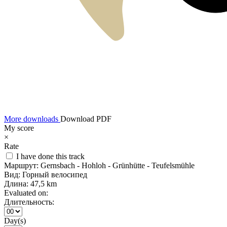
More downloads
Download PDF
My score
×
Rate
I have done this track
Маршрут:
Gernsbach - Hohloh - Grünhütte - Teufelsmühle
Вид:
Горный велосипед
Длина:
47,5 km
Evaluated on:
Длительность:
Day(s)