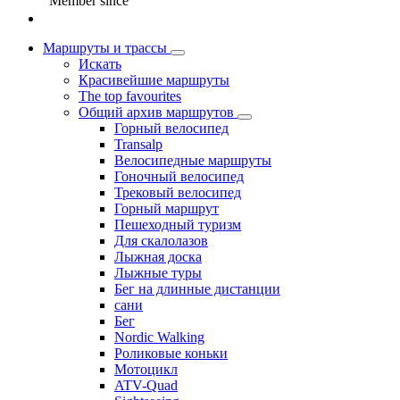
Member since
Маршруты и трассы
Искать
Красивейшие маршруты
The top favourites
Общий архив маршрутов
Горный велосипед
Transalp
Велосипедные маршруты
Гоночный велосипед
Трековый велосипед
Горный маршрут
Пешеходный туризм
Для скалолазов
Лыжная доска
Лыжные туры
Бег на длинные дистанции
сани
Бег
Nordic Walking
Роликовые коньки
Мотоцикл
ATV-Quad