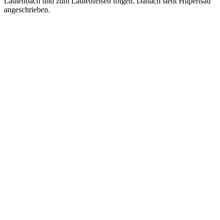
Lautenbach und zum Lautenfelsen folgen. Danach steht Hilpertsau
angeschrieben.