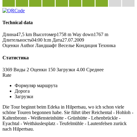
Technical data
Длина
47,5 km
Высотомер
1758 m
Way down
1767 m
Длительность
04:00 h:m
Дата
27.07.2009
Оценки
Author
Ландшафт
Веселье
Кондиция
Техника
Статистика
3369 Виды
2
Оценки
150 Загрузки
4.00
Среднее
Rate
Формуляр маршрута
Дорога
Загрузки
Die Tour beginnt beim Edeka in Hilpertsau, wo ich schon viele
schöne Touren begonnen habe. Sie führt über Reichental - Hohloh -
Kaltenbronn - Weißensteinhütte - Grünhütte - Lehenbrückle -
Eyachtal - Weithäuslesplatz - Teufelmühle - Lautenfelsen zurück
nach Hilpertsau.