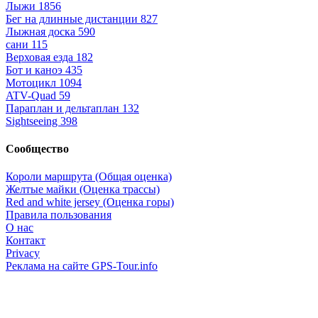
Лыжи
1856
Бег на длинные дистанции
827
Лыжная доска
590
сани
115
Верховая езда
182
Бот и каноэ
435
Мотоцикл
1094
ATV-Quad
59
Параплан и дельтаплан
132
Sightseeing
398
Сообщество
Короли маршрута (Общая оценка)
Желтые майки (Оценка трассы)
Red and white jersey (Оценка горы)
Правила пользования
О нас
Контакт
Privacy
Реклама на сайте GPS-Tour.info