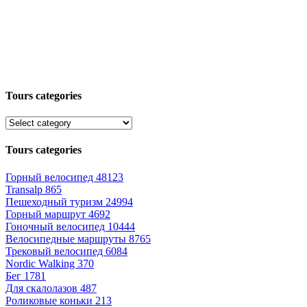
Tours categories
Tours categories
Горный велосипед
48123
Transalp
865
Пешеходный туризм
24994
Горный маршрут
4692
Гоночный велосипед
10444
Велосипедные маршруты
8765
Трековый велосипед
6084
Nordic Walking
370
Бег
1781
Для скалолазов
487
Роликовые коньки
213