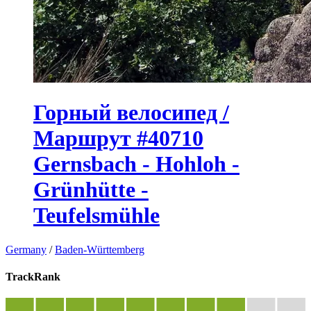
Горный велосипед /
Маршрут #40710
Gernsbach - Hohloh -
Grünhütte -
Teufelsmühle
Germany
/
Baden-Württemberg
TrackRank