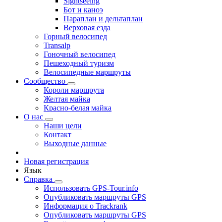
Sightseeing
Бот и каноэ
Параплан и дельтаплан
Верховая езда
Горный велосипед
Transalp
Гоночный велосипед
Пешеходный туризм
Велосипедные маршруты
Сообщество
Короли маршрута
Желтая майка
Красно-белая майка
О нас
Наши цели
Контакт
Выходные данные
Новая регистрация
Язык
Справка
Использовать GPS-Tour.info
Опубликовать маршруты GPS
Информация о Trackrank
Опубликовать маршруты GPS