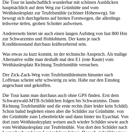
Die Tour ist landschaftlich wunderbar mit schönen Ausblicken
hauptsächlich auf dem Weg zur Grünhütte und vom
Weithäuslesplatz zur Teufelsmühle (schöner Höhenweg). Sie
bewegt sich durchgehens auf breiten Forstwegen, die allerdings
teilweise tiefen, groben Schotter aufweisen.
Andererseits bietet sie auch einen langen Aufstieg von fast 800 Hm
zur Schwarzmiss und Hohlohturm. Der kann je nach
Konditionsstand durchaus kräftezehrend sein.
Was etwas zu kurz kommt, ist der technische Anspruch. Als trailige
Alternative sollte man deshalb mal den E1 (rote Raute) vom
Weithäuslesplatz Richtung Teufelsmühle versuchen.
Der Zick-Zack-Weg vom Teufelsmühlenturm hinunter nach
Loffenau scheint sehr schwierig zu sein. Habe nur den Einstieg
angeschaut und gekniffen.
Die Tour kann man durchaus auch ohne GPS finden. Erst dem
Schwarzwald-MTB-Schildchen folgen bis Schwarzmiss. Dann
Richtung Teufelsmühle und die erste rechts (hier leider kein Schild).
Schon balnd begleiten einen aber die Schilder zur Grünhütte. von
der Grünhütte zum Lehenbrückle und dann hinter ins Eyachtal. Von
dort zum Weithäusleyplatz weisen auch wieder Schilder sowie auch
vom Weithäuslesplatz zur Teufelmühle. Von dort den Schilder nach