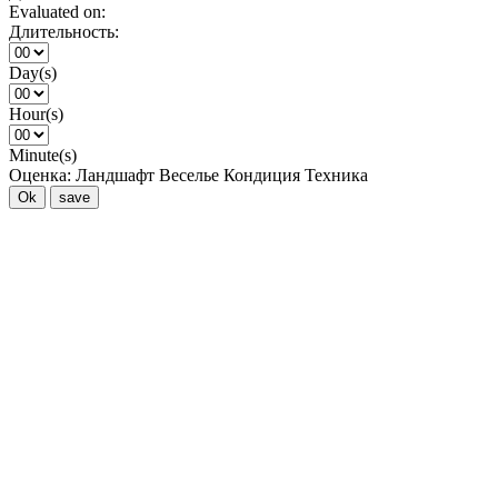
Evaluated on:
Длительность:
Day(s)
Hour(s)
Minute(s)
Оценка:
Ландшафт
Веселье
Кондиция
Техника
Ok
save