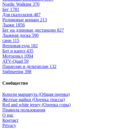
Nordic Walking
370
Бег
1781
Для скалолазов
487
Роликовые коньки
213
Лыжи
1856
Бег на длинные дистанции
827
Лыжная доска
590
сани
115
Верховая езда
182
Бот и каноэ
435
Мотоцикл
1094
ATV-Quad
59
Параплан и дельтаплан
132
Sightseeing
398
Сообщество
Короли маршрута (Общая оценка)
Желтые майки (Оценка трассы)
Red and white jersey (Оценка горы)
Правила пользования
О нас
Контакт
Privacy