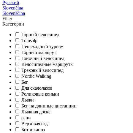
Русский
Slovenčina
Slovenščina
Filter
Категории
Горный велосипед
Transalp
Пешеходный туризм
Горный маршрут
Гоночный велосипед
Велосипедные маршруты
Трековый велосипед
Nordic Walking
Бег
Для скалолазов
Роликовые коньки
Лыжи
Бег на длинные дистанции
Лыжная доска
сани
Верховая езда
Бот и каноэ