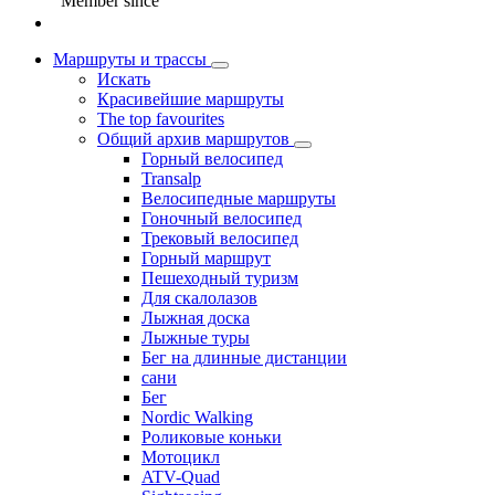
Member since
Маршруты и трассы
Искать
Красивейшие маршруты
The top favourites
Общий архив маршрутов
Горный велосипед
Transalp
Велосипедные маршруты
Гоночный велосипед
Трековый велосипед
Горный маршрут
Пешеходный туризм
Для скалолазов
Лыжная доска
Лыжные туры
Бег на длинные дистанции
сани
Бег
Nordic Walking
Роликовые коньки
Мотоцикл
ATV-Quad