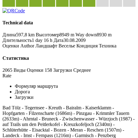
Technical data
Длина
597,8 km
Высотомер
8949 m
Way down
8930 m
Длительность
1 day 16 h
Дата
30.08.2009
Оценки
Author
Ландшафт
Веселье
Кондиция
Техника
Статистика
2065 Виды
Оценки
158 Загрузки
Среднее
Rate
Формуляр маршрута
Дорога
Загрузки
Bad Tölz - Tegernsee - Kreuth - Bairalm - Kaiserklamm -
Hopfgarten - Filzenscharte (1686m) - Pinzgau - Krimmler Tauern
(2633m) - Ahrntal - Bruneck - Zwischenwasser - Würzjoch (1987) -
auf Trails um den Peitlerkofel - Kreuzkofeljoch (2340m) -
Schlüterhütte - Eisacktal - Bozen - Meran - Reschen (1507m) -
Landeck - Imst - Fernpass (1216m) - Garmisch - Penzberg