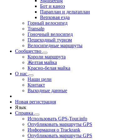
Sightseeing
Бот и каноэ
Параплан и дельтаплан
Верховая езда
Горный велосипед
Transalp
Гоночный велосипед
Пешеходный туризм
Велосипедные маршруты
Сообщество
Короли маршрута
Желтая майка
Красно-белая майка
О нас
Наши цели
Контакт
Выходные данные
Новая регистрация
Язык
Справка
Использовать GPS-Tour.info
Опубликовать маршруты GPS
Информация о Trackrank
Опубликовать маршруты GPS