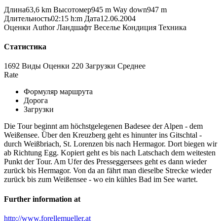
Длина
63,6 km
Высотомер
945 m
Way down
947 m
Длительность
02:15 h:m
Дата
12.06.2004
Оценки
Author
Ландшафт
Веселье
Кондиция
Техника
Статистика
1692 Виды
Оценки
220 Загрузки
Среднее
Rate
Формуляр маршрута
Дорога
Загрузки
Die Tour beginnt am höchstgelegenen Badesee der Alpen - dem
Weißensee. Über den Kreuzberg geht es hinunter ins Gitschtal -
durch Weißbriach, St. Lorenzen bis nach Hermagor. Dort biegen wir
ab Richtung Egg. Kopiert geht es bis nach Latschach dem weitesten
Punkt der Tour. Am Ufer des Presseggersees geht es dann wieder
zurück bis Hermagor. Von da an fährt man dieselbe Strecke wieder
zurück bis zum Weißensee - wo ein kühles Bad im See wartet.
Further information at
http://www.forellemueller.at