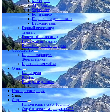
Мотоцикл
ATV-Quad
Sightseeing
Бот и каноэ
Параплан и дельтаплан
Верховая езда
Горный велосипед
Transalp
Гоночный велосипед
Пешеходный туризм
Велосипедные маршруты
Сообщество
Короли маршрута
Желтая майка
Красно-белая майка
О нас
Наши цели
Контакт
Выходные данные
Новая регистрация
Язык
Справка
Использовать GPS-Tour.info
Опубликовать маршруты GPS