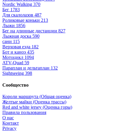
Nordic Walking
370
Бег
1783
Для скалолазов
487
Роликовые коньки
213
Лыжи
1856
Бег на длинные дистанции
827
Лыжная доска
590
сани
115
Верховая езда
182
Бот и каноэ
435
Мотоцикл
1094
ATV-Quad
59
Параплан и дельтаплан
132
Sightseeing
398
Сообщество
Короли маршрута (Общая оценка)
Желтые майки (Оценка трассы)
Red and white jersey (Оценка горы)
Правила пользования
О нас
Контакт
Privacy