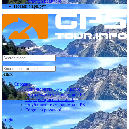
Forgotten password
Новый маршрут
Select location
Язык
Справка
Использовать GPS-Tour.info
Опубликовать маршруты GPS
Информация о Trackrank
Опубликовать маршруты GPS
Forgotten password
Login