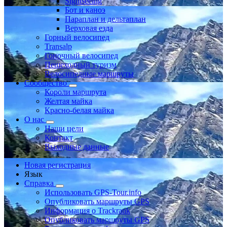
Sightseeing
Бот и каноэ
Параплан и дельтаплан
Верховая езда
Горный велосипед
Transalp
Гоночный велосипед
Пешеходный туризм
Велосипедные маршруты
Сообщество
Короли маршрута
Желтая майка
Красно-белая майка
О нас
Наши цели
Контакт
Выходные данные
Новая регистрация
Язык
Справка
Использовать GPS-Tour.info
Опубликовать маршруты GPS
Информация о Trackrank
Опубликовать маршруты GPS