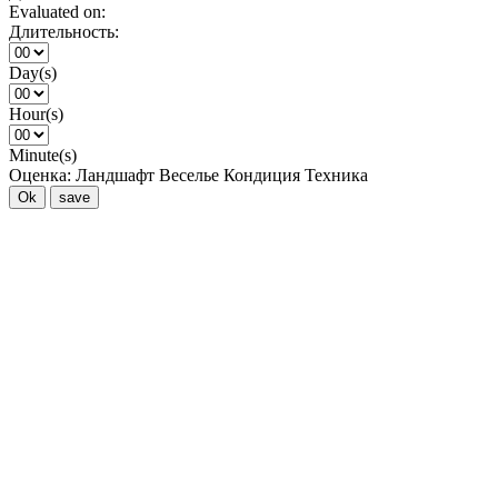
Evaluated on:
Длительность:
Day(s)
Hour(s)
Minute(s)
Оценка:
Ландшафт
Веселье
Кондиция
Техника
Ok
save