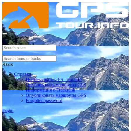
Select location
Язык
Справка
Использовать GPS-Tour.info
Опубликовать маршруты GPS
Информация о Trackrank
Опубликовать маршруты GPS
Forgotten password
Login