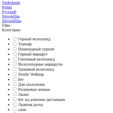
Nederlands
Polski
Русский
Slovenčina
Slovenščina
Filter
Категории
Горный велосипед
Transalp
Пешеходный туризм
Горный маршрут
Гоночный велосипед
Велосипедные маршруты
Трековый велосипед
Nordic Walking
Бег
Для скалолазов
Роликовые коньки
Лыжи
Бег на длинные дистанции
Лыжная доска
сани