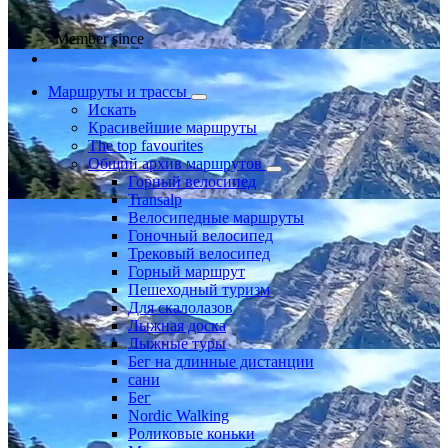
Member since
Маршруты и трассы
Искать
Красивейшие маршруты
The top favourites
Общий архив маршрутов
Горный велосипед
Transalp
Велосипедные маршруты
Гоночный велосипед
Трековый велосипед
Горный маршрут
Пешеходный туризм
Для скалолазов
Лыжная доска
Лыжные туры
Бег на длинные дистанции
сани
Бег
Nordic Walking
Роликовые коньки