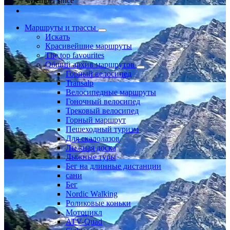
Member since
Маршруты и трассы
Искать
Красивейшие маршруты
The top favourites
Общий архив маршрутов
Горный велосипед
Transalp
Велосипедные маршруты
Гоночный велосипед
Трековый велосипед
Горный маршрут
Пешеходный туризм
Для скалолазов
Лыжная доска
Лыжные туры
Бег на длинные дистанции
сани
Бег
Nordic Walking
Роликовые коньки
Мотоцикл
ATV-Quad