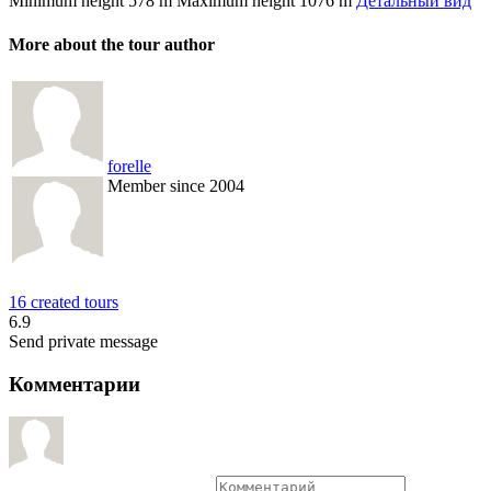
Minimum height
578 m
Maximum height
1076 m
Детальный вид
More about the tour author
forelle
Member since 2004
16 created tours
6.9
Send private message
Комментарии