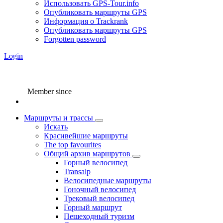
Использовать GPS-Tour.info
Опубликовать маршруты GPS
Информация о Trackrank
Опубликовать маршруты GPS
Forgotten password
Login
Member since
Маршруты и трассы
Искать
Красивейшие маршруты
The top favourites
Общий архив маршрутов
Горный велосипед
Transalp
Велосипедные маршруты
Гоночный велосипед
Трековый велосипед
Горный маршрут
Пешеходный туризм