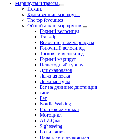
Маршруты и трассы
Искать
Красивейшие маршруты
The top favourites
Общий архив маршрутов
Горный велосипед
Transalp
Велосипедные маршруты
Гоночный велосипед
Трековый велосипед
Горный маршрут
Пешеходный туризм
Для скалолазов
Лыжная доска
Лыжные туры
Бег на длинные дистанции
сани
Бег
Nordic Walking
Роликовые коньки
Мотоцикл
ATV-Quad
Sightseeing
Бот и каноэ
Параплан и дельтаплан