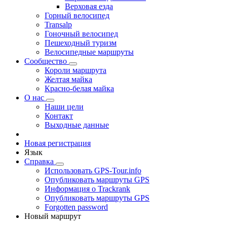
Верховая езда
Горный велосипед
Transalp
Гоночный велосипед
Пешеходный туризм
Велосипедные маршруты
Сообщество
Короли маршрута
Желтая майка
Красно-белая майка
О нас
Наши цели
Контакт
Выходные данные
Новая регистрация
Язык
Справка
Использовать GPS-Tour.info
Опубликовать маршруты GPS
Информация о Trackrank
Опубликовать маршруты GPS
Forgotten password
Новый маршрут