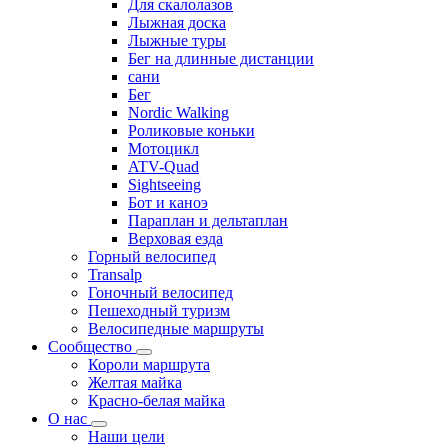
Для скалолазов
Лыжная доска
Лыжные туры
Бег на длинные дистанции
сани
Бег
Nordic Walking
Роликовые коньки
Мотоцикл
ATV-Quad
Sightseeing
Бот и каноэ
Параплан и дельтаплан
Верховая езда
Горный велосипед
Transalp
Гоночный велосипед
Пешеходный туризм
Велосипедные маршруты
Сообщество
Короли маршрута
Желтая майка
Красно-белая майка
О нас
Наши цели