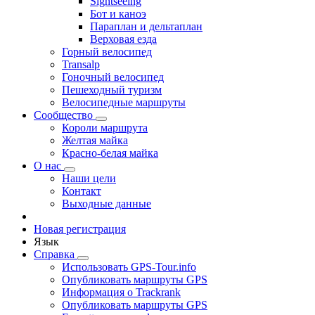
Sightseeing
Бот и каноэ
Параплан и дельтаплан
Верховая езда
Горный велосипед
Transalp
Гоночный велосипед
Пешеходный туризм
Велосипедные маршруты
Сообщество
Короли маршрута
Желтая майка
Красно-белая майка
О нас
Наши цели
Контакт
Выходные данные
Новая регистрация
Язык
Справка
Использовать GPS-Tour.info
Опубликовать маршруты GPS
Информация о Trackrank
Опубликовать маршруты GPS