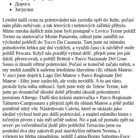
Дорога
Загрузки
Letošní další cesta za poletováním nás zavedla opět do Italie, počasí
nám přálo nebývale, a tak letových i neletových zážitků přibylo.
Mimo mnoha dalších míst jsme byli postupně v Levico Terme poblíž
Trento na startovačce Monte Panarotta, odkud jsme zamířili na
východní pobřeží do Tocco Da Casauria. Tam jsme na místním
pohodovém hrbku pár dní vydrželi, a využili času i k návštěvě moře
poblíž Pescara. Když nás později vyhnal déšť, přejeli jsme jen pár
údolí, přenocovali, a poblíž Brittoli v Parco Nazionale Del Gran
Sasso si zkusili větrné poletování. Počasí se konečně začalo měnit, a
my mohli zamířit k našemu letošnímu hlavnímu cíli: oblasti Matese.
V noci jsme dojeli k Lago Del Matese v Parco Regionale Del
Matese - žáby jsme zaslechli, ale vodu neviděli. A to ani ráno,
protože byla mlha mlhoucí. Sjeli jsme tedy do Telese Terme, kde
jsme po dostatečně dlouhé době přírodní okusili pohostinství
pensionu Albergo. Další den krásná startovačka v Parco Regionale
Taburno-Camposauro a přejezd zpět do oblasti Matese a ještě pořád
poměrně silný vítr. Následovalo Calvisi, které se ukázalo jako
ideální výchozí bod pro další poletování, a majitel místního bistra s
točeným pivem z nás měl určitě radost. No a pak už pomalu zpět na
sever: po večerněnoční jízdě přes pobřežní Terracinu jsme na
poslední dva dny zakotvili pod starobylým městem Norma, s
výletem ke břehu západnímu, poblíž Latina/Borgo Sabotino-Foce