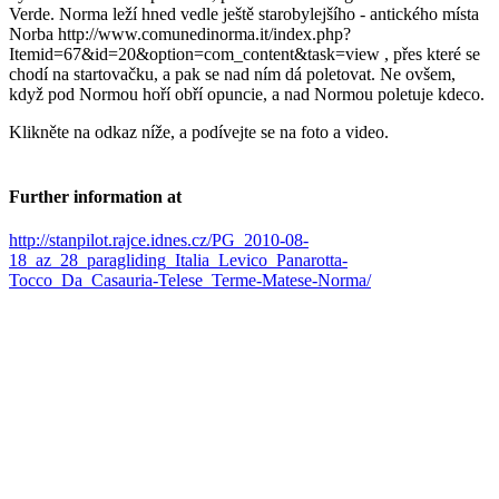
Verde. Norma leží hned vedle ještě starobylejšího - antického místa
Norba http://www.comunedinorma.it/index.php?
Itemid=67&id=20&option=com_content&task=view , přes které se
chodí na startovačku, a pak se nad ním dá poletovat. Ne ovšem,
když pod Normou hoří obří opuncie, a nad Normou poletuje kdeco.
Klikněte na odkaz níže, a podívejte se na foto a video.
Further information at
http://stanpilot.rajce.idnes.cz/PG_2010-08-
18_az_28_paragliding_Italia_Levico_Panarotta-
Tocco_Da_Casauria-Telese_Terme-Matese-Norma/