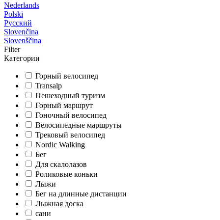
Nederlands
Polski
Русский
Slovenčina
Slovenščina
Filter
Категории
Горный велосипед
Transalp
Пешеходный туризм
Горный маршрут
Гоночный велосипед
Велосипедные маршруты
Трековый велосипед
Nordic Walking
Бег
Для скалолазов
Роликовые коньки
Лыжи
Бег на длинные дистанции
Лыжная доска
сани