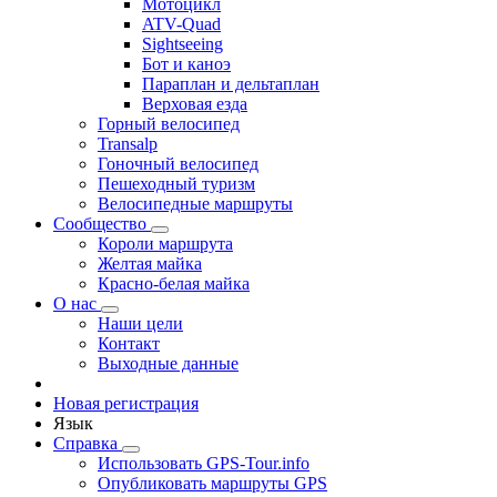
Мотоцикл
ATV-Quad
Sightseeing
Бот и каноэ
Параплан и дельтаплан
Верховая езда
Горный велосипед
Transalp
Гоночный велосипед
Пешеходный туризм
Велосипедные маршруты
Сообщество
Короли маршрута
Желтая майка
Красно-белая майка
О нас
Наши цели
Контакт
Выходные данные
Новая регистрация
Язык
Справка
Использовать GPS-Tour.info
Опубликовать маршруты GPS