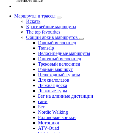
Member since
Маршруты и трассы
Искать
Красивейшие маршруты
The top favourites
Общий архив маршрутов
Горный велосипед
Transalp
Велосипедные маршруты
Гоночный велосипед
Трековый велосипед
Горный маршрут
Пешеходный туризм
Для скалолазов
Лыжная доска
Лыжные туры
Бег на длинные дистанции
сани
Бег
Nordic Walking
Роликовые коньки
Мотоцикл
ATV-Quad