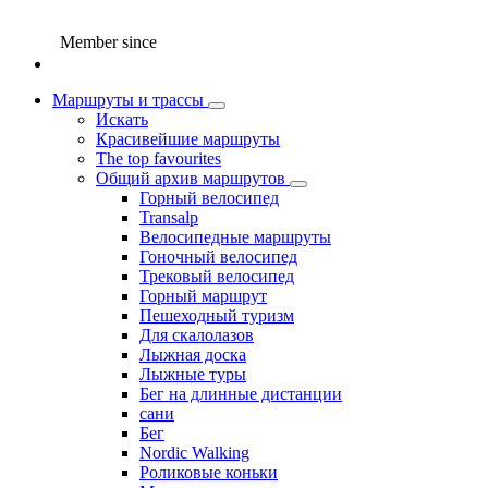
Member since
Маршруты и трассы
Искать
Красивейшие маршруты
The top favourites
Общий архив маршрутов
Горный велосипед
Transalp
Велосипедные маршруты
Гоночный велосипед
Трековый велосипед
Горный маршрут
Пешеходный туризм
Для скалолазов
Лыжная доска
Лыжные туры
Бег на длинные дистанции
сани
Бег
Nordic Walking
Роликовые коньки