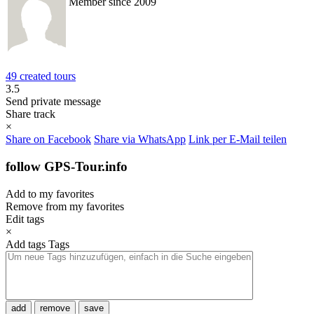
Member since 2009
49 created tours
3.5
Send private message
Share track
×
Share on Facebook
Share via WhatsApp
Link per E-Mail teilen
follow GPS-Tour.info
Add to my favorites
Remove from my favorites
Edit tags
×
Add tags
Tags
add
remove
save