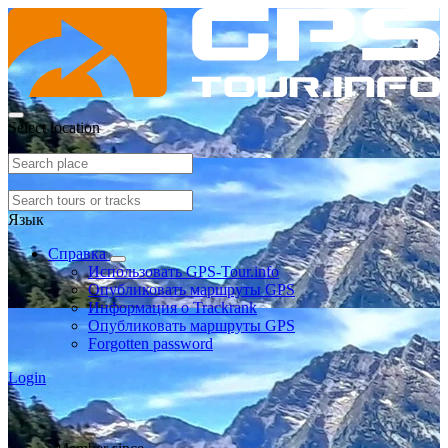
Select location
Язык
Справка
Использовать GPS-Tour.info
Опубликовать маршруты GPS
Информация о Trackrank
Опубликовать маршруты GPS
Forgotten password
Login