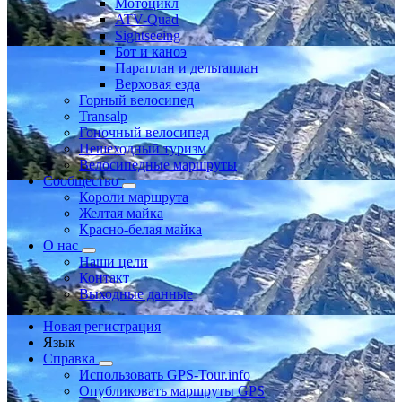
Мотоцикл
ATV-Quad
Sightseeing
Бот и каноэ
Параплан и дельтаплан
Верховая езда
Горный велосипед
Transalp
Гоночный велосипед
Пешеходный туризм
Велосипедные маршруты
Сообщество
Короли маршрута
Желтая майка
Красно-белая майка
О нас
Наши цели
Контакт
Выходные данные
Новая регистрация
Язык
Справка
Использовать GPS-Tour.info
Опубликовать маршруты GPS