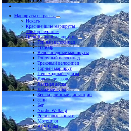
Member since
Маршруты и трассы
Искать
Красивейшие маршруты
The top favourites
Общий архив маршрутов
Горный велосипед
Transalp
Велосипедные маршруты
Гоночный велосипед
Трековый велосипед
Горный маршрут
Пешеходный туризм
Для скалолазов
Лыжная доска
Лыжные туры
Бег на длинные дистанции
сани
Бег
Nordic Walking
Роликовые коньки
Мотоцикл
ATV-Quad