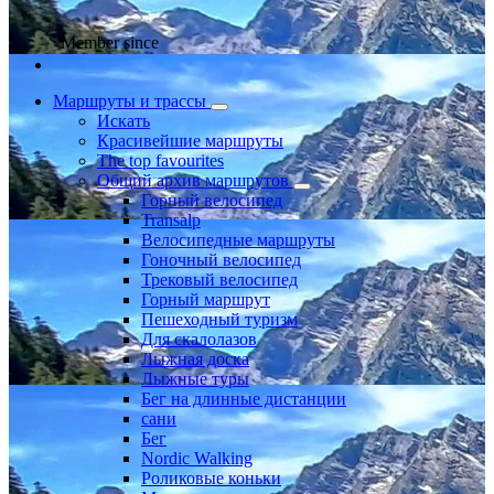
Member since
Маршруты и трассы
Искать
Красивейшие маршруты
The top favourites
Общий архив маршрутов
Горный велосипед
Transalp
Велосипедные маршруты
Гоночный велосипед
Трековый велосипед
Горный маршрут
Пешеходный туризм
Для скалолазов
Лыжная доска
Лыжные туры
Бег на длинные дистанции
сани
Бег
Nordic Walking
Роликовые коньки