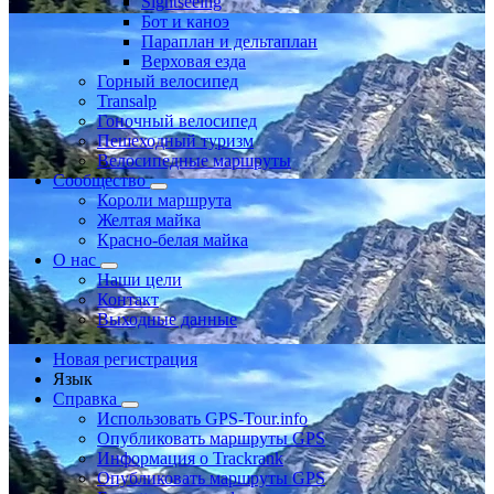
Sightseeing
Бот и каноэ
Параплан и дельтаплан
Верховая езда
Горный велосипед
Transalp
Гоночный велосипед
Пешеходный туризм
Велосипедные маршруты
Сообщество
Короли маршрута
Желтая майка
Красно-белая майка
О нас
Наши цели
Контакт
Выходные данные
Новая регистрация
Язык
Справка
Использовать GPS-Tour.info
Опубликовать маршруты GPS
Информация о Trackrank
Опубликовать маршруты GPS