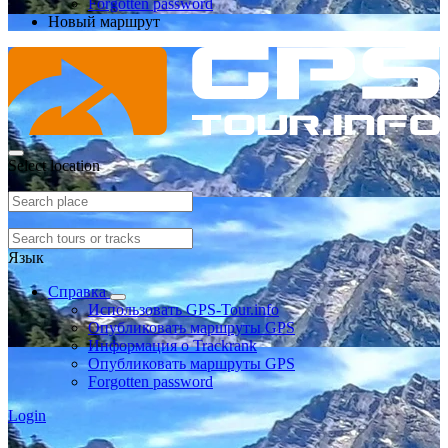
Forgotten password
Новый маршрут
Select location
Язык
Справка
Использовать GPS-Tour.info
Опубликовать маршруты GPS
Информация о Trackrank
Опубликовать маршруты GPS
Forgotten password
Login