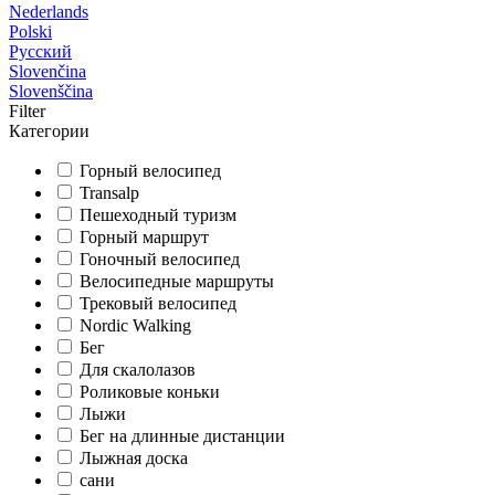
Nederlands
Polski
Русский
Slovenčina
Slovenščina
Filter
Категории
Горный велосипед
Transalp
Пешеходный туризм
Горный маршрут
Гоночный велосипед
Велосипедные маршруты
Трековый велосипед
Nordic Walking
Бег
Для скалолазов
Роликовые коньки
Лыжи
Бег на длинные дистанции
Лыжная доска
сани