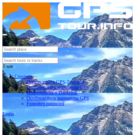
Select location
Язык
Справка
Использовать GPS-Tour.info
Опубликовать маршруты GPS
Информация о Trackrank
Опубликовать маршруты GPS
Forgotten password
Login