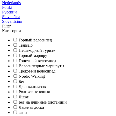
Nederlands
Polski
Русский
Slovenčina
Slovenščina
Filter
Категории
Горный велосипед
Transalp
Пешеходный туризм
Горный маршрут
Гоночный велосипед
Велосипедные маршруты
Трековый велосипед
Nordic Walking
Бег
Для скалолазов
Роликовые коньки
Лыжи
Бег на длинные дистанции
Лыжная доска
сани