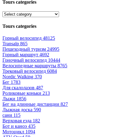
Tours categories
Tours categories
Горный велосипед
48125
Transalp
865
Пешеходный туризм
24995
Горный маршрут
4692
Гоночный велосипед
10444
Велосипедные маршруты
8765
Трековый велосипед
6084
Nordic Walking
370
Бег
1783
Для скалолазов
487
Роликовые коньки
213
Лыжи
1856
Бег на длинные дистанции
827
Лыжная доска
590
сани
115
Верховая езда
182
Бот и каноэ
435
Мотоцикл
1094