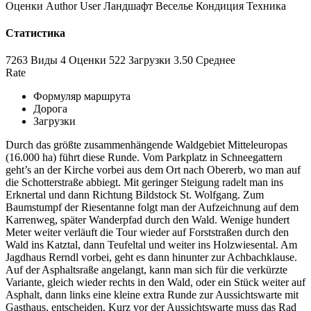
Оценки
Author
User
Ландшафт
Веселье
Кондиция
Техника
Статистика
7263 Виды
4
Оценки
522 Загрузки
3.50
Среднее
Rate
Формуляр маршрута
Дорога
Загрузки
Durch das größte zusammenhängende Waldgebiet Mitteleuropas
(16.000 ha) führt diese Runde. Vom Parkplatz in Schneegattern
geht’s an der Kirche vorbei aus dem Ort nach Obererb, wo man auf
die Schotterstraße abbiegt. Mit geringer Steigung radelt man ins
Erknertal und dann Richtung Bildstock St. Wolfgang. Zum
Baumstumpf der Riesentanne folgt man der Aufzeichnung auf dem
Karrenweg, später Wanderpfad durch den Wald. Wenige hundert
Meter weiter verläuft die Tour wieder auf Forststraßen durch den
Wald ins Katztal, dann Teufeltal und weiter ins Holzwiesental. Am
Jagdhaus Rerndl vorbei, geht es dann hinunter zur Achbachklause.
Auf der Asphaltsraße angelangt, kann man sich für die verkürzte
Variante, gleich wieder rechts in den Wald, oder ein Stück weiter auf
Asphalt, dann links eine kleine extra Runde zur Aussichtswarte mit
Gasthaus, entscheiden. Kurz vor der Aussichtswarte muss das Rad