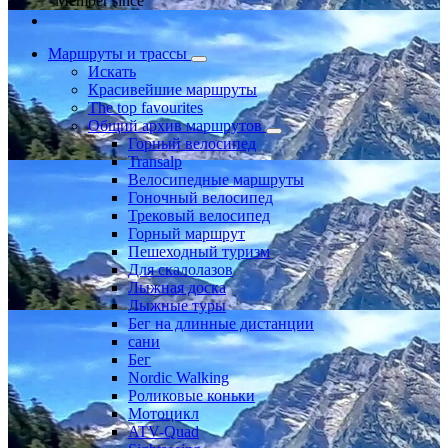
Member since
Маршруты и трассы
Искать
Красивейшие маршруты
The top favourites
Общий архив маршрутов
Горный велосипед
Transalp
Велосипедные маршруты
Гоночный велосипед
Трековый велосипед
Горный маршрут
Пешеходный туризм
Для скалолазов
Лыжная доска
Лыжные туры
Бег на длинные дистанции
сани
Бег
Nordic Walking
Роликовые коньки
Мотоцикл
ATV-Quad