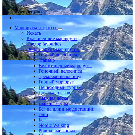
Member since
Маршруты и трассы
Искать
Красивейшие маршруты
The top favourites
Общий архив маршрутов
Горный велосипед
Transalp
Велосипедные маршруты
Гоночный велосипед
Трековый велосипед
Горный маршрут
Пешеходный туризм
Для скалолазов
Лыжная доска
Лыжные туры
Бег на длинные дистанции
сани
Бег
Nordic Walking
Роликовые коньки