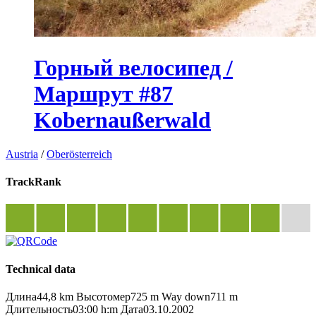
Горный велосипед /
Маршрут #87
Kobernaußerwald
Austria
/
Oberösterreich
TrackRank
Technical data
Длина
44,8 km
Высотомер
725 m
Way down
711 m
Длительность
03:00 h:m
Дата
03.10.2002