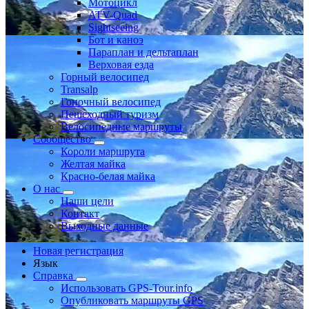
Мотоцикл
ATV-Quad
Sightseeing
Бот и каноэ
Параплан и дельтаплан
Верховая езда
Горный велосипед
Transalp
Гоночный велосипед
Пешеходный туризм
Велосипедные маршруты
Сообщество
Короли маршрута
Желтая майка
Красно-белая майка
О нас
Наши цели
Контакт
Выходные данные
Новая регистрация
Язык
Справка
Использовать GPS-Tour.info
Опубликовать маршруты GPS