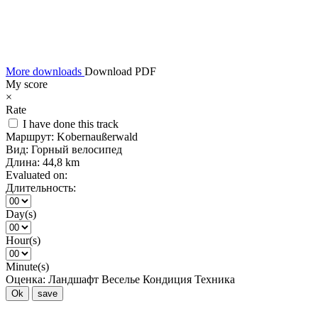
More downloads
Download PDF
My score
×
Rate
I have done this track
Маршрут:
Kobernaußerwald
Вид:
Горный велосипед
Длина:
44,8 km
Evaluated on:
Длительность:
Day(s)
Hour(s)
Minute(s)
Оценка:
Ландшафт
Веселье
Кондиция
Техника
Ok
save