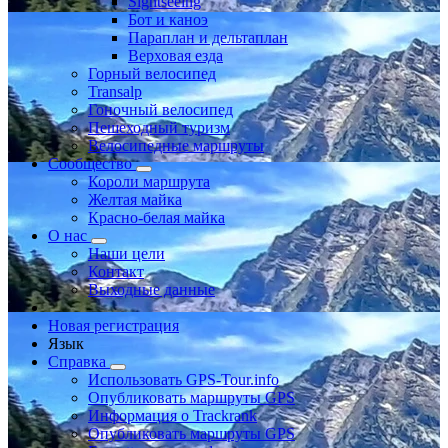
Sightseeing
Бот и каноэ
Параплан и дельтаплан
Верховая езда
Горный велосипед
Transalp
Гоночный велосипед
Пешеходный туризм
Велосипедные маршруты
Сообщество
Короли маршрута
Желтая майка
Красно-белая майка
О нас
Наши цели
Контакт
Выходные данные
Новая регистрация
Язык
Справка
Использовать GPS-Tour.info
Опубликовать маршруты GPS
Информация о Trackrank
Опубликовать маршруты GPS