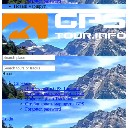
Forgotten password
Новый маршрут
Select location
Язык
Справка
Использовать GPS-Tour.info
Опубликовать маршруты GPS
Информация о Trackrank
Опубликовать маршруты GPS
Forgotten password
Login