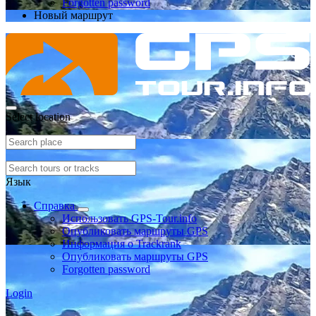
Forgotten password
Новый маршрут
Select location
Язык
Справка
Использовать GPS-Tour.info
Опубликовать маршруты GPS
Информация о Trackrank
Опубликовать маршруты GPS
Forgotten password
Login