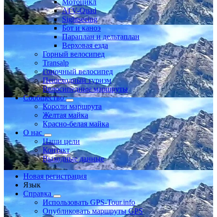
Мотоцикл
ATV-Quad
Sightseeing
Бот и каноэ
Параплан и дельтаплан
Верховая езда
Горный велосипед
Transalp
Гоночный велосипед
Пешеходный туризм
Велосипедные маршруты
Сообщество
Короли маршрута
Желтая майка
Красно-белая майка
О нас
Наши цели
Контакт
Выходные данные
Новая регистрация
Язык
Справка
Использовать GPS-Tour.info
Опубликовать маршруты GPS