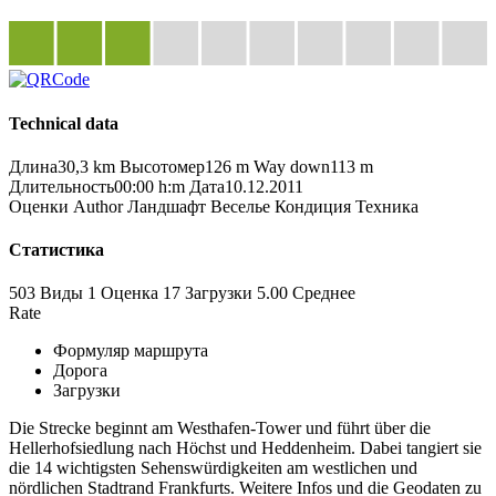
Technical data
Длина
30,3 km
Высотомер
126 m
Way down
113 m
Длительность
00:00 h:m
Дата
10.12.2011
Оценки
Author
Ландшафт
Веселье
Кондиция
Техника
Статистика
503 Виды
1
Оценка
17 Загрузки
5.00
Среднее
Rate
Формуляр маршрута
Дорога
Загрузки
Die Strecke beginnt am Westhafen-Tower und führt über die
Hellerhofsiedlung nach Höchst und Heddenheim. Dabei tangiert sie
die 14 wichtigsten Sehenswürdigkeiten am westlichen und
nördlichen Stadtrand Frankfurts. Weitere Infos und die Geodaten zu