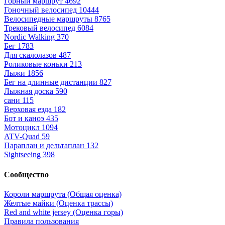
Горный маршрут
4692
Гоночный велосипед
10444
Велосипедные маршруты
8765
Трековый велосипед
6084
Nordic Walking
370
Бег
1783
Для скалолазов
487
Роликовые коньки
213
Лыжи
1856
Бег на длинные дистанции
827
Лыжная доска
590
сани
115
Верховая езда
182
Бот и каноэ
435
Мотоцикл
1094
ATV-Quad
59
Параплан и дельтаплан
132
Sightseeing
398
Сообщество
Короли маршрута (Общая оценка)
Желтые майки (Оценка трассы)
Red and white jersey (Оценка горы)
Правила пользования