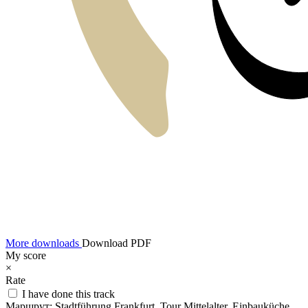
More downloads
Download PDF
My score
×
Rate
I have done this track
Маршрут:
Stadtführung Frankfurt, Tour Mittelalter, Einbauküche,