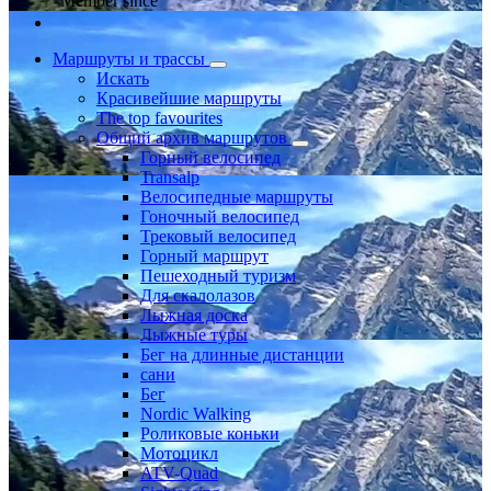
Member since
Маршруты и трассы
Искать
Красивейшие маршруты
The top favourites
Общий архив маршрутов
Горный велосипед
Transalp
Велосипедные маршруты
Гоночный велосипед
Трековый велосипед
Горный маршрут
Пешеходный туризм
Для скалолазов
Лыжная доска
Лыжные туры
Бег на длинные дистанции
сани
Бег
Nordic Walking
Роликовые коньки
Мотоцикл
ATV-Quad