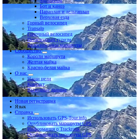
Sightseeing
Бот и каноэ
Параплан и дельтаплан
Верховая езда
Горный велосипед
Transalp
Гоночный велосипед
Пешеходный туризм
Велосипедные маршруты
Сообщество
Короли маршрута
Желтая майка
Красно-белая майка
О нас
Наши цели
Контакт
Выходные данные
Новая регистрация
Язык
Справка
Использовать GPS-Tour.info
Опубликовать маршруты GPS
Информация о Trackrank
Опубликовать маршруты GPS