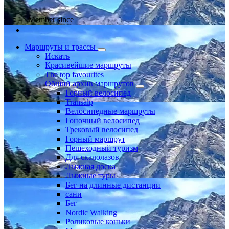
Member since
Маршруты и трассы
Искать
Красивейшие маршруты
The top favourites
Общий архив маршрутов
Горный велосипед
Transalp
Велосипедные маршруты
Гоночный велосипед
Трековый велосипед
Горный маршрут
Пешеходный туризм
Для скалолазов
Лыжная доска
Лыжные туры
Бег на длинные дистанции
сани
Бег
Nordic Walking
Роликовые коньки