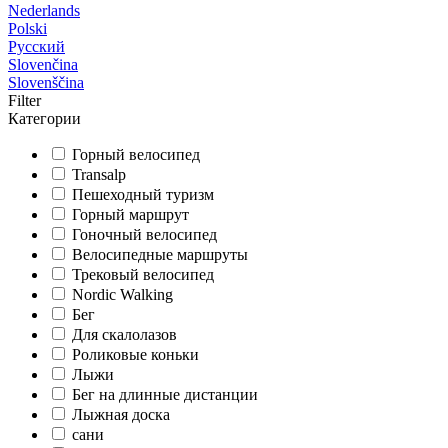
Nederlands
Polski
Русский
Slovenčina
Slovenščina
Filter
Категории
Горный велосипед
Transalp
Пешеходный туризм
Горный маршрут
Гоночный велосипед
Велосипедные маршруты
Трековый велосипед
Nordic Walking
Бег
Для скалолазов
Роликовые коньки
Лыжи
Бег на длинные дистанции
Лыжная доска
сани