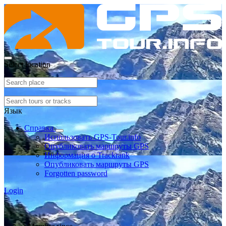
Select location
Язык
Справка
Использовать GPS-Tour.info
Опубликовать маршруты GPS
Информация о Trackrank
Опубликовать маршруты GPS
Forgotten password
Login