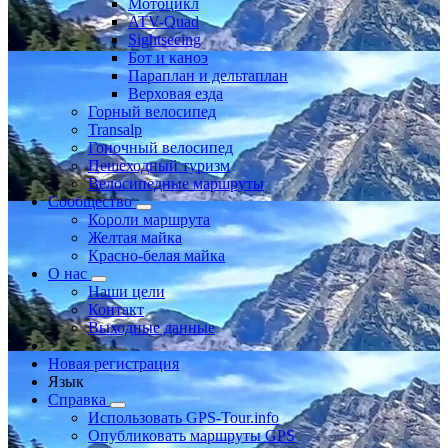
Мотоцикл
ATV-Quad
Sightseeing
Бот и каноэ
Параплан и дельтаплан
Верховая езда
Горный велосипед
Transalp
Гоночный велосипед
Пешеходный туризм
Велосипедные маршруты
Сообщество
Короли маршрута
Желтая майка
Красно-белая майка
О нас
Наши цели
Контакт
Выходные данные
Новая регистрация
Язык
Справка
Использовать GPS-Tour.info
Опубликовать маршруты GPS