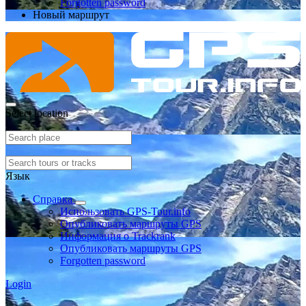
Forgotten password
Новый маршрут
Select location
Язык
Справка
Использовать GPS-Tour.info
Опубликовать маршруты GPS
Информация о Trackrank
Опубликовать маршруты GPS
Forgotten password
Login