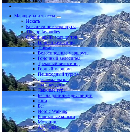
Member since
Маршруты и трассы
Искать
Красивейшие маршруты
The top favourites
Общий архив маршрутов
Горный велосипед
Transalp
Велосипедные маршруты
Гоночный велосипед
Трековый велосипед
Горный маршрут
Пешеходный туризм
Для скалолазов
Лыжная доска
Лыжные туры
Бег на длинные дистанции
сани
Бег
Nordic Walking
Роликовые коньки
Мотоцикл
ATV-Quad