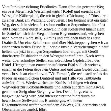
Vom Parkplatz richtung Friedhofes. Dann führt ein geteerter Weg
ein paar Meter nach Westen aufwärts ( Kofel) und erreicht eine
Wiese, die Kälberplatte, die wir in gleicher Richtung auf Trittspuren
zu einer Bank am Waldrand überqueren. Hier beginnt jetzt ein guter
Weg, der sich in vielen, fast schon endlosen Serpentinen, über fast
400 Höhenmeter durch Mischwald in den Kofelsattel hinauf zieht.
Im Sattel teilt sich der Weg an einem Regenunterstand, wir gehen
nach Norden ( Kofelsteig, 20 min) und erreichen bald das erste
Drahtseil. Um eine Ecke herum und über Holztreppen gehen wir zu
einer ersten steilen Felsstufe, über die uns die Versicherungen hinauf
helfen, die jetzt in einigen Serpentinen über erdige, mit Geröll
durchsetzte Felsbänder an den Westgrat heranführen. Nach rechts
weiter über schrofige Stellen zum nördlichen Gipfelaufbau des
Kofel. Hier geht man entweder auf einem Pfad südlich weiter zu
einem an die Felsen gebauten Unterstand und zum Gipfel oder man
versucht sich an einer kurzen "Via Ferrata", die recht steil rechts des
Pfades an einem dicken Drahtseil und mit Hilfe von Trittbügeln
aufwärts führt. Wieder zurück am Kofelsattel folgen wir dem
Wegweiser zur Kolbensattelhütte und gehen auf dem Königsweg
genannten Steig ohne Steigung weiter. Der anfangs etwas
langweilige Weg wird bald interessanter und führt durch die
bewachsene Steilwand des Brunnberges. An einem
Regenunterstand treffen wir auf dem AV-Weg 201, der rechts nach
Oberammergau zurück führt.