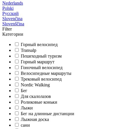
Nederlands
Polski
Русский
Slovenčina
Slovenščina
Filter
Категории
Горный велосипед
Transalp
Пешеходный туризм
Горный маршрут
Гоночный велосипед
Велосипедные маршруты
Трековый велосипед
Nordic Walking
Бег
Для скалолазов
Роликовые коньки
Лыжи
Бег на длинные дистанции
Лыжная доска
сани