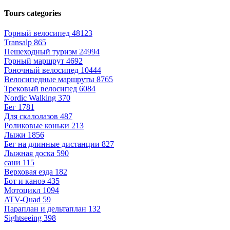
Tours categories
Горный велосипед
48123
Transalp
865
Пешеходный туризм
24994
Горный маршрут
4692
Гоночный велосипед
10444
Велосипедные маршруты
8765
Трековый велосипед
6084
Nordic Walking
370
Бег
1781
Для скалолазов
487
Роликовые коньки
213
Лыжи
1856
Бег на длинные дистанции
827
Лыжная доска
590
сани
115
Верховая езда
182
Бот и каноэ
435
Мотоцикл
1094
ATV-Quad
59
Параплан и дельтаплан
132
Sightseeing
398