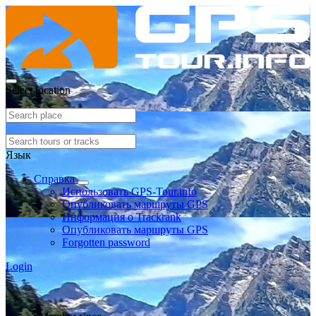
Select location
Язык
Справка
Использовать GPS-Tour.info
Опубликовать маршруты GPS
Информация о Trackrank
Опубликовать маршруты GPS
Forgotten password
Login