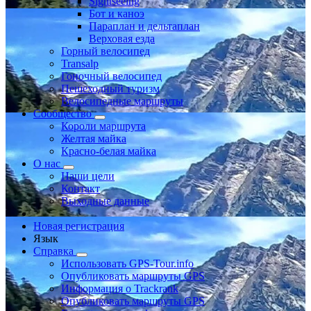
Sightseeing
Бот и каноэ
Параплан и дельтаплан
Верховая езда
Горный велосипед
Transalp
Гоночный велосипед
Пешеходный туризм
Велосипедные маршруты
Сообщество
Короли маршрута
Желтая майка
Красно-белая майка
О нас
Наши цели
Контакт
Выходные данные
Новая регистрация
Язык
Справка
Использовать GPS-Tour.info
Опубликовать маршруты GPS
Информация о Trackrank
Опубликовать маршруты GPS