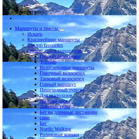
Member since
Маршруты и трассы
Искать
Красивейшие маршруты
The top favourites
Общий архив маршрутов
Горный велосипед
Transalp
Велосипедные маршруты
Гоночный велосипед
Трековый велосипед
Горный маршрут
Пешеходный туризм
Для скалолазов
Лыжная доска
Лыжные туры
Бег на длинные дистанции
сани
Бег
Nordic Walking
Роликовые коньки