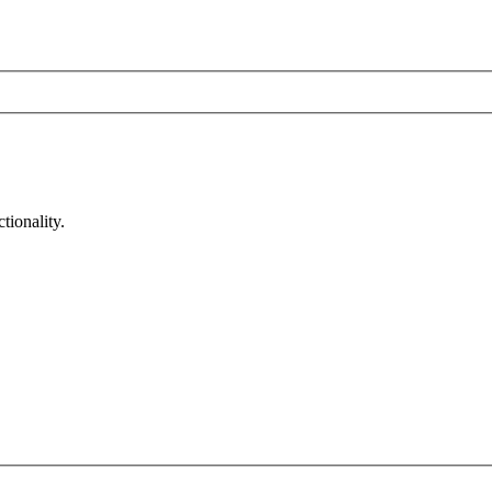
tionality.