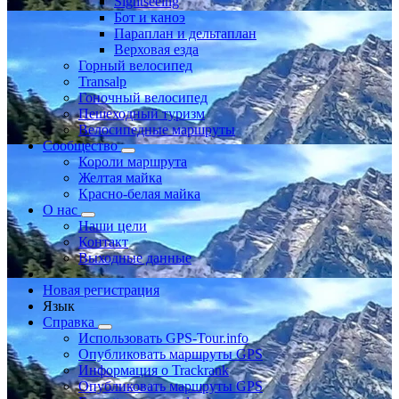
Sightseeing
Бот и каноэ
Параплан и дельтаплан
Верховая езда
Горный велосипед
Transalp
Гоночный велосипед
Пешеходный туризм
Велосипедные маршруты
Сообщество
Короли маршрута
Желтая майка
Красно-белая майка
О нас
Наши цели
Контакт
Выходные данные
Новая регистрация
Язык
Справка
Использовать GPS-Tour.info
Опубликовать маршруты GPS
Информация о Trackrank
Опубликовать маршруты GPS