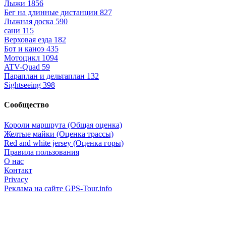
Лыжи
1856
Бег на длинные дистанции
827
Лыжная доска
590
сани
115
Верховая езда
182
Бот и каноэ
435
Мотоцикл
1094
ATV-Quad
59
Параплан и дельтаплан
132
Sightseeing
398
Сообщество
Короли маршрута (Общая оценка)
Желтые майки (Оценка трассы)
Red and white jersey (Оценка горы)
Правила пользования
О нас
Контакт
Privacy
Реклама на сайте GPS-Tour.info