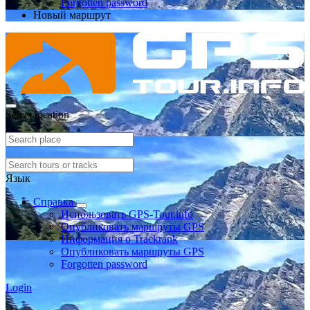
Forgotten password
Новый маршрут
Select location
Язык
Справка
Использовать GPS-Tour.info
Опубликовать маршруты GPS
Информация о Trackrank
Опубликовать маршруты GPS
Forgotten password
Login