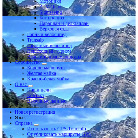
Мотоцикл
ATV-Quad
Sightseeing
Бот и каноэ
Параплан и дельтаплан
Верховая езда
Горный велосипед
Transalp
Гоночный велосипед
Пешеходный туризм
Велосипедные маршруты
Сообщество
Короли маршрута
Желтая майка
Красно-белая майка
О нас
Наши цели
Контакт
Выходные данные
Новая регистрация
Язык
Справка
Использовать GPS-Tour.info
Опубликовать маршруты GPS