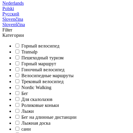
Nederlands
Polski
Русский
Slovenčina
Slovenščina
Filter
Категории
Горный велосипед
Transalp
Пешеходный туризм
Горный маршрут
Гоночный велосипед
Велосипедные маршруты
Трековый велосипед
Nordic Walking
Бег
Для скалолазов
Роликовые коньки
Лыжи
Бег на длинные дистанции
Лыжная доска
сани