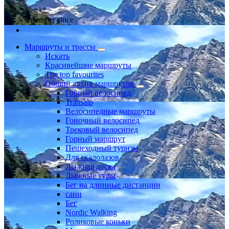
Member since
Маршруты и трассы
Искать
Красивейшие маршруты
The top favourites
Общий архив маршрутов
Горный велосипед
Transalp
Велосипедные маршруты
Гоночный велосипед
Трековый велосипед
Горный маршрут
Пешеходный туризм
Для скалолазов
Лыжная доска
Лыжные туры
Бег на длинные дистанции
сани
Бег
Nordic Walking
Роликовые коньки