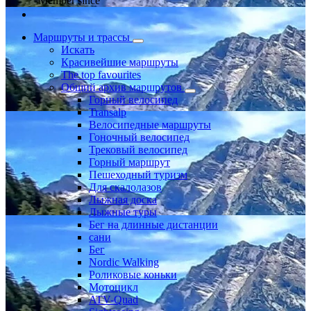
Member since
Маршруты и трассы
Искать
Красивейшие маршруты
The top favourites
Общий архив маршрутов
Горный велосипед
Transalp
Велосипедные маршруты
Гоночный велосипед
Трековый велосипед
Горный маршрут
Пешеходный туризм
Для скалолазов
Лыжная доска
Лыжные туры
Бег на длинные дистанции
сани
Бег
Nordic Walking
Роликовые коньки
Мотоцикл
ATV-Quad