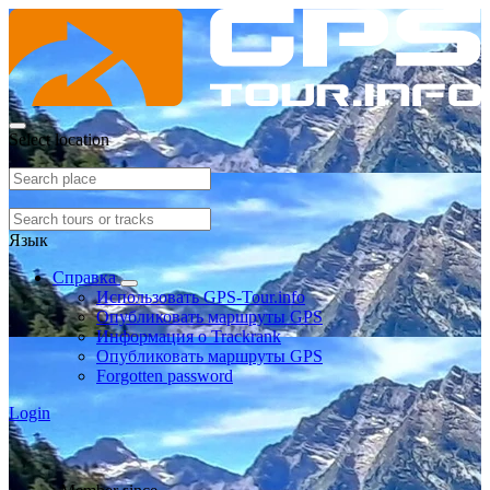
Select location
Язык
Справка
Использовать GPS-Tour.info
Опубликовать маршруты GPS
Информация о Trackrank
Опубликовать маршруты GPS
Forgotten password
Login