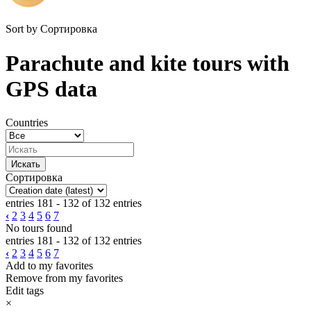
Sort by
Сортировка
Parachute and kite tours with
GPS data
Countries
Сортировка
entries 181 - 132 of 132 entries
‹
2
3
4
5
6
7
No tours found
entries 181 - 132 of 132 entries
‹
2
3
4
5
6
7
Add to my favorites
Remove from my favorites
Edit tags
×