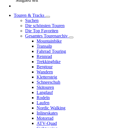
Mitglied seit
Touren & Tracks
Suchen
Die schönsten Touren
Die Top Favoriten
Gesamtes Tourenarchiv
Mountainbike
Transalp
Fahrrad Touring
Rennrad
Trekkingbike
Bergtour
Wandern
Klettersteig
Schneeschuh
Skitouren
Langlauf
Rodeln
Laufen
Nordic Walking
Inlineskates
Motorrad
ATV-Quad