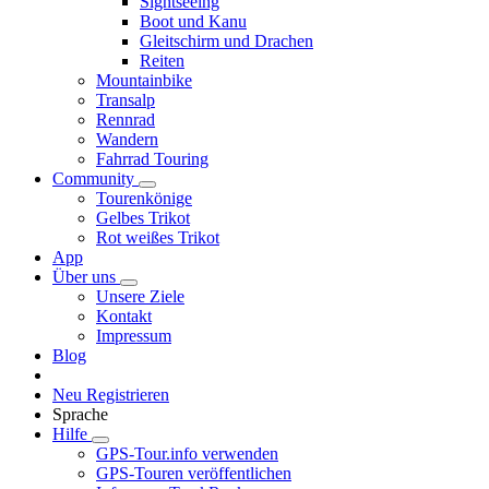
Sightseeing
Boot und Kanu
Gleitschirm und Drachen
Reiten
Mountainbike
Transalp
Rennrad
Wandern
Fahrrad Touring
Community
Tourenkönige
Gelbes Trikot
Rot weißes Trikot
App
Über uns
Unsere Ziele
Kontakt
Impressum
Blog
Neu Registrieren
Sprache
Hilfe
GPS-Tour.info verwenden
GPS-Touren veröffentlichen