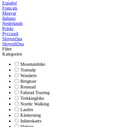
Español
Français
Magyar
Italiano
Nederlands
Polski
Русский
Slovenčina
Slovenščina
Filter
Kategorien
Mountainbike
Transalp
Wandern
Bergtour
Rennrad
Fahrrad Touring
Trekkingbike
Nordic Walking
Laufen
Klettersteig
Inlineskates
Skitour