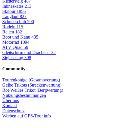
Klettersteig
487
Inlineskates
213
Skitour
1856
Langlauf
827
Schneeschuh
590
Rodeln
115
Reiten
182
Boot und Kanu
435
Motorrad
1094
ATV-Quad
59
Gleitschirm und Drachen
132
Sightseeing
398
Community
Tourenkönige (Gesamtwertung)
Gelbe Trikots (Streckenwertung)
Rot-Weißes Trikot (Bergwertung)
Nutzungsbestimmungen
Über uns
Kontakt
Datenschutz
Werben auf GPS-Tour.info