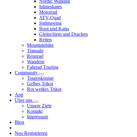
Nordic Walking
Inlineskates
Motorrad
ATV-Quad
Sightseeing
Boot und Kanu
Gleitschirm und Drachen
Reiten
Mountainbike
Transalp
Rennrad
Wandern
Fahrrad Touring
Community
Tourenkönige
Gelbes Trikot
Rot weißes Trikot
App
Über uns
Unsere Ziele
Kontakt
Impressum
Blog
Neu Registrieren