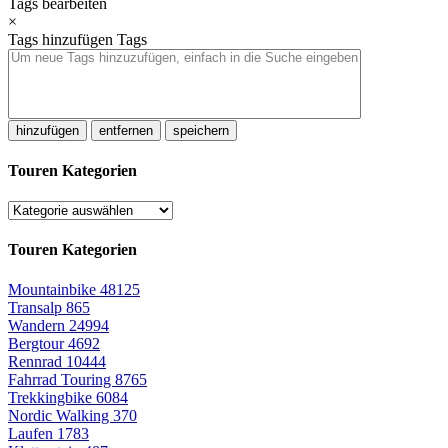
Tags bearbeiten
×
Tags hinzufügen
Tags
hinzufügen
entfernen
speichern
Touren Kategorien
Touren Kategorien
Mountainbike
48125
Transalp
865
Wandern
24994
Bergtour
4692
Rennrad
10444
Fahrrad Touring
8765
Trekkingbike
6084
Nordic Walking
370
Laufen
1783