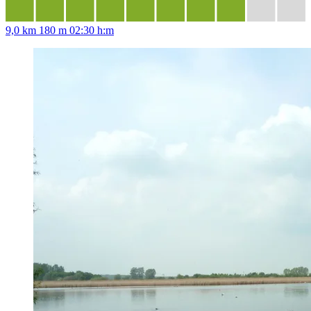
9,0 km
180 m
02:30 h:m