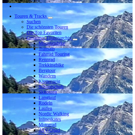
Mitglied seit
Touren & Tracks
Suchen
Die schönsten Touren
Die Top Favoriten
Gesamtes Tourenarchiv
Mountainbike
Transalp
Fahrrad Touring
Rennrad
Trekkingbike
Bergtour
Wandern
Klettersteig
Schneeschuh
Skitouren
Langlauf
Rodeln
Laufen
Nordic Walking
Inlineskates
Motorrad
ATV-Quad