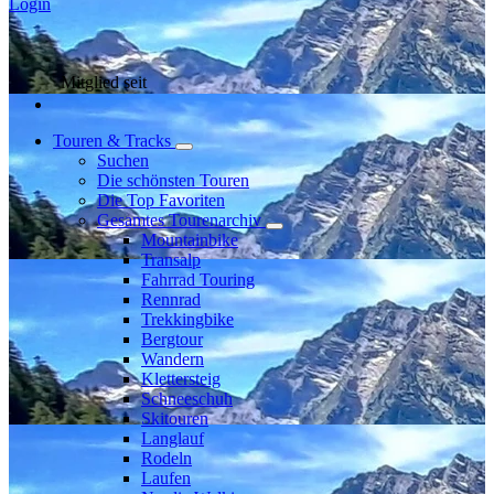
Login
Mitglied seit
Touren & Tracks
Suchen
Die schönsten Touren
Die Top Favoriten
Gesamtes Tourenarchiv
Mountainbike
Transalp
Fahrrad Touring
Rennrad
Trekkingbike
Bergtour
Wandern
Klettersteig
Schneeschuh
Skitouren
Langlauf
Rodeln
Laufen