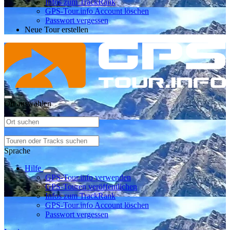
Infos zum TrackRank
GPS-Tour.info Account löschen
Passwort vergessen
Neue Tour erstellen
Ort auswählen
Sprache
Hilfe
GPS-Tour.info verwenden
GPS-Touren veröffentlichen
Infos zum TrackRank
GPS-Tour.info Account löschen
Passwort vergessen