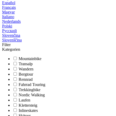
Español
Français
Magyar
Italiano
Nederlands
Polski
Русский
Slovenčina
Slovenščina
Filter
Kategorien
Mountainbike
Transalp
Wandern
Bergtour
Rennrad
Fahrrad Touring
Trekkingbike
Nordic Walking
Laufen
Klettersteig
Inlineskates
Skitour