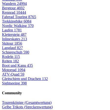
Wandern
24994
Bergtour
4692
Rennrad
10444
Fahrrad Touring
8765
Trekkingbike
6084
Nordic Walking
370
Laufen
1781
Klettersteig
487
Inlineskates
213
Skitour
1856
Langlauf
827
Schneeschuh
590
Rodeln
115
Reiten
182
Boot und Kanu
435
Motorrad
1094
ATV-Quad
59
Gleitschirm und Drachen
132
Sightseeing
398
Community
Tourenkönige (Gesamtwertung)
Gelbe Trikots (Streckenwertung)