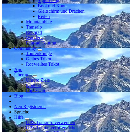
Sightseeing
Boot und Kanu
Gleitschirm und Drachen
Reiten
Mountainbike
Transalp
Rennrad
Wandern
Fahrrad Touring
Community
Tourenkönige
Gelbes Trikot
Rot weißes Trikot
App
Über uns
Unsere Ziele
Kontakt
Impressum
Blog
Neu Registrieren
Sprache
Hilfe
GPS-Tour.info verwenden
GPS-Touren veröffentlichen