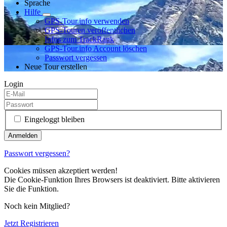
Sprache
Hilfe
GPS-Tour.info verwenden
GPS-Touren veröffentlichen
Infos zum TrackRank
GPS-Tour.info Account löschen
Passwort vergessen
Neue Tour erstellen
Login
Eingeloggt bleiben
Passwort vergessen?
Cookies müssen akzeptiert werden!
Die Cookie-Funktion Ihres Browsers ist deaktiviert. Bitte aktivieren
Sie die Funktion.
Noch kein Mitglied?
Jetzt Registrieren