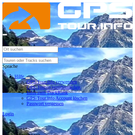
Ort auswählen
Sprache
Hilfe
GPS-Tour.info verwenden
GPS-Touren veröffentlichen
Infos zum TrackRank
GPS-Tour.info Account löschen
Passwort vergessen
Login