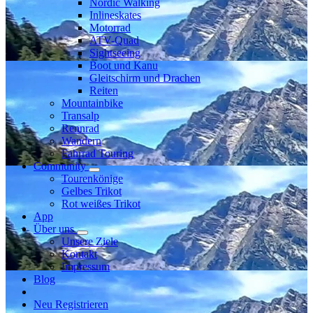
Nordic Walking
Inlineskates
Motorrad
ATV-Quad
Sightseeing
Boot und Kanu
Gleitschirm und Drachen
Reiten
Mountainbike
Transalp
Rennrad
Wandern
Fahrrad Touring
Community
Tourenkönige
Gelbes Trikot
Rot weißes Trikot
App
Über uns
Unsere Ziele
Kontakt
Impressum
Blog
Neu Registrieren