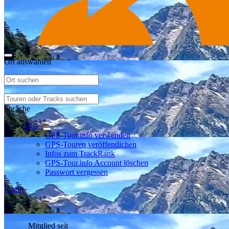
Ort auswählen
Sprache
Hilfe
GPS-Tour.info verwenden
GPS-Touren veröffentlichen
Infos zum TrackRank
GPS-Tour.info Account löschen
Passwort vergessen
Login
Mitglied seit