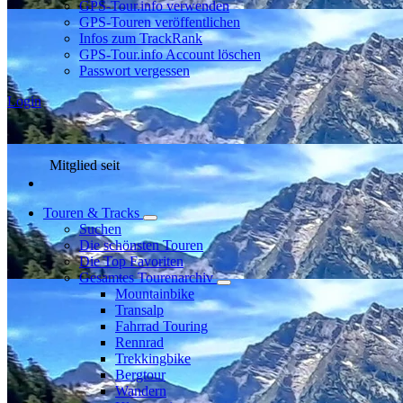
GPS-Tour.info verwenden
GPS-Touren veröffentlichen
Infos zum TrackRank
GPS-Tour.info Account löschen
Passwort vergessen
Login
Mitglied seit
Touren & Tracks
Suchen
Die schönsten Touren
Die Top Favoriten
Gesamtes Tourenarchiv
Mountainbike
Transalp
Fahrrad Touring
Rennrad
Trekkingbike
Bergtour
Wandern