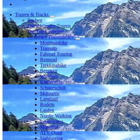
Touren & Tracks
Suchen
Die schönsten Touren
Die Top Favoriten
Gesamtes Tourenarchiv
Mountainbike
Transalp
Fahrrad Touring
Rennrad
Trekkingbike
Bergtour
Wandern
Klettersteig
Schneeschuh
Skitouren
Langlauf
Rodeln
Laufen
Nordic Walking
Inlineskates
Motorrad
ATV-Quad
Sightseeing