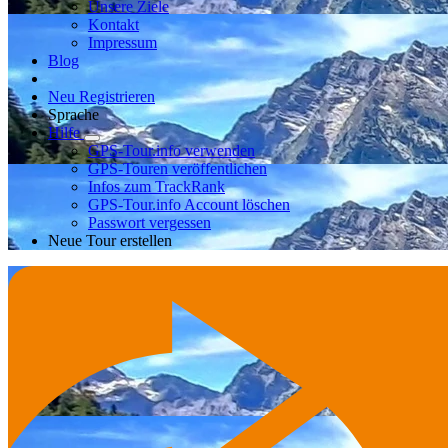
Unsere Ziele
Kontakt
Impressum
Blog
Neu Registrieren
Sprache
Hilfe
GPS-Tour.info verwenden
GPS-Touren veröffentlichen
Infos zum TrackRank
GPS-Tour.info Account löschen
Passwort vergessen
Neue Tour erstellen