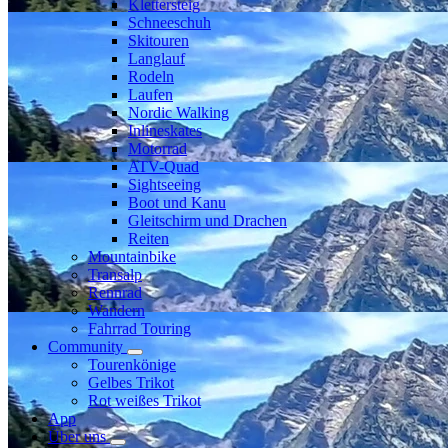
Klettersteig
Schneeschuh
Skitouren
Langlauf
Rodeln
Laufen
Nordic Walking
Inlineskates
Motorrad
ATV-Quad
Sightseeing
Boot und Kanu
Gleitschirm und Drachen
Reiten
Mountainbike
Transalp
Rennrad
Wandern
Fahrrad Touring
Community
Tourenkönige
Gelbes Trikot
Rot weißes Trikot
App
Über uns