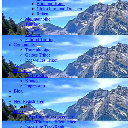
Boot und Kanu
Gleitschirm und Drachen
Reiten
Mountainbike
Transalp
Rennrad
Wandern
Fahrrad Touring
Community
Tourenkönige
Gelbes Trikot
Rot weißes Trikot
App
Über uns
Unsere Ziele
Kontakt
Impressum
Blog
Neu Registrieren
Sprache
Hilfe
GPS-Tour.info verwenden
GPS-Touren veröffentlichen
Infos zum TrackRank