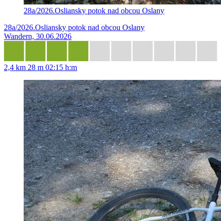
28a/2026.Osliansky potok nad obcou Oslany
28a/2026.Osliansky potok nad obcou Oslany
Wandern, 30.06.2026
2,4 km
28 m
02:15 h:m