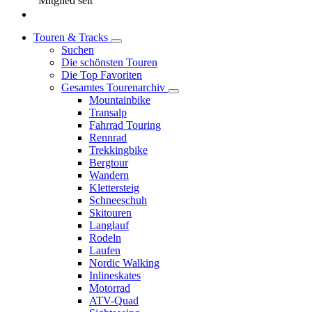
Mitglied seit
Touren & Tracks
Suchen
Die schönsten Touren
Die Top Favoriten
Gesamtes Tourenarchiv
Mountainbike
Transalp
Fahrrad Touring
Rennrad
Trekkingbike
Bergtour
Wandern
Klettersteig
Schneeschuh
Skitouren
Langlauf
Rodeln
Laufen
Nordic Walking
Inlineskates
Motorrad
ATV-Quad