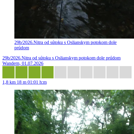
29b/2026.Nitra od sútoku s Oslianskym potokom dole
prúdom
29b/2026.Nitra od sútoku s Oslianskym potokom dole prúdom
Wandern, 01.07.2026
1,8 km
18 m
01:01 h:m