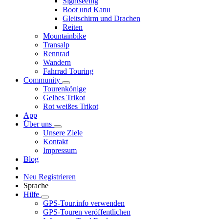
Sightseeing
Boot und Kanu
Gleitschirm und Drachen
Reiten
Mountainbike
Transalp
Rennrad
Wandern
Fahrrad Touring
Community
Tourenkönige
Gelbes Trikot
Rot weißes Trikot
App
Über uns
Unsere Ziele
Kontakt
Impressum
Blog
Neu Registrieren
Sprache
Hilfe
GPS-Tour.info verwenden
GPS-Touren veröffentlichen