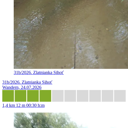
31b/2026. Zlatnianka Sihoť
31b/2026. Zlatnianka Sihoť
Wandern, 24.07.2026
1,4 km
12 m
00:30 h:m