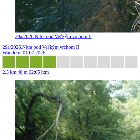
29a/2026.Nitra pod Veľkým vrchom II
29a/2026.Nitra pod Veľkým vrchom II
Wandern, 01.07.2026
2,3 km
48 m
02:05 h:m