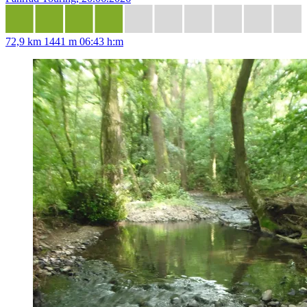
72,9 km
1441 m
06:43 h:m