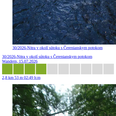
30/2026-Nitra v okolí sútoku s Čerenianskym potokom
30/2026-Nitra v okolí sútoku s Čerenianskym potokom
Wandern, 15.07.2026
2,8 km
53 m
02:49 h:m