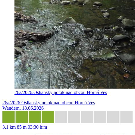
26a/2026.Osliansky potok nad obcou Horná Ves
26a/2026.Osliansky potok nad obcou Horná Ves
Wandern, 18.06.2026
3,1 km
85 m
03:30 h:m