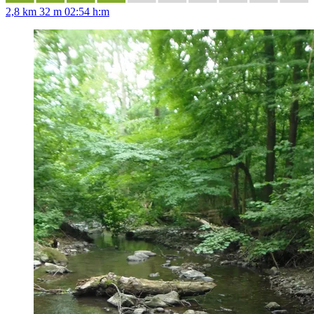
2,8 km
32 m
02:54 h:m