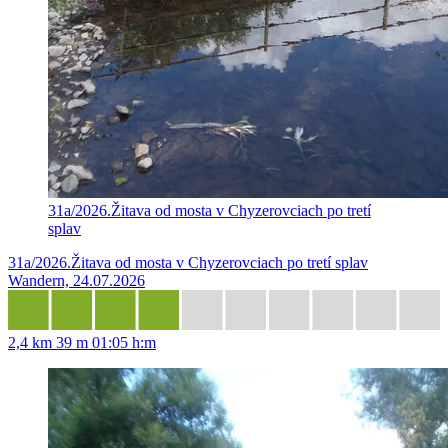
31a/2026.Žitava od mosta v Chyzerovciach po tretí
splav
31a/2026.Žitava od mosta v Chyzerovciach po tretí splav
Wandern, 24.07.2026
2,4 km
39 m
01:05 h:m