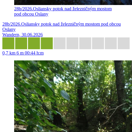
28b/2026.Osliansky potok nad železničným mostom
pod obcou Oslany
28b/2026.Osliansky potok nad železničným mostom pod obcou
Oslany
Wandern, 30.06.2026
0,7 km
6 m
00:44 h:m