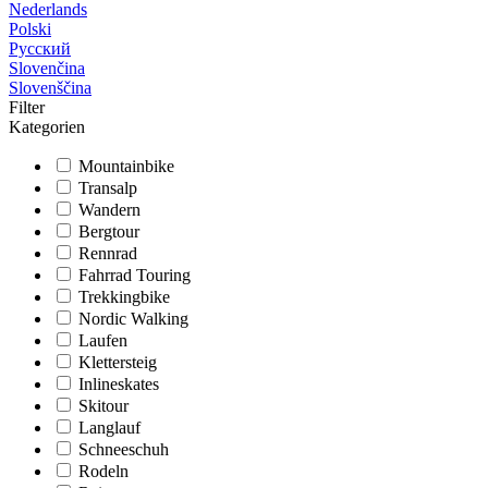
Nederlands
Polski
Русский
Slovenčina
Slovenščina
Filter
Kategorien
Mountainbike
Transalp
Wandern
Bergtour
Rennrad
Fahrrad Touring
Trekkingbike
Nordic Walking
Laufen
Klettersteig
Inlineskates
Skitour
Langlauf
Schneeschuh
Rodeln