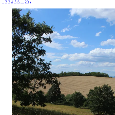
1
2
3
4
5
6
...
29
›