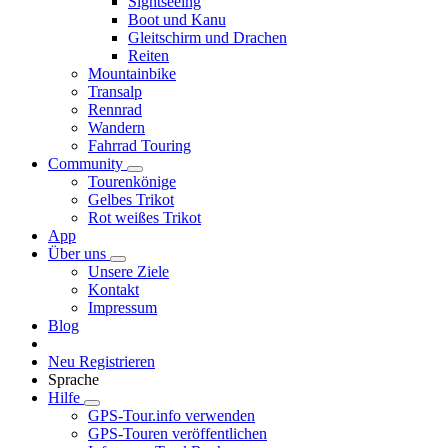
Sightseeing
Boot und Kanu
Gleitschirm und Drachen
Reiten
Mountainbike
Transalp
Rennrad
Wandern
Fahrrad Touring
Community
Tourenkönige
Gelbes Trikot
Rot weißes Trikot
App
Über uns
Unsere Ziele
Kontakt
Impressum
Blog
Neu Registrieren
Sprache
Hilfe
GPS-Tour.info verwenden
GPS-Touren veröffentlichen