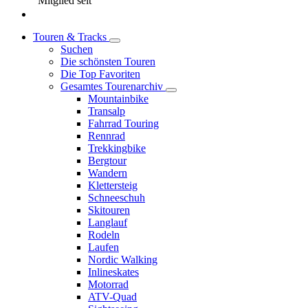
Mitglied seit
Touren & Tracks
Suchen
Die schönsten Touren
Die Top Favoriten
Gesamtes Tourenarchiv
Mountainbike
Transalp
Fahrrad Touring
Rennrad
Trekkingbike
Bergtour
Wandern
Klettersteig
Schneeschuh
Skitouren
Langlauf
Rodeln
Laufen
Nordic Walking
Inlineskates
Motorrad
ATV-Quad