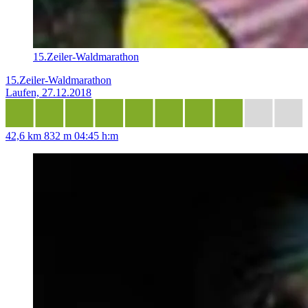
15.Zeiler-Waldmarathon
15.Zeiler-Waldmarathon
Laufen, 27.12.2018
42,6 km
832 m
04:45 h:m