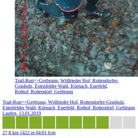
Trail-Run=>Gerbrunn, Wöllrieder Hof, Rottendorfer-
Grasholz, Estenfelder Wald, Kürnach, Euerfeld,
Rothof, Rottendorf, Gerbrunn
Trail-Run=>Gerbrunn, Wöllrieder Hof, Rottendorfer-Grasholz,
Estenfelder Wald, Kürnach, Euerfeld, Rothof, Rottendorf, Gerbrunn
Laufen, 13.01.2019
27,8 km
1422 m
04:01 h:m