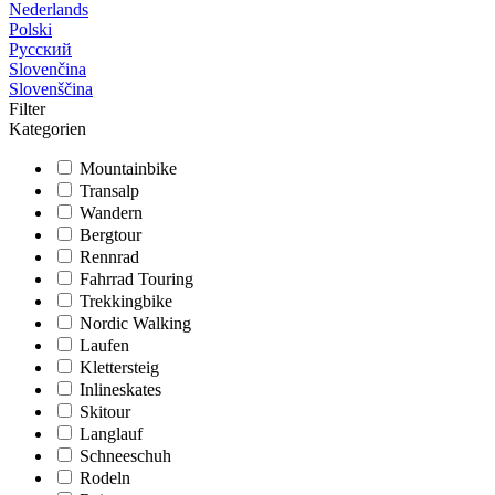
Nederlands
Polski
Русский
Slovenčina
Slovenščina
Filter
Kategorien
Mountainbike
Transalp
Wandern
Bergtour
Rennrad
Fahrrad Touring
Trekkingbike
Nordic Walking
Laufen
Klettersteig
Inlineskates
Skitour
Langlauf
Schneeschuh
Rodeln