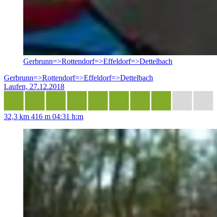
Gerbrunn=>Rottendorf=>Effeldorf=>Dettelbach
Gerbrunn=>Rottendorf=>Effeldorf=>Dettelbach
Laufen, 27.12.2018
32,3 km
416 m
04:31 h:m