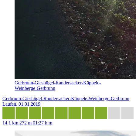
Gerbrunn-Gieshügel-Randersacker-Käppele-
Weinberge-Gerbrunn
Gerbrunn-Gieshügel-Randersacker-Käppele-Weinberge-Gerbrunn
Laufen, 01.01.2019
14,1 km
272 m
01:27 h:m