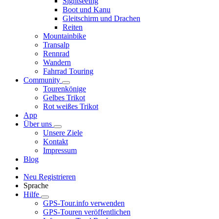
Sightseeing
Boot und Kanu
Gleitschirm und Drachen
Reiten
Mountainbike
Transalp
Rennrad
Wandern
Fahrrad Touring
Community
Tourenkönige
Gelbes Trikot
Rot weißes Trikot
App
Über uns
Unsere Ziele
Kontakt
Impressum
Blog
Neu Registrieren
Sprache
Hilfe
GPS-Tour.info verwenden
GPS-Touren veröffentlichen