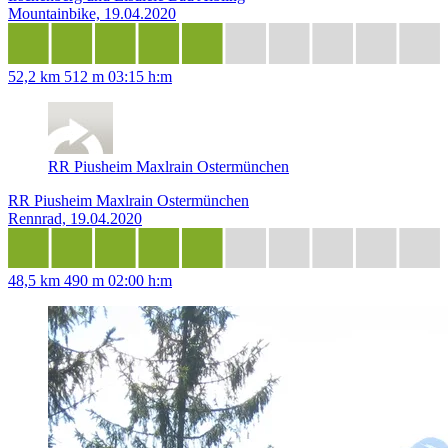
Mountainbike, 19.04.2020
52,2 km
512 m
03:15 h:m
RR Piusheim Maxlrain Ostermünchen
RR Piusheim Maxlrain Ostermünchen
Rennrad, 19.04.2020
48,5 km
490 m
02:00 h:m