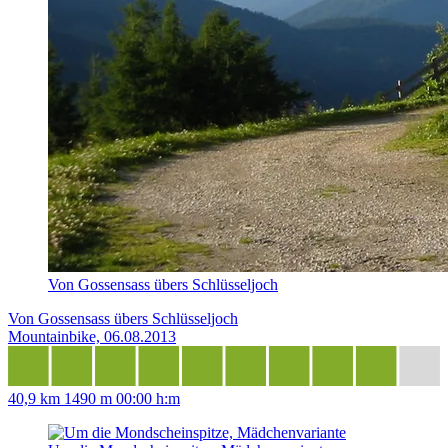
Von Gossensass übers Schlüsseljoch
Von Gossensass übers Schlüsseljoch
Mountainbike, 06.08.2013
40,9 km
1490 m
00:00 h:m