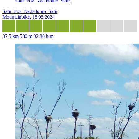
Salir_Foz_Nadadouro_Salir
Salir_Foz_Nadadouro_Salir
Mountainbike, 18.05.2024
37,5 km
580 m
02:30 h:m