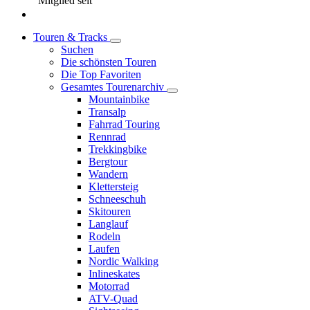
Mitglied seit
Touren & Tracks
Suchen
Die schönsten Touren
Die Top Favoriten
Gesamtes Tourenarchiv
Mountainbike
Transalp
Fahrrad Touring
Rennrad
Trekkingbike
Bergtour
Wandern
Klettersteig
Schneeschuh
Skitouren
Langlauf
Rodeln
Laufen
Nordic Walking
Inlineskates
Motorrad
ATV-Quad