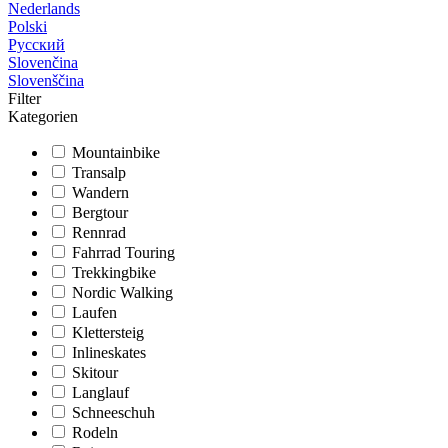
Nederlands
Polski
Русский
Slovenčina
Slovenščina
Filter
Kategorien
Mountainbike
Transalp
Wandern
Bergtour
Rennrad
Fahrrad Touring
Trekkingbike
Nordic Walking
Laufen
Klettersteig
Inlineskates
Skitour
Langlauf
Schneeschuh
Rodeln