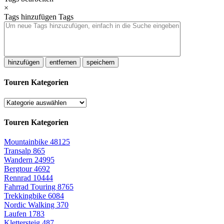
×
Tags hinzufügen
Tags
hinzufügen
entfernen
speichern
Touren Kategorien
Touren Kategorien
Mountainbike
48125
Transalp
865
Wandern
24995
Bergtour
4692
Rennrad
10444
Fahrrad Touring
8765
Trekkingbike
6084
Nordic Walking
370
Laufen
1783
Klettersteig
487