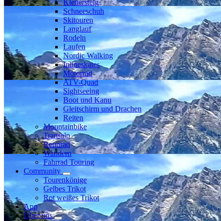
Klettersteig
Schneeschuh
Skitouren
Langlauf
Rodeln
Laufen
Nordic Walking
Inlineskates
Motorrad
ATV-Quad
Sightseeing
Boot und Kanu
Gleitschirm und Drachen
Reiten
Mountainbike
Transalp
Rennrad
Wandern
Fahrrad Touring
Community
Tourenkönige
Gelbes Trikot
Rot weißes Trikot
App
Über uns