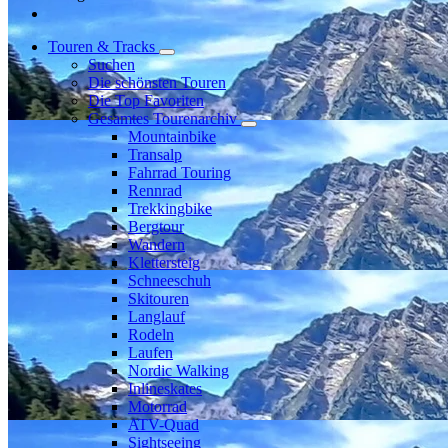
Touren & Tracks
Suchen
Die schönsten Touren
Die Top Favoriten
Gesamtes Tourenarchiv
Mountainbike
Transalp
Fahrrad Touring
Rennrad
Trekkingbike
Bergtour
Wandern
Klettersteig
Schneeschuh
Skitouren
Langlauf
Rodeln
Laufen
Nordic Walking
Inlineskates
Motorrad
ATV-Quad
Sightseeing