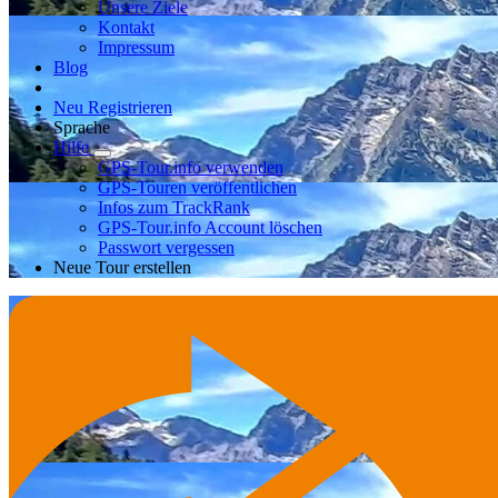
Unsere Ziele
Kontakt
Impressum
Blog
Neu Registrieren
Sprache
Hilfe
GPS-Tour.info verwenden
GPS-Touren veröffentlichen
Infos zum TrackRank
GPS-Tour.info Account löschen
Passwort vergessen
Neue Tour erstellen