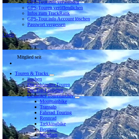
GPS-Tour.info verwenden
GPS-Touren veröffentlichen
Infos zum TrackRank
GPS-Tour.info Account löschen
Passwort vergessen
Login
Mitglied seit
Touren & Tracks
Suchen
Die schönsten Touren
Die Top Favoriten
Gesamtes Tourenarchiv
Mountainbike
Transalp
Fahrrad Touring
Rennrad
Trekkingbike
Bergtour
Wandern