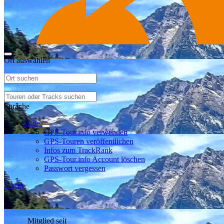
Ort auswählen
Sprache
Hilfe
GPS-Tour.info verwenden
GPS-Touren veröffentlichen
Infos zum TrackRank
GPS-Tour.info Account löschen
Passwort vergessen
Login
Mitglied seit