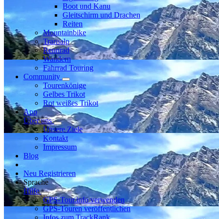
Boot und Kanu
Gleitschirm und Drachen
Reiten
Mountainbike
Transalp
Rennrad
Wandern
Fahrrad Touring
Community
Tourenkönige
Gelbes Trikot
Rot weißes Trikot
App
Über uns
Unsere Ziele
Kontakt
Impressum
Blog
Neu Registrieren
Sprache
Hilfe
GPS-Tour.info verwenden
GPS-Touren veröffentlichen
Infos zum TrackRank