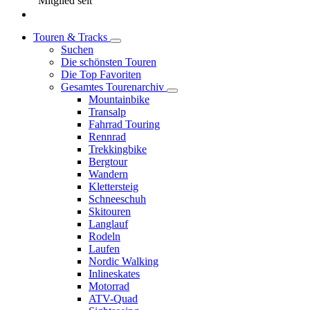
Mitglied seit
Touren & Tracks
Suchen
Die schönsten Touren
Die Top Favoriten
Gesamtes Tourenarchiv
Mountainbike
Transalp
Fahrrad Touring
Rennrad
Trekkingbike
Bergtour
Wandern
Klettersteig
Schneeschuh
Skitouren
Langlauf
Rodeln
Laufen
Nordic Walking
Inlineskates
Motorrad
ATV-Quad