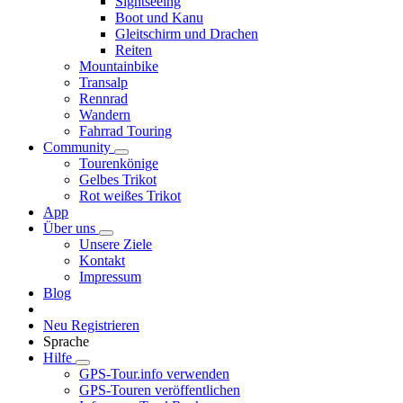
Sightseeing
Boot und Kanu
Gleitschirm und Drachen
Reiten
Mountainbike
Transalp
Rennrad
Wandern
Fahrrad Touring
Community
Tourenkönige
Gelbes Trikot
Rot weißes Trikot
App
Über uns
Unsere Ziele
Kontakt
Impressum
Blog
Neu Registrieren
Sprache
Hilfe
GPS-Tour.info verwenden
GPS-Touren veröffentlichen