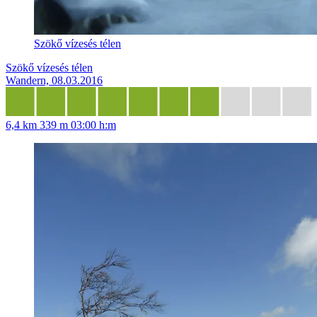
Szökő vízesés télen
Szökő vízesés télen
Wandern, 08.03.2016
6,4 km
339 m
03:00 h:m