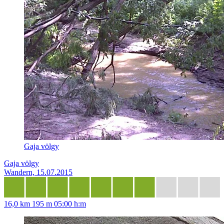
Gaja völgy
Gaja völgy
Wandern, 15.07.2015
16,0 km
195 m
05:00 h:m