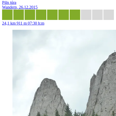
Pilis túra
Wandern, 26.12.2015
24,1 km
911 m
07:30 h:m