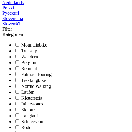
Nederlands
Polski
Русский
Slovenčina
Slovenščina
Filter
Kategorien
Mountainbike
Transalp
Wandern
Bergtour
Rennrad
Fahrrad Touring
Trekkingbike
Nordic Walking
Laufen
Klettersteig
Inlineskates
Skitour
Langlauf
Schneeschuh
Rodeln