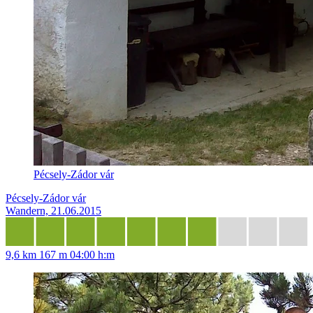
Pécsely-Zádor vár
Pécsely-Zádor vár
Wandern, 21.06.2015
9,6 km
167 m
04:00 h:m