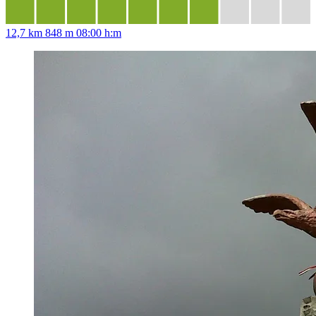
12,7 km
848 m
08:00 h:m