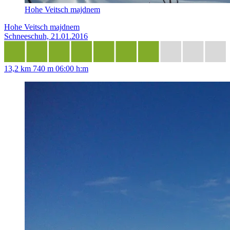
Hohe Veitsch majdnem
Hohe Veitsch majdnem
Schneeschuh, 21.01.2016
13,2 km
740 m
06:00 h:m