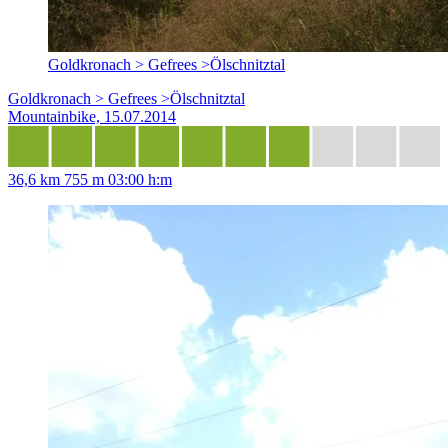
Goldkronach > Gefrees >Ölschnitztal
Goldkronach > Gefrees >Ölschnitztal
Mountainbike, 15.07.2014
36,6 km
755 m
03:00 h:m