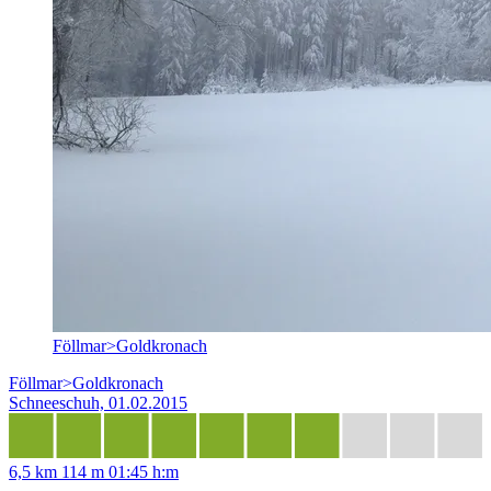
Föllmar>Goldkronach
Föllmar>Goldkronach
Schneeschuh, 01.02.2015
6,5 km
114 m
01:45 h:m