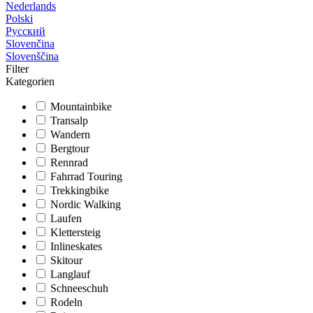
Nederlands
Polski
Русский
Slovenčina
Slovenščina
Filter
Kategorien
Mountainbike
Transalp
Wandern
Bergtour
Rennrad
Fahrrad Touring
Trekkingbike
Nordic Walking
Laufen
Klettersteig
Inlineskates
Skitour
Langlauf
Schneeschuh
Rodeln