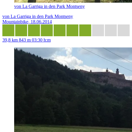
von La Garriga in den Park Montseny
von La Garriga in den Park Montseny
Mountainbike, 18.06.2014
39,8 km
843 m
03:30 h:m