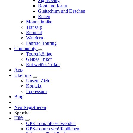
Sightseeing
Boot und Kanu
Gleitschirm und Drachen
Reiten
Mountainbike
Transalp
Rennrad
Wandern
Fahrrad Touring
Community
Tourenkönige
Gelbes Trikot
Rot weißes Trikot
App
Über uns
Unsere Ziele
Kontakt
Impressum
Blog
Neu Registrieren
Sprache
Hilfe
GPS-Tour.info verwenden
GPS-Touren veröffentlichen