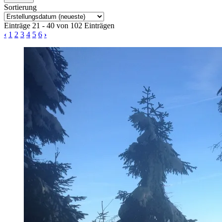
Sortierung
Einträge 21 - 40 von 102 Einträgen
‹
1
2
3
4
5
6
›