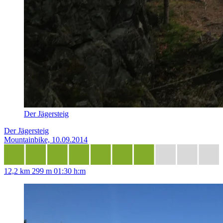
Der Jägersteig
Der Jägersteig
Mountainbike, 10.09.2014
12,2 km
299 m
01:30 h:m