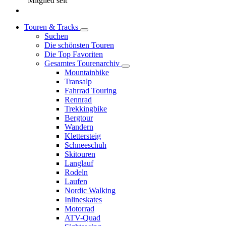
Mitglied seit
Touren & Tracks
Suchen
Die schönsten Touren
Die Top Favoriten
Gesamtes Tourenarchiv
Mountainbike
Transalp
Fahrrad Touring
Rennrad
Trekkingbike
Bergtour
Wandern
Klettersteig
Schneeschuh
Skitouren
Langlauf
Rodeln
Laufen
Nordic Walking
Inlineskates
Motorrad
ATV-Quad