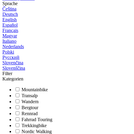
Sprache
Čeština
Deutsch
English
Español
Français
Magyar
Italiano
Nederlands
Polski
Русский
Slovenčina
Slovenščina
Filter
Kategorien
Mountainbike
Transalp
Wandern
Bergtour
Rennrad
Fahrrad Touring
Trekkingbike
Nordic Walking