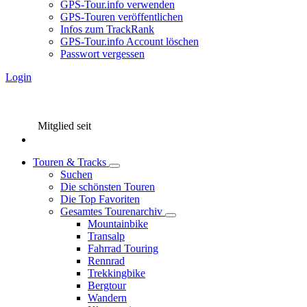
GPS-Tour.info verwenden
GPS-Touren veröffentlichen
Infos zum TrackRank
GPS-Tour.info Account löschen
Passwort vergessen
Login
Mitglied seit
Touren & Tracks
Suchen
Die schönsten Touren
Die Top Favoriten
Gesamtes Tourenarchiv
Mountainbike
Transalp
Fahrrad Touring
Rennrad
Trekkingbike
Bergtour
Wandern