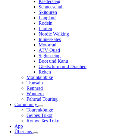
Klettersteig
Schneeschuh
Skitouren
Langlauf
Rodeln
Laufen
Nordic Walking
Inlineskates
Motorrad
ATV-Quad
Sightseeing
Boot und Kanu
Gleitschirm und Drachen
Reiten
Mountainbike
Transalp
Rennrad
Wandern
Fahrrad Touring
Community
Tourenkönige
Gelbes Trikot
Rot weißes Trikot
App
Über uns