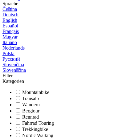
Sprache
Čeština
Deutsch
English
Español
Français
Magyar
Italiano
Nederlands
Polski
Русский
Slovenčina
Slovenščina
Filter
Kategorien
Mountainbike
Transalp
Wandern
Bergtour
Rennrad
Fahrrad Touring
Trekkingbike
Nordic Walking