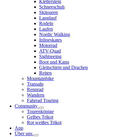
Klettersteig
Schneeschuh
Skitouren
Langlauf
Rodeln
Laufen
Nordic Walking
Inlineskates
Motorrad
ATV-Quad
Sightseeing
Boot und Kanu
Gleitschirm und Drachen
Reiten
Mountainbike
Transalp
Rennrad
Wandern
Fahrrad Touring
Community
Tourenkönige
Gelbes Trikot
Rot weißes Trikot
App
Über uns