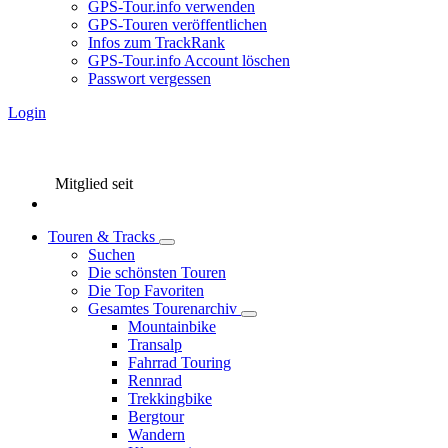
GPS-Tour.info verwenden
GPS-Touren veröffentlichen
Infos zum TrackRank
GPS-Tour.info Account löschen
Passwort vergessen
Login
Mitglied seit
Touren & Tracks
Suchen
Die schönsten Touren
Die Top Favoriten
Gesamtes Tourenarchiv
Mountainbike
Transalp
Fahrrad Touring
Rennrad
Trekkingbike
Bergtour
Wandern