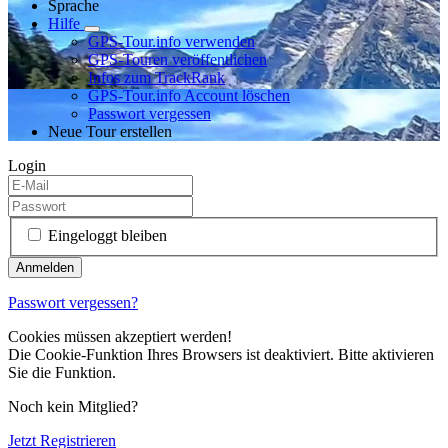
Sprache
Hilfe
GPS-Tour.info verwenden
GPS-Touren veröffentlichen
Infos zum TrackRank
GPS-Tour.info Account löschen
Passwort vergessen
Neue Tour erstellen
Login
Eingeloggt bleiben
Passwort vergessen?
Cookies müssen akzeptiert werden!
Die Cookie-Funktion Ihres Browsers ist deaktiviert. Bitte aktivieren
Sie die Funktion.
Noch kein Mitglied?
Jetzt Registrieren