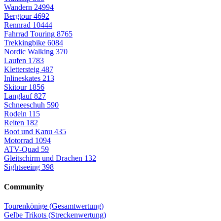
Wandern
24994
Bergtour
4692
Rennrad
10444
Fahrrad Touring
8765
Trekkingbike
6084
Nordic Walking
370
Laufen
1783
Klettersteig
487
Inlineskates
213
Skitour
1856
Langlauf
827
Schneeschuh
590
Rodeln
115
Reiten
182
Boot und Kanu
435
Motorrad
1094
ATV-Quad
59
Gleitschirm und Drachen
132
Sightseeing
398
Community
Tourenkönige (Gesamtwertung)
Gelbe Trikots (Streckenwertung)