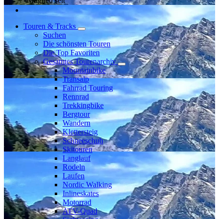
Mitglied seit
Touren & Tracks
Suchen
Die schönsten Touren
Die Top Favoriten
Gesamtes Tourenarchiv
Mountainbike
Transalp
Fahrrad Touring
Rennrad
Trekkingbike
Bergtour
Wandern
Klettersteig
Schneeschuh
Skitouren
Langlauf
Rodeln
Laufen
Nordic Walking
Inlineskates
Motorrad
ATV-Quad