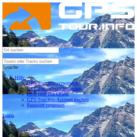
Ort auswählen
Sprache
Hilfe
GPS-Tour.info verwenden
GPS-Touren veröffentlichen
Infos zum TrackRank
GPS-Tour.info Account löschen
Passwort vergessen
Login