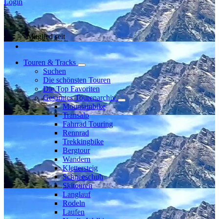
Login
Mitglied seit
Touren & Tracks
Suchen
Die schönsten Touren
Die Top Favoriten
Gesamtes Tourenarchiv
Mountainbike
Transalp
Fahrrad Touring
Rennrad
Trekkingbike
Bergtour
Wandern
Klettersteig
Schneeschuh
Skitouren
Langlauf
Rodeln
Laufen