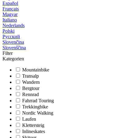
Español
Français
Magyar
Italiano
Nederlands
Polski
Русский
Slovenčina
Slovenščina
Filter
Kategorien
Mountainbike
Transalp
Wandern
Bergtour
Rennrad
Fahrrad Touring
Trekkingbike
Nordic Walking
Laufen
Klettersteig
Inlineskates
Skitour