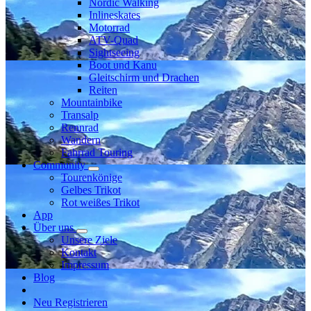
Nordic Walking
Inlineskates
Motorrad
ATV-Quad
Sightseeing
Boot und Kanu
Gleitschirm und Drachen
Reiten
Mountainbike
Transalp
Rennrad
Wandern
Fahrrad Touring
Community
Tourenkönige
Gelbes Trikot
Rot weißes Trikot
App
Über uns
Unsere Ziele
Kontakt
Impressum
Blog
Neu Registrieren