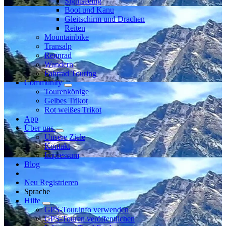
Sightseeing
Boot und Kanu
Gleitschirm und Drachen
Reiten
Mountainbike
Transalp
Rennrad
Wandern
Fahrrad Touring
Community
Tourenkönige
Gelbes Trikot
Rot weißes Trikot
App
Über uns
Unsere Ziele
Kontakt
Impressum
Blog
Neu Registrieren
Sprache
Hilfe
GPS-Tour.info verwenden
GPS-Touren veröffentlichen