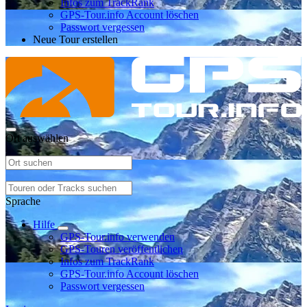
Infos zum TrackRank
GPS-Tour.info Account löschen
Passwort vergessen
Neue Tour erstellen
Ort auswählen
Sprache
Hilfe
GPS-Tour.info verwenden
GPS-Touren veröffentlichen
Infos zum TrackRank
GPS-Tour.info Account löschen
Passwort vergessen