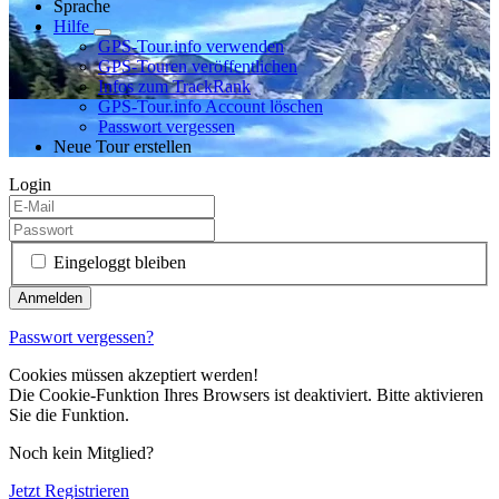
Sprache
Hilfe
GPS-Tour.info verwenden
GPS-Touren veröffentlichen
Infos zum TrackRank
GPS-Tour.info Account löschen
Passwort vergessen
Neue Tour erstellen
Login
Eingeloggt bleiben
Passwort vergessen?
Cookies müssen akzeptiert werden!
Die Cookie-Funktion Ihres Browsers ist deaktiviert. Bitte aktivieren
Sie die Funktion.
Noch kein Mitglied?
Jetzt Registrieren