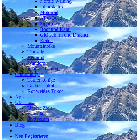
Nordic Walking
Inlineskates
Motorrad
ATV-Quad
Sightseeing
Boot und Kanu
Gleitschirm und Drachen
Reiten
Mountainbike
Transalp
Rennrad
Wandern
Fahrrad Touring
Community
Tourenkönige
Gelbes Trikot
Rot weißes Trikot
App
Über uns
Unsere Ziele
Kontakt
Impressum
Blog
Neu Registrieren