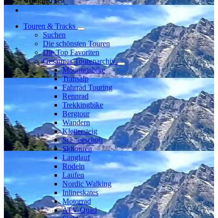
Mitglied seit
Touren & Tracks
Suchen
Die schönsten Touren
Die Top Favoriten
Gesamtes Tourenarchiv
Mountainbike
Transalp
Fahrrad Touring
Rennrad
Trekkingbike
Bergtour
Wandern
Klettersteig
Schneeschuh
Skitouren
Langlauf
Rodeln
Laufen
Nordic Walking
Inlineskates
Motorrad
ATV-Quad