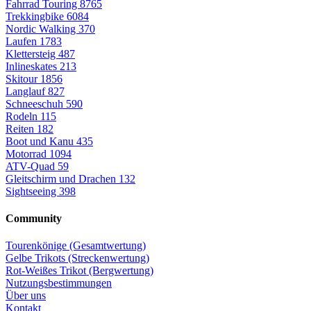
Fahrrad Touring
8765
Trekkingbike
6084
Nordic Walking
370
Laufen
1783
Klettersteig
487
Inlineskates
213
Skitour
1856
Langlauf
827
Schneeschuh
590
Rodeln
115
Reiten
182
Boot und Kanu
435
Motorrad
1094
ATV-Quad
59
Gleitschirm und Drachen
132
Sightseeing
398
Community
Tourenkönige (Gesamtwertung)
Gelbe Trikots (Streckenwertung)
Rot-Weißes Trikot (Bergwertung)
Nutzungsbestimmungen
Über uns
Kontakt