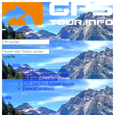
Ort auswählen
Sprache
Hilfe
GPS-Tour.info verwenden
GPS-Touren veröffentlichen
Infos zum TrackRank
GPS-Tour.info Account löschen
Passwort vergessen
Login