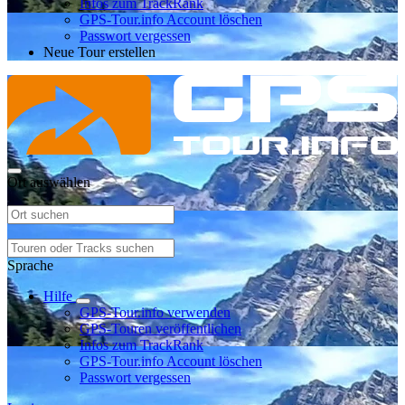
Infos zum TrackRank
GPS-Tour.info Account löschen
Passwort vergessen
Neue Tour erstellen
Ort auswählen
Sprache
Hilfe
GPS-Tour.info verwenden
GPS-Touren veröffentlichen
Infos zum TrackRank
GPS-Tour.info Account löschen
Passwort vergessen