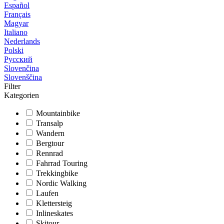
Español
Français
Magyar
Italiano
Nederlands
Polski
Русский
Slovenčina
Slovenščina
Filter
Kategorien
Mountainbike
Transalp
Wandern
Bergtour
Rennrad
Fahrrad Touring
Trekkingbike
Nordic Walking
Laufen
Klettersteig
Inlineskates
Skitour