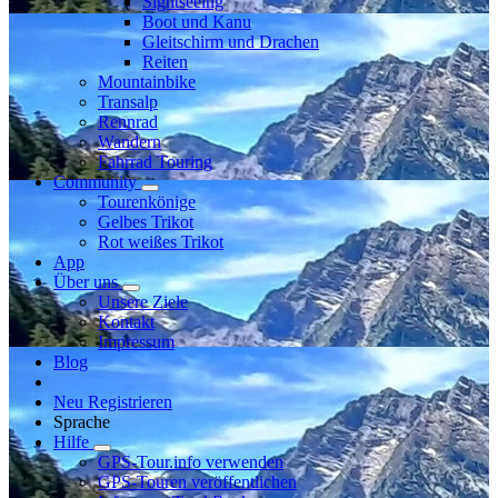
Sightseeing
Boot und Kanu
Gleitschirm und Drachen
Reiten
Mountainbike
Transalp
Rennrad
Wandern
Fahrrad Touring
Community
Tourenkönige
Gelbes Trikot
Rot weißes Trikot
App
Über uns
Unsere Ziele
Kontakt
Impressum
Blog
Neu Registrieren
Sprache
Hilfe
GPS-Tour.info verwenden
GPS-Touren veröffentlichen