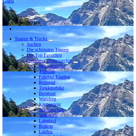
Login
Mitglied seit
Touren & Tracks
Suchen
Die schönsten Touren
Die Top Favoriten
Gesamtes Tourenarchiv
Mountainbike
Transalp
Fahrrad Touring
Rennrad
Trekkingbike
Bergtour
Wandern
Klettersteig
Schneeschuh
Skitouren
Langlauf
Rodeln
Laufen