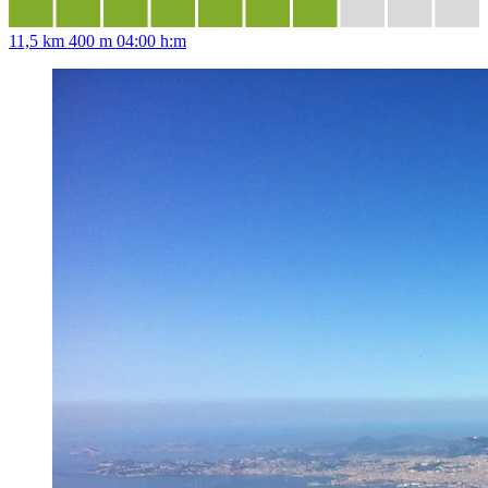
11,5 km
400 m
04:00 h:m