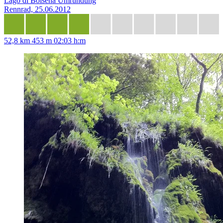
Lago di Bolsena Umrundung
Rennrad, 25.06.2012
52,8 km
453 m
02:03 h:m