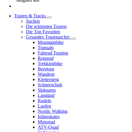
Mitglied seit
Touren & Tracks
Suchen
Die schönsten Touren
Die Top Favoriten
Gesamtes Tourenarchiv
Mountainbike
Transalp
Fahrrad Touring
Rennrad
Trekkingbike
Bergtour
Wandern
Klettersteig
Schneeschuh
Skitouren
Langlauf
Rodeln
Laufen
Nordic Walking
Inlineskates
Motorrad
ATV-Quad