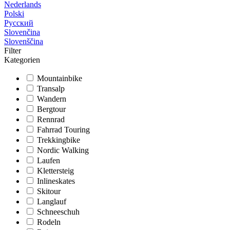
Nederlands
Polski
Русский
Slovenčina
Slovenščina
Filter
Kategorien
Mountainbike
Transalp
Wandern
Bergtour
Rennrad
Fahrrad Touring
Trekkingbike
Nordic Walking
Laufen
Klettersteig
Inlineskates
Skitour
Langlauf
Schneeschuh
Rodeln