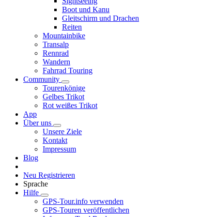
Sightseeing
Boot und Kanu
Gleitschirm und Drachen
Reiten
Mountainbike
Transalp
Rennrad
Wandern
Fahrrad Touring
Community
Tourenkönige
Gelbes Trikot
Rot weißes Trikot
App
Über uns
Unsere Ziele
Kontakt
Impressum
Blog
Neu Registrieren
Sprache
Hilfe
GPS-Tour.info verwenden
GPS-Touren veröffentlichen