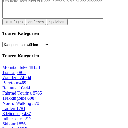
hinzufügen
entfernen
speichern
Touren Kategorien
Touren Kategorien
Mountainbike
48123
Transalp
865
Wandern
24994
Bergtour
4692
Rennrad
10444
Fahrrad Touring
8765
Trekkingbike
6084
Nordic Walking
370
Laufen
1781
Klettersteig
487
Inlineskates
213
Skitour
1856