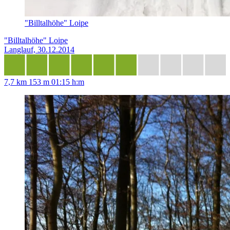
"Billtalhöhe" Loipe
"Billtalhöhe" Loipe
Langlauf, 30.12.2014
7,7 km
153 m
01:15 h:m