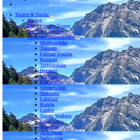
Touren & Tracks
Suchen
Die schönsten Touren
Die Top Favoriten
Gesamtes Tourenarchiv
Mountainbike
Transalp
Fahrrad Touring
Rennrad
Trekkingbike
Bergtour
Wandern
Klettersteig
Schneeschuh
Skitouren
Langlauf
Rodeln
Laufen
Nordic Walking
Inlineskates
Motorrad
ATV-Quad
Sightseeing