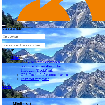
Ort auswählen
Sprache
Hilfe
GPS-Tour.info verwenden
GPS-Touren veröffentlichen
Infos zum TrackRank
GPS-Tour.info Account löschen
Passwort vergessen
Login
Mitglied seit