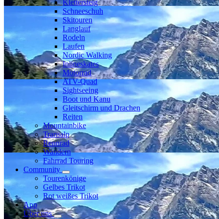
Klettersteig
Schneeschuh
Skitouren
Langlauf
Rodeln
Laufen
Nordic Walking
Inlineskates
Motorrad
ATV-Quad
Sightseeing
Boot und Kanu
Gleitschirm und Drachen
Reiten
Mountainbike
Transalp
Rennrad
Wandern
Fahrrad Touring
Community
Tourenkönige
Gelbes Trikot
Rot weißes Trikot
App
Über uns