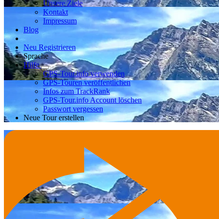
Unsere Ziele
Kontakt
Impressum
Blog
Neu Registrieren
Sprache
Hilfe
GPS-Tour.info verwenden
GPS-Touren veröffentlichen
Infos zum TrackRank
GPS-Tour.info Account löschen
Passwort vergessen
Neue Tour erstellen