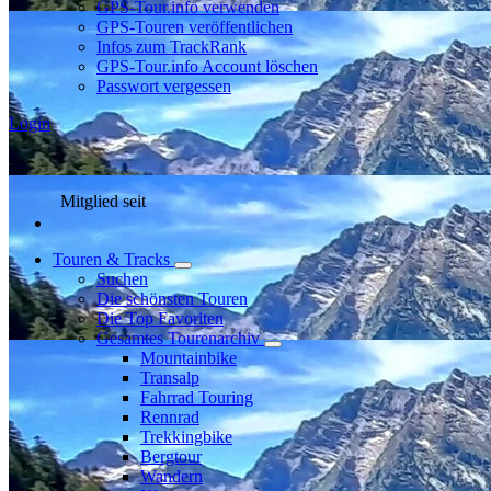
GPS-Tour.info verwenden
GPS-Touren veröffentlichen
Infos zum TrackRank
GPS-Tour.info Account löschen
Passwort vergessen
Login
Mitglied seit
Touren & Tracks
Suchen
Die schönsten Touren
Die Top Favoriten
Gesamtes Tourenarchiv
Mountainbike
Transalp
Fahrrad Touring
Rennrad
Trekkingbike
Bergtour
Wandern