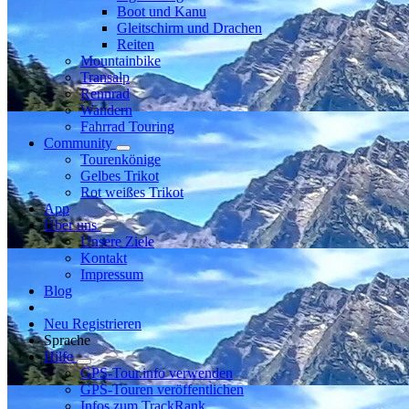
Boot und Kanu
Gleitschirm und Drachen
Reiten
Mountainbike
Transalp
Rennrad
Wandern
Fahrrad Touring
Community
Tourenkönige
Gelbes Trikot
Rot weißes Trikot
App
Über uns
Unsere Ziele
Kontakt
Impressum
Blog
Neu Registrieren
Sprache
Hilfe
GPS-Tour.info verwenden
GPS-Touren veröffentlichen
Infos zum TrackRank