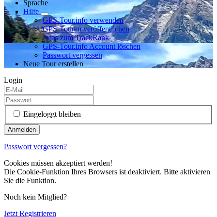
Sprache
Hilfe
GPS-Tour.info verwenden
GPS-Touren veröffentlichen
Infos zum TrackRank
GPS-Tour.info Account löschen
Passwort vergessen
Neue Tour erstellen
Login
Eingeloggt bleiben
Passwort vergessen?
Cookies müssen akzeptiert werden!
Die Cookie-Funktion Ihres Browsers ist deaktiviert. Bitte aktivieren
Sie die Funktion.
Noch kein Mitglied?
Jetzt Registrieren