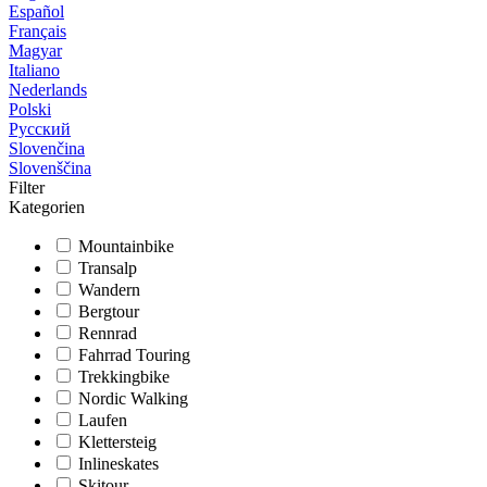
Español
Français
Magyar
Italiano
Nederlands
Polski
Русский
Slovenčina
Slovenščina
Filter
Kategorien
Mountainbike
Transalp
Wandern
Bergtour
Rennrad
Fahrrad Touring
Trekkingbike
Nordic Walking
Laufen
Klettersteig
Inlineskates
Skitour