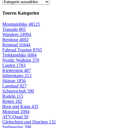
Touren Kategorien
Mountainbike
48125
Transalp
865
Wandern
24994
Bergtour
4692
Rennrad
10444
Fahrrad Touring
8765
Trekkingbike
6084
Nordic Walking
370
Laufen
1783
Klettersteig
487
Inlineskates
213
Skitour
1856
Langlauf
827
Schneeschuh
590
Rodeln
115
Reiten
182
Boot und Kanu
435
Motorrad
1094
ATV-Quad
59
Gleitschirm und Drachen
132
Sightseeing
398