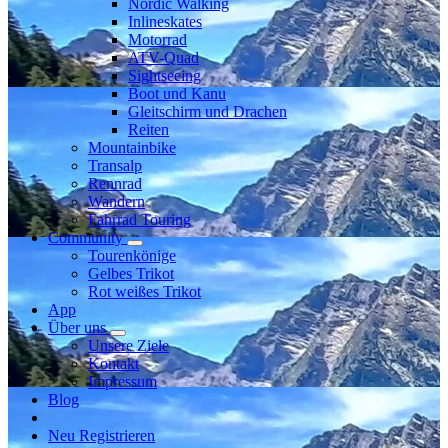
Nordic Walking
Inlineskates
Motorrad
ATV-Quad
Sightseeing
Boot und Kanu
Gleitschirm und Drachen
Reiten
Mountainbike
Transalp
Rennrad
Wandern
Fahrrad Touring
Community
Tourenkönige
Gelbes Trikot
Rot weißes Trikot
App
Über uns
Unsere Ziele
Kontakt
Impressum
Blog
Neu Registrieren