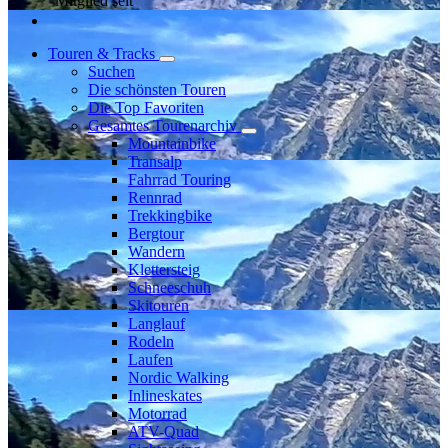
Mitglied seit
Touren & Tracks
Suchen
Die schönsten Touren
Die Top Favoriten
Gesamtes Tourenarchiv
Mountainbike
Transalp
Fahrrad Touring
Rennrad
Trekkingbike
Bergtour
Wandern
Klettersteig
Schneeschuh
Skitouren
Langlauf
Rodeln
Laufen
Nordic Walking
Inlineskates
Motorrad
ATV-Quad