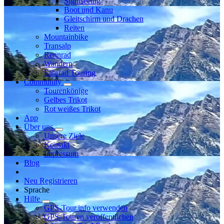
Sightseeing
Boot und Kanu
Gleitschirm und Drachen
Reiten
Mountainbike
Transalp
Rennrad
Wandern
Fahrrad Touring
Community
Tourenkönige
Gelbes Trikot
Rot weißes Trikot
App
Über uns
Unsere Ziele
Kontakt
Impressum
Blog
Neu Registrieren
Sprache
Hilfe
GPS-Tour.info verwenden
GPS-Touren veröffentlichen