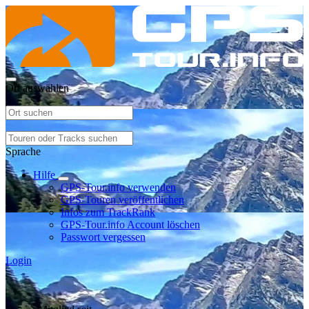
Ort auswählen
Sprache
Hilfe
GPS-Tour.info verwenden
GPS-Touren veröffentlichen
Infos zum TrackRank
GPS-Tour.info Account löschen
Passwort vergessen
Login