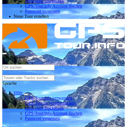
Infos zum TrackRank
GPS-Tour.info Account löschen
Passwort vergessen
Neue Tour erstellen
Ort auswählen
Sprache
Hilfe
GPS-Tour.info verwenden
GPS-Touren veröffentlichen
Infos zum TrackRank
GPS-Tour.info Account löschen
Passwort vergessen