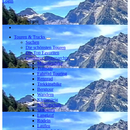
Login
Mitglied seit
Touren & Tracks
Suchen
Die schönsten Touren
Die Top Favoriten
Gesamtes Tourenarchiv
Mountainbike
Transalp
Fahrrad Touring
Rennrad
Trekkingbike
Bergtour
Wandern
Klettersteig
Schneeschuh
Skitouren
Langlauf
Rodeln
Laufen