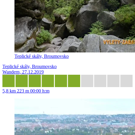
Teplické skály, Broumovsko
Teplické skály, Broumovsko
Wandern, 27.12.2019
5,8 km
223 m
00:00 h:m