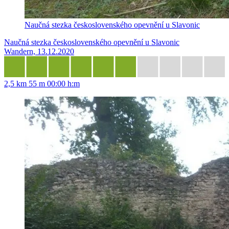
Naučná stezka československého opevnění u Slavonic
Naučná stezka československého opevnění u Slavonic
Wandern, 13.12.2020
2,5 km
55 m
00:00 h:m