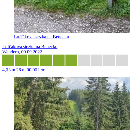
Lufťákova stezka na Benecku
Lufťákova stezka na Benecku
Wandern, 09.09.2022
4,0 km
26 m
00:00 h:m