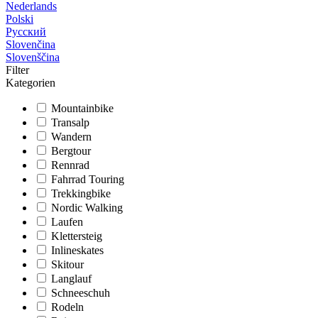
Nederlands
Polski
Русский
Slovenčina
Slovenščina
Filter
Kategorien
Mountainbike
Transalp
Wandern
Bergtour
Rennrad
Fahrrad Touring
Trekkingbike
Nordic Walking
Laufen
Klettersteig
Inlineskates
Skitour
Langlauf
Schneeschuh
Rodeln