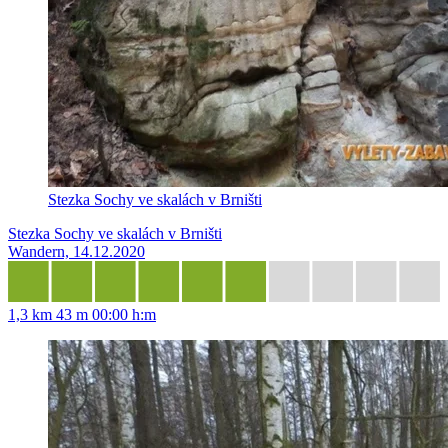
Stezka Sochy ve skalách v Brništi
Stezka Sochy ve skalách v Brništi
Wandern, 14.12.2020
1,3 km
43 m
00:00 h:m