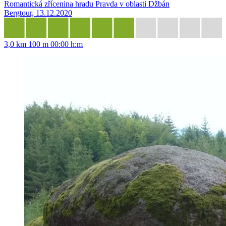
Romantická zřícenina hradu Pravda v oblasti Džbán
Bergtour, 13.12.2020
3,0 km
100 m
00:00 h:m