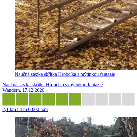
Naučná stezka skřítka Hrobčíka s mýtinkou fantazie
Naučná stezka skřítka Hrobčíka s mýtinkou fantazie
Wandern, 17.12.2020
2,1 km
54 m
00:00 h:m