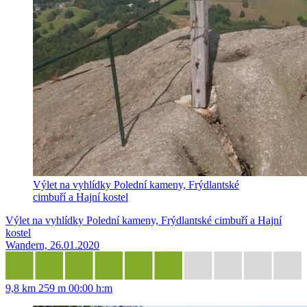
Výlet na vyhlídky Polední kameny, Frýdlantské
cimbuří a Hajní kostel
Výlet na vyhlídky Polední kameny, Frýdlantské cimbuří a Hajní
kostel
Wandern, 26.01.2020
9,8 km
259 m
00:00 h:m