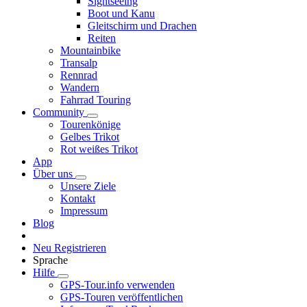
Sightseeing
Boot und Kanu
Gleitschirm und Drachen
Reiten
Mountainbike
Transalp
Rennrad
Wandern
Fahrrad Touring
Community
Tourenkönige
Gelbes Trikot
Rot weißes Trikot
App
Über uns
Unsere Ziele
Kontakt
Impressum
Blog
Neu Registrieren
Sprache
Hilfe
GPS-Tour.info verwenden
GPS-Touren veröffentlichen