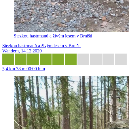
Stezkou hastrmanů a živým lesem v Brništi
Stezkou hastrmanů a živým lesem v Brništi
Wandern, 14.12.2020
5,4 km
38 m
00:00 h:m