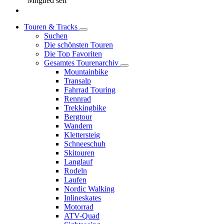
Mitglied seit
Touren & Tracks
Suchen
Die schönsten Touren
Die Top Favoriten
Gesamtes Tourenarchiv
Mountainbike
Transalp
Fahrrad Touring
Rennrad
Trekkingbike
Bergtour
Wandern
Klettersteig
Schneeschuh
Skitouren
Langlauf
Rodeln
Laufen
Nordic Walking
Inlineskates
Motorrad
ATV-Quad