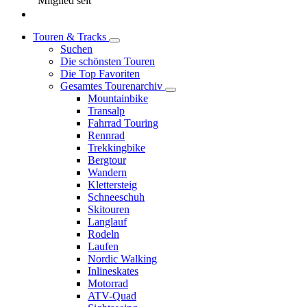
Mitglied seit
Touren & Tracks
Suchen
Die schönsten Touren
Die Top Favoriten
Gesamtes Tourenarchiv
Mountainbike
Transalp
Fahrrad Touring
Rennrad
Trekkingbike
Bergtour
Wandern
Klettersteig
Schneeschuh
Skitouren
Langlauf
Rodeln
Laufen
Nordic Walking
Inlineskates
Motorrad
ATV-Quad