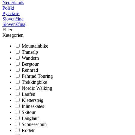
Nederlands
Polski
Русский
Slovenčina
Slovenščina
Filter
Kategorien
Mountainbike
Transalp
Wandern
Bergtour
Rennrad
Fahrrad Touring
Trekkingbike
Nordic Walking
Laufen
Klettersteig
Inlineskates
Skitour
Langlauf
Schneeschuh
Rodeln