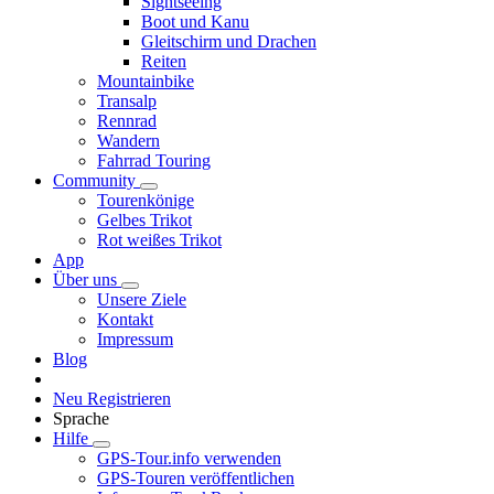
Sightseeing
Boot und Kanu
Gleitschirm und Drachen
Reiten
Mountainbike
Transalp
Rennrad
Wandern
Fahrrad Touring
Community
Tourenkönige
Gelbes Trikot
Rot weißes Trikot
App
Über uns
Unsere Ziele
Kontakt
Impressum
Blog
Neu Registrieren
Sprache
Hilfe
GPS-Tour.info verwenden
GPS-Touren veröffentlichen