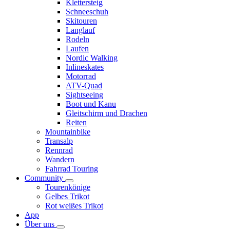
Klettersteig
Schneeschuh
Skitouren
Langlauf
Rodeln
Laufen
Nordic Walking
Inlineskates
Motorrad
ATV-Quad
Sightseeing
Boot und Kanu
Gleitschirm und Drachen
Reiten
Mountainbike
Transalp
Rennrad
Wandern
Fahrrad Touring
Community
Tourenkönige
Gelbes Trikot
Rot weißes Trikot
App
Über uns