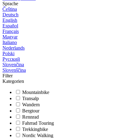
Sprache
Čeština
Deutsch
English
Español
Français
Magyar
Italiano
Nederlands
Polski
Русский
Slovenčina
Slovenščina
Filter
Kategorien
Mountainbike
Transalp
Wandern
Bergtour
Rennrad
Fahrrad Touring
Trekkingbike
Nordic Walking