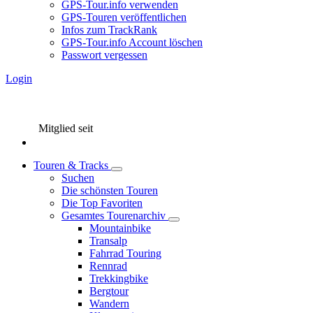
GPS-Tour.info verwenden
GPS-Touren veröffentlichen
Infos zum TrackRank
GPS-Tour.info Account löschen
Passwort vergessen
Login
Mitglied seit
Touren & Tracks
Suchen
Die schönsten Touren
Die Top Favoriten
Gesamtes Tourenarchiv
Mountainbike
Transalp
Fahrrad Touring
Rennrad
Trekkingbike
Bergtour
Wandern