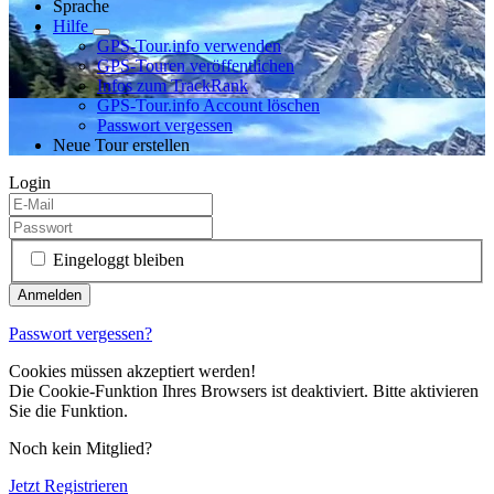
Sprache
Hilfe
GPS-Tour.info verwenden
GPS-Touren veröffentlichen
Infos zum TrackRank
GPS-Tour.info Account löschen
Passwort vergessen
Neue Tour erstellen
Login
Eingeloggt bleiben
Passwort vergessen?
Cookies müssen akzeptiert werden!
Die Cookie-Funktion Ihres Browsers ist deaktiviert. Bitte aktivieren
Sie die Funktion.
Noch kein Mitglied?
Jetzt Registrieren