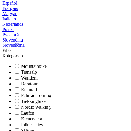
Español
Français
Magyar
Italiano
Nederlands
Polski
Русский
Slovenčina
Slovenščina
Filter
Kategorien
Mountainbike
Transalp
Wandern
Bergtour
Rennrad
Fahrrad Touring
Trekkingbike
Nordic Walking
Laufen
Klettersteig
Inlineskates
Skitour