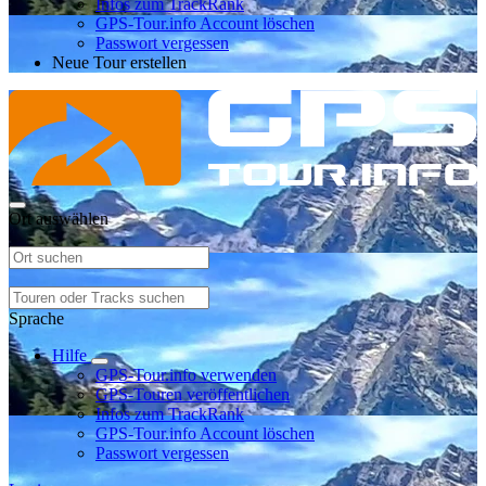
Infos zum TrackRank
GPS-Tour.info Account löschen
Passwort vergessen
Neue Tour erstellen
Ort auswählen
Sprache
Hilfe
GPS-Tour.info verwenden
GPS-Touren veröffentlichen
Infos zum TrackRank
GPS-Tour.info Account löschen
Passwort vergessen