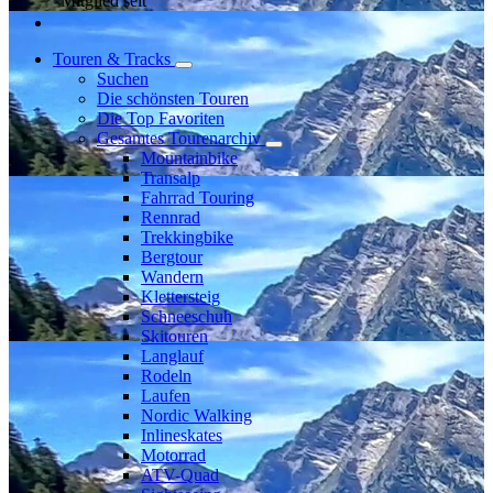
Mitglied seit
Touren & Tracks
Suchen
Die schönsten Touren
Die Top Favoriten
Gesamtes Tourenarchiv
Mountainbike
Transalp
Fahrrad Touring
Rennrad
Trekkingbike
Bergtour
Wandern
Klettersteig
Schneeschuh
Skitouren
Langlauf
Rodeln
Laufen
Nordic Walking
Inlineskates
Motorrad
ATV-Quad