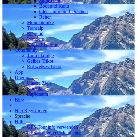
Sightseeing
Boot und Kanu
Gleitschirm und Drachen
Reiten
Mountainbike
Transalp
Rennrad
Wandern
Fahrrad Touring
Community
Tourenkönige
Gelbes Trikot
Rot weißes Trikot
App
Über uns
Unsere Ziele
Kontakt
Impressum
Blog
Neu Registrieren
Sprache
Hilfe
GPS-Tour.info verwenden
GPS-Touren veröffentlichen