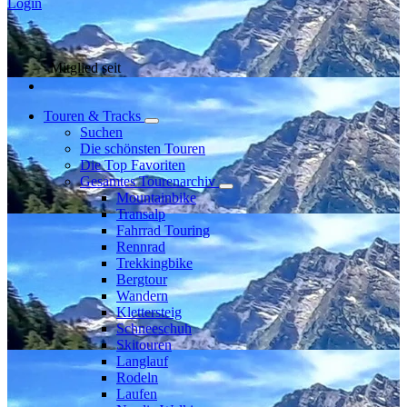
Login
Mitglied seit
Touren & Tracks
Suchen
Die schönsten Touren
Die Top Favoriten
Gesamtes Tourenarchiv
Mountainbike
Transalp
Fahrrad Touring
Rennrad
Trekkingbike
Bergtour
Wandern
Klettersteig
Schneeschuh
Skitouren
Langlauf
Rodeln
Laufen