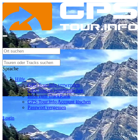
Ort auswählen
Sprache
Hilfe
GPS-Tour.info verwenden
GPS-Touren veröffentlichen
Infos zum TrackRank
GPS-Tour.info Account löschen
Passwort vergessen
Login