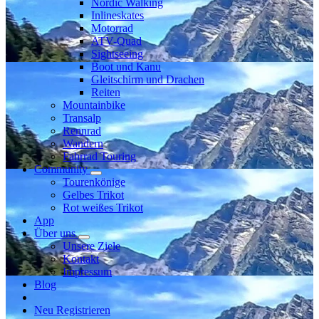
Nordic Walking
Inlineskates
Motorrad
ATV-Quad
Sightseeing
Boot und Kanu
Gleitschirm und Drachen
Reiten
Mountainbike
Transalp
Rennrad
Wandern
Fahrrad Touring
Community
Tourenkönige
Gelbes Trikot
Rot weißes Trikot
App
Über uns
Unsere Ziele
Kontakt
Impressum
Blog
Neu Registrieren