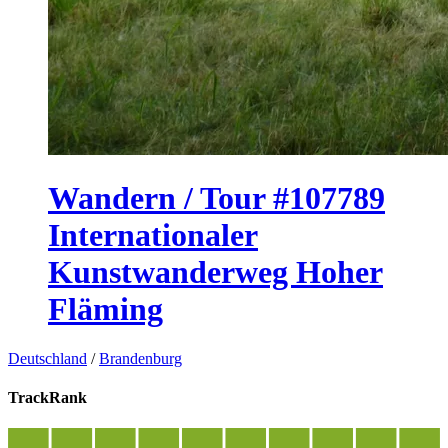
Wandern / Tour #107789
Internationaler
Kunstwanderweg Hoher
Fläming
Deutschland
/
Brandenburg
TrackRank