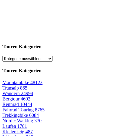
Touren Kategorien
Touren Kategorien
Mountainbike
48123
Transalp
865
Wandern
24994
Bergtour
4692
Rennrad
10444
Fahrrad Touring
8765
Trekkingbike
6084
Nordic Walking
370
Laufen
1781
Klettersteig
487