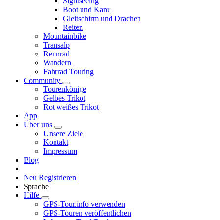
Sightseeing
Boot und Kanu
Gleitschirm und Drachen
Reiten
Mountainbike
Transalp
Rennrad
Wandern
Fahrrad Touring
Community
Tourenkönige
Gelbes Trikot
Rot weißes Trikot
App
Über uns
Unsere Ziele
Kontakt
Impressum
Blog
Neu Registrieren
Sprache
Hilfe
GPS-Tour.info verwenden
GPS-Touren veröffentlichen