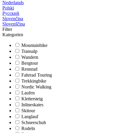
Nederlands
Polski
Русский
Slovenčina
Slovenščina
Filter
Kategorien
Mountainbike
Transalp
Wandern
Bergtour
Rennrad
Fahrrad Touring
Trekkingbike
Nordic Walking
Laufen
Klettersteig
Inlineskates
Skitour
Langlauf
Schneeschuh
Rodeln