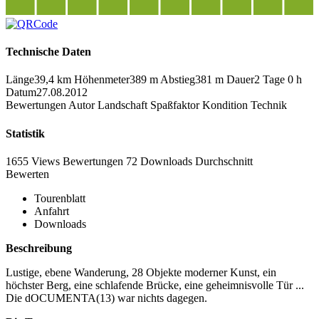
Technische Daten
Länge
39,4 km
Höhenmeter
389 m
Abstieg
381 m
Dauer
2 Tage 0 h
Datum
27.08.2012
Bewertungen
Autor
Landschaft
Spaßfaktor
Kondition
Technik
Statistik
1655 Views
Bewertungen
72 Downloads
Durchschnitt
Bewerten
Tourenblatt
Anfahrt
Downloads
Beschreibung
Lustige, ebene Wanderung, 28 Objekte moderner Kunst, ein
höchster Berg, eine schlafende Brücke, eine geheimnisvolle Tür ...
Die dOCUMENTA(13) war nichts dagegen.