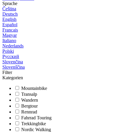
Sprache
Čeština
Deutsch
English
Español
Français
Magyar
Italiano
Nederlands
Polski
Русский
Slovenčina
Slovenščina
Filter
Kategorien
Mountainbike
Transalp
Wandern
Bergtour
Rennrad
Fahrrad Touring
Trekkingbike
Nordic Walking