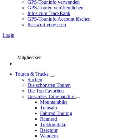
GPS-Tour.info verwenden
GPS-Touren veröffentlichen
Infos zum TrackRank
GPS-Tour.info Account löschen
Passwort vergessen
Login
Mitglied seit
Touren & Tracks
Suchen
Die schönsten Touren
Die Top Favoriten
Gesamtes Tourenarchiv
Mountainbike
Transalp
Fahrrad Touring
Rennrad
Trekkingbike
Bergtour
Wandern