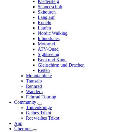
Klettersteig
Schneeschuh
Skitouren
Langlauf
Rodeln
Laufen
Nordic Walking
Inlineskates
Motorrad
ATV-Quad
Sightseeing
Boot und Kanu
Gleitschirm und Drachen
Reiten
Mountainbike
Transalp
Rennrad
Wandern
Fahrrad Touring
Community
Tourenkönige
Gelbes Trikot
Rot weißes Trikot
App
Über uns