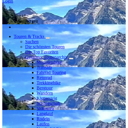
Login
Mitglied seit
Touren & Tracks
Suchen
Die schönsten Touren
Die Top Favoriten
Gesamtes Tourenarchiv
Mountainbike
Transalp
Fahrrad Touring
Rennrad
Trekkingbike
Bergtour
Wandern
Klettersteig
Schneeschuh
Skitouren
Langlauf
Rodeln
Laufen