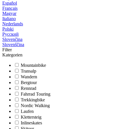
Español
Français
Magyar
Italiano
Nederlands
Polski
Русский
Slovenčina
Slovenščina
Filter
Kategorien
Mountainbike
Transalp
Wandern
Bergtour
Rennrad
Fahrrad Touring
Trekkingbike
Nordic Walking
Laufen
Klettersteig
Inlineskates
Skitour