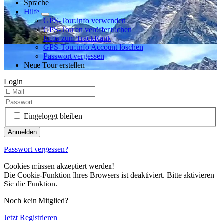
Sprache
Hilfe
GPS-Tour.info verwenden
GPS-Touren veröffentlichen
Infos zum TrackRank
GPS-Tour.info Account löschen
Passwort vergessen
Neue Tour erstellen
Login
Eingeloggt bleiben
Passwort vergessen?
Cookies müssen akzeptiert werden!
Die Cookie-Funktion Ihres Browsers ist deaktiviert. Bitte aktivieren
Sie die Funktion.
Noch kein Mitglied?
Jetzt Registrieren