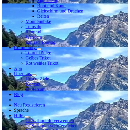
Sightseeing
Boot und Kanu
Gleitschirm und Drachen
Reiten
Mountainbike
Transalp
Rennrad
Wandern
Fahrrad Touring
Community
Tourenkönige
Gelbes Trikot
Rot weißes Trikot
App
Über uns
Unsere Ziele
Kontakt
Impressum
Blog
Neu Registrieren
Sprache
Hilfe
GPS-Tour.info verwenden
GPS-Touren veröffentlichen