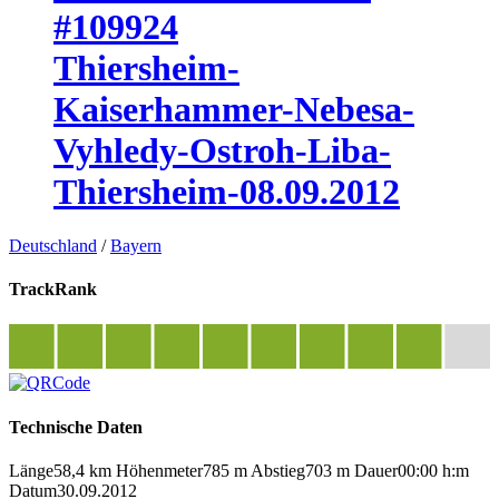
#109924
Thiersheim-
Kaiserhammer-Nebesa-
Vyhledy-Ostroh-Liba-
Thiersheim-08.09.2012
Deutschland
/
Bayern
TrackRank
Technische Daten
Länge
58,4 km
Höhenmeter
785 m
Abstieg
703 m
Dauer
00:00 h:m
Datum
30.09.2012