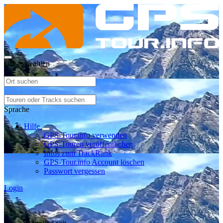
Ort auswählen
Sprache
Hilfe
GPS-Tour.info verwenden
GPS-Touren veröffentlichen
Infos zum TrackRank
GPS-Tour.info Account löschen
Passwort vergessen
Login