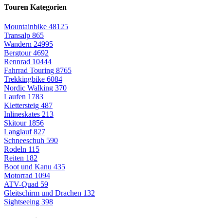
Touren Kategorien
Mountainbike
48125
Transalp
865
Wandern
24995
Bergtour
4692
Rennrad
10444
Fahrrad Touring
8765
Trekkingbike
6084
Nordic Walking
370
Laufen
1783
Klettersteig
487
Inlineskates
213
Skitour
1856
Langlauf
827
Schneeschuh
590
Rodeln
115
Reiten
182
Boot und Kanu
435
Motorrad
1094
ATV-Quad
59
Gleitschirm und Drachen
132
Sightseeing
398