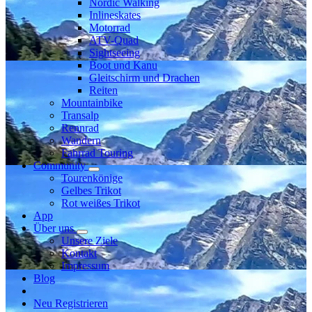
Nordic Walking
Inlineskates
Motorrad
ATV-Quad
Sightseeing
Boot und Kanu
Gleitschirm und Drachen
Reiten
Mountainbike
Transalp
Rennrad
Wandern
Fahrrad Touring
Community
Tourenkönige
Gelbes Trikot
Rot weißes Trikot
App
Über uns
Unsere Ziele
Kontakt
Impressum
Blog
Neu Registrieren