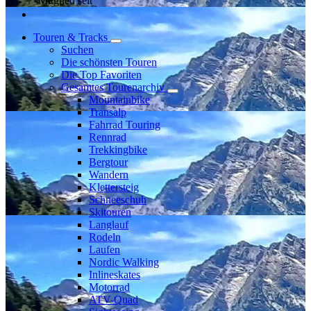
Mitglied seit
Touren & Tracks
Suchen
Die schönsten Touren
Die Top Favoriten
Gesamtes Tourenarchiv
Mountainbike
Transalp
Fahrrad Touring
Rennrad
Trekkingbike
Bergtour
Wandern
Klettersteig
Schneeschuh
Skitouren
Langlauf
Rodeln
Laufen
Nordic Walking
Inlineskates
Motorrad
ATV-Quad