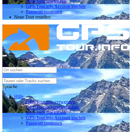
Infos zum TrackRank
GPS-Tour.info Account löschen
Passwort vergessen
Neue Tour erstellen
Ort auswählen
Sprache
Hilfe
GPS-Tour.info verwenden
GPS-Touren veröffentlichen
Infos zum TrackRank
GPS-Tour.info Account löschen
Passwort vergessen