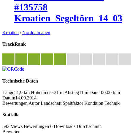
#135758
Kroatien_Segeltörn_14_03
Kroatien
/
Norddalmatien
TrackRank
Technische Daten
Länge
51,9 km
Höhenmeter
21 m
Abstieg
11 m
Dauer
00:00 h:m
Datum
14.09.2014
Bewertungen
Autor
Landschaft
Spaßfaktor
Kondition
Technik
Statistik
592 Views
Bewertungen
6 Downloads
Durchschnitt
Bewerten