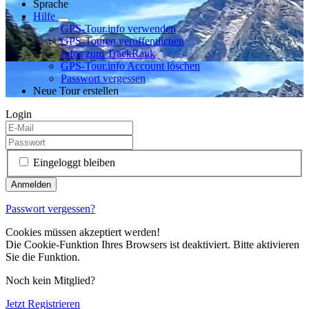
Sprache
Hilfe
GPS-Tour.info verwenden
GPS-Touren veröffentlichen
Infos zum TrackRank
GPS-Tour.info Account löschen
Passwort vergessen
Neue Tour erstellen
Login
Eingeloggt bleiben
Passwort vergessen?
Cookies müssen akzeptiert werden!
Die Cookie-Funktion Ihres Browsers ist deaktiviert. Bitte aktivieren
Sie die Funktion.
Noch kein Mitglied?
Jetzt Registrieren