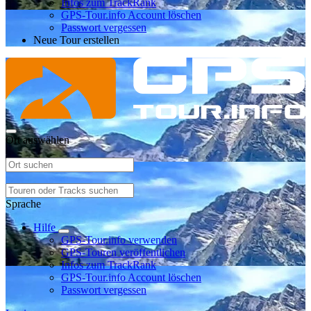
Infos zum TrackRank
GPS-Tour.info Account löschen
Passwort vergessen
Neue Tour erstellen
Ort auswählen
Sprache
Hilfe
GPS-Tour.info verwenden
GPS-Touren veröffentlichen
Infos zum TrackRank
GPS-Tour.info Account löschen
Passwort vergessen