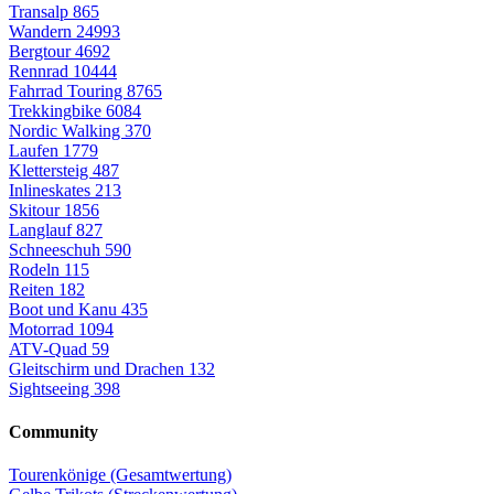
Transalp
865
Wandern
24993
Bergtour
4692
Rennrad
10444
Fahrrad Touring
8765
Trekkingbike
6084
Nordic Walking
370
Laufen
1779
Klettersteig
487
Inlineskates
213
Skitour
1856
Langlauf
827
Schneeschuh
590
Rodeln
115
Reiten
182
Boot und Kanu
435
Motorrad
1094
ATV-Quad
59
Gleitschirm und Drachen
132
Sightseeing
398
Community
Tourenkönige (Gesamtwertung)