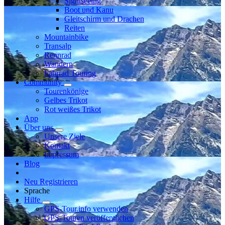
Sightseeing
Boot und Kanu
Gleitschirm und Drachen
Reiten
Mountainbike
Transalp
Rennrad
Wandern
Fahrrad Touring
Community
Tourenkönige
Gelbes Trikot
Rot weißes Trikot
App
Über uns
Unsere Ziele
Kontakt
Impressum
Blog
Neu Registrieren
Sprache
Hilfe
GPS-Tour.info verwenden
GPS-Touren veröffentlichen