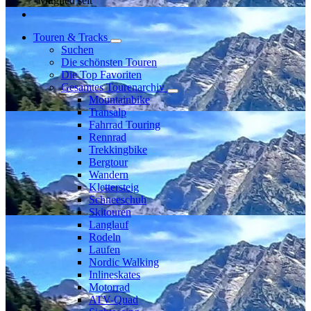
Mitglied seit
Touren & Tracks
Suchen
Die schönsten Touren
Die Top Favoriten
Gesamtes Tourenarchiv
Mountainbike
Transalp
Fahrrad Touring
Rennrad
Trekkingbike
Bergtour
Wandern
Klettersteig
Schneeschuh
Skitouren
Langlauf
Rodeln
Laufen
Nordic Walking
Inlineskates
Motorrad
ATV-Quad