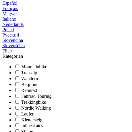
Español
Français
Magyar
Italiano
Nederlands
Polski
Русский
Slovenčina
Slovenščina
Filter
Kategorien
Mountainbike
Transalp
Wandern
Bergtour
Rennrad
Fahrrad Touring
Trekkingbike
Nordic Walking
Laufen
Klettersteig
Inlineskates
Skitour