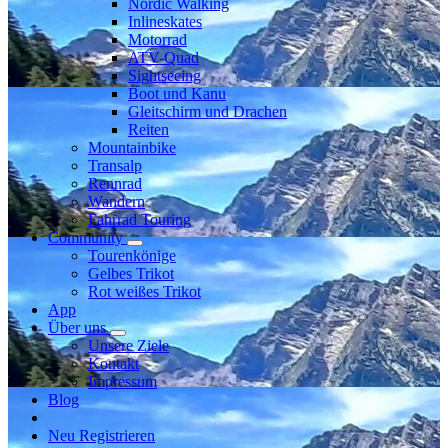
Nordic Walking
Inlineskates
Motorrad
ATV-Quad
Sightseeing
Boot und Kanu
Gleitschirm und Drachen
Reiten
Mountainbike
Transalp
Rennrad
Wandern
Fahrrad Touring
Community
Tourenkönige
Gelbes Trikot
Rot weißes Trikot
App
Über uns
Unsere Ziele
Kontakt
Impressum
Blog
Neu Registrieren