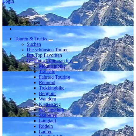
Login
Mitglied seit
Touren & Tracks
Suchen
Die schönsten Touren
Die Top Favoriten
Gesamtes Tourenarchiv
Mountainbike
Transalp
Fahrrad Touring
Rennrad
Trekkingbike
Bergtour
Wandern
Klettersteig
Schneeschuh
Skitouren
Langlauf
Rodeln
Laufen