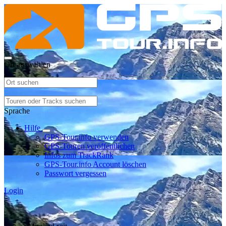
Ort auswählen
Sprache
Hilfe
GPS-Tour.info verwenden
GPS-Touren veröffentlichen
Infos zum TrackRank
GPS-Tour.info Account löschen
Passwort vergessen
Login