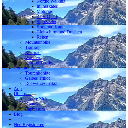
Nordic Walking
Inlineskates
Motorrad
ATV-Quad
Sightseeing
Boot und Kanu
Gleitschirm und Drachen
Reiten
Mountainbike
Transalp
Rennrad
Wandern
Fahrrad Touring
Community
Tourenkönige
Gelbes Trikot
Rot weißes Trikot
App
Über uns
Unsere Ziele
Kontakt
Impressum
Blog
Neu Registrieren