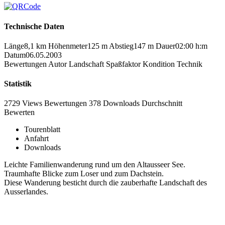
Technische Daten
Länge
8,1 km
Höhenmeter
125 m
Abstieg
147 m
Dauer
02:00 h:m
Datum
06.05.2003
Bewertungen
Autor
Landschaft
Spaßfaktor
Kondition
Technik
Statistik
2729 Views
Bewertungen
378 Downloads
Durchschnitt
Bewerten
Tourenblatt
Anfahrt
Downloads
Leichte Familienwanderung rund um den Altausseer See.
Traumhafte Blicke zum Loser und zum Dachstein.
Diese Wanderung besticht durch die zauberhafte Landschaft des
Ausserlandes.