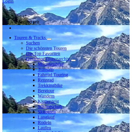
Login
Mitglied seit
Touren & Tracks
Suchen
Die schönsten Touren
Die Top Favoriten
Gesamtes Tourenarchiv
Mountainbike
Transalp
Fahrrad Touring
Rennrad
Trekkingbike
Bergtour
Wandern
Klettersteig
Schneeschuh
Skitouren
Langlauf
Rodeln
Laufen