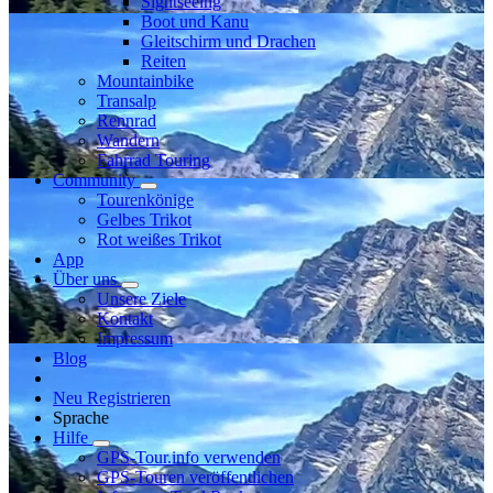
Sightseeing
Boot und Kanu
Gleitschirm und Drachen
Reiten
Mountainbike
Transalp
Rennrad
Wandern
Fahrrad Touring
Community
Tourenkönige
Gelbes Trikot
Rot weißes Trikot
App
Über uns
Unsere Ziele
Kontakt
Impressum
Blog
Neu Registrieren
Sprache
Hilfe
GPS-Tour.info verwenden
GPS-Touren veröffentlichen