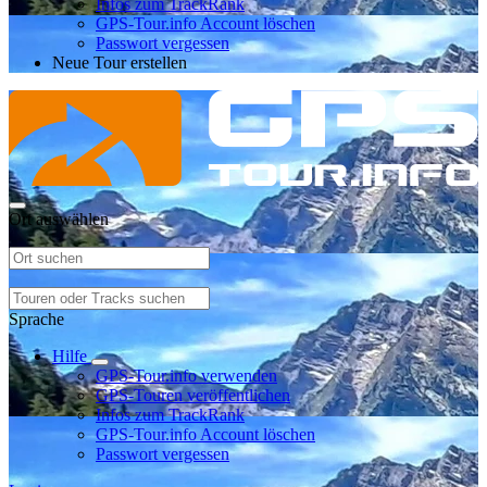
Infos zum TrackRank
GPS-Tour.info Account löschen
Passwort vergessen
Neue Tour erstellen
Ort auswählen
Sprache
Hilfe
GPS-Tour.info verwenden
GPS-Touren veröffentlichen
Infos zum TrackRank
GPS-Tour.info Account löschen
Passwort vergessen