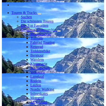
Mitglied seit
Touren & Tracks
Suchen
Die schönsten Touren
Die Top Favoriten
Gesamtes Tourenarchiv
Mountainbike
Transalp
Fahrrad Touring
Rennrad
Trekkingbike
Bergtour
Wandern
Klettersteig
Schneeschuh
Skitouren
Langlauf
Rodeln
Laufen
Nordic Walking
Inlineskates
Motorrad
ATV-Quad