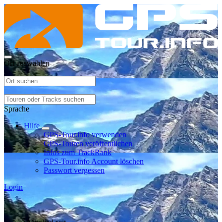
Ort auswählen
Sprache
Hilfe
GPS-Tour.info verwenden
GPS-Touren veröffentlichen
Infos zum TrackRank
GPS-Tour.info Account löschen
Passwort vergessen
Login