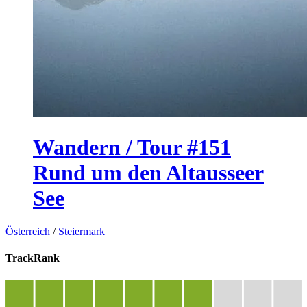
Wandern / Tour #151
Rund um den Altausseer
See
Österreich
/
Steiermark
TrackRank