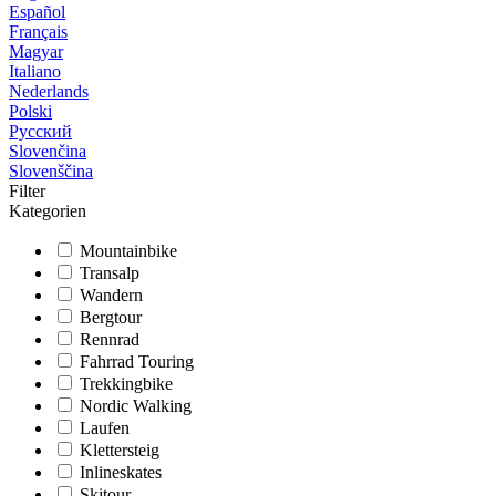
Español
Français
Magyar
Italiano
Nederlands
Polski
Русский
Slovenčina
Slovenščina
Filter
Kategorien
Mountainbike
Transalp
Wandern
Bergtour
Rennrad
Fahrrad Touring
Trekkingbike
Nordic Walking
Laufen
Klettersteig
Inlineskates
Skitour