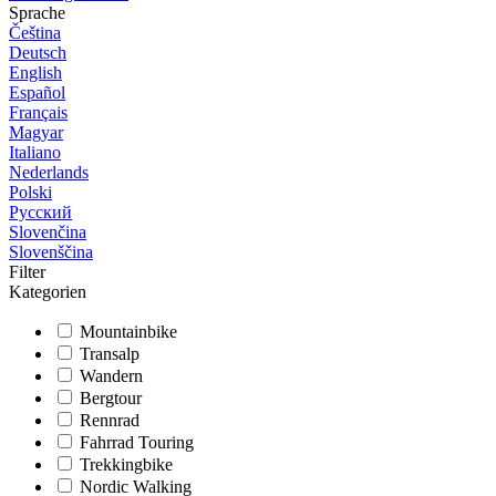
Sprache
Čeština
Deutsch
English
Español
Français
Magyar
Italiano
Nederlands
Polski
Русский
Slovenčina
Slovenščina
Filter
Kategorien
Mountainbike
Transalp
Wandern
Bergtour
Rennrad
Fahrrad Touring
Trekkingbike
Nordic Walking