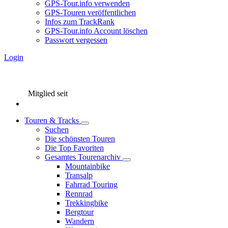
GPS-Tour.info verwenden
GPS-Touren veröffentlichen
Infos zum TrackRank
GPS-Tour.info Account löschen
Passwort vergessen
Login
Mitglied seit
Touren & Tracks
Suchen
Die schönsten Touren
Die Top Favoriten
Gesamtes Tourenarchiv
Mountainbike
Transalp
Fahrrad Touring
Rennrad
Trekkingbike
Bergtour
Wandern