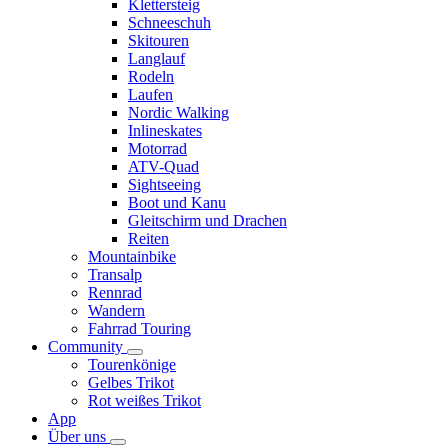
Klettersteig
Schneeschuh
Skitouren
Langlauf
Rodeln
Laufen
Nordic Walking
Inlineskates
Motorrad
ATV-Quad
Sightseeing
Boot und Kanu
Gleitschirm und Drachen
Reiten
Mountainbike
Transalp
Rennrad
Wandern
Fahrrad Touring
Community
Tourenkönige
Gelbes Trikot
Rot weißes Trikot
App
Über uns