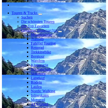
Mitglied seit
Touren & Tracks
Suchen
Die schönsten Touren
Die Top Favoriten
Gesamtes Tourenarchiv
Mountainbike
Transalp
Fahrrad Touring
Rennrad
Trekkingbike
Bergtour
Wandern
Klettersteig
Schneeschuh
Skitouren
Langlauf
Rodeln
Laufen
Nordic Walking
Inlineskates
Motorrad
ATV-Quad