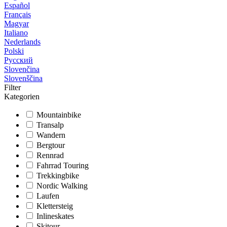
Español
Français
Magyar
Italiano
Nederlands
Polski
Русский
Slovenčina
Slovenščina
Filter
Kategorien
Mountainbike
Transalp
Wandern
Bergtour
Rennrad
Fahrrad Touring
Trekkingbike
Nordic Walking
Laufen
Klettersteig
Inlineskates
Skitour