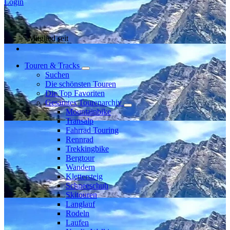
Login
Mitglied seit
Touren & Tracks
Suchen
Die schönsten Touren
Die Top Favoriten
Gesamtes Tourenarchiv
Mountainbike
Transalp
Fahrrad Touring
Rennrad
Trekkingbike
Bergtour
Wandern
Klettersteig
Schneeschuh
Skitouren
Langlauf
Rodeln
Laufen