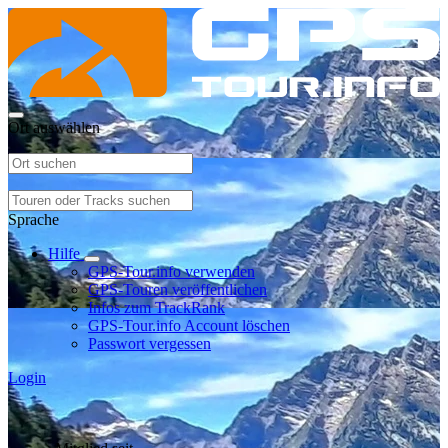
Ort auswählen
Sprache
Hilfe
GPS-Tour.info verwenden
GPS-Touren veröffentlichen
Infos zum TrackRank
GPS-Tour.info Account löschen
Passwort vergessen
Login