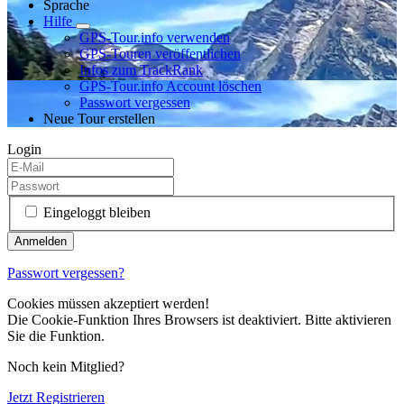
Sprache
Hilfe
GPS-Tour.info verwenden
GPS-Touren veröffentlichen
Infos zum TrackRank
GPS-Tour.info Account löschen
Passwort vergessen
Neue Tour erstellen
Login
Eingeloggt bleiben
Passwort vergessen?
Cookies müssen akzeptiert werden!
Die Cookie-Funktion Ihres Browsers ist deaktiviert. Bitte aktivieren
Sie die Funktion.
Noch kein Mitglied?
Jetzt Registrieren