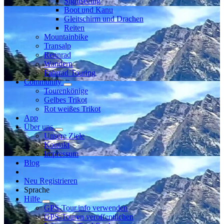
Sightseeing
Boot und Kanu
Gleitschirm und Drachen
Reiten
Mountainbike
Transalp
Rennrad
Wandern
Fahrrad Touring
Community
Tourenkönige
Gelbes Trikot
Rot weißes Trikot
App
Über uns
Unsere Ziele
Kontakt
Impressum
Blog
Neu Registrieren
Sprache
Hilfe
GPS-Tour.info verwenden
GPS-Touren veröffentlichen