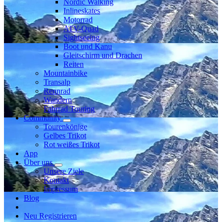
Nordic Walking
Inlineskates
Motorrad
ATV-Quad
Sightseeing
Boot und Kanu
Gleitschirm und Drachen
Reiten
Mountainbike
Transalp
Rennrad
Wandern
Fahrrad Touring
Community
Tourenkönige
Gelbes Trikot
Rot weißes Trikot
App
Über uns
Unsere Ziele
Kontakt
Impressum
Blog
Neu Registrieren