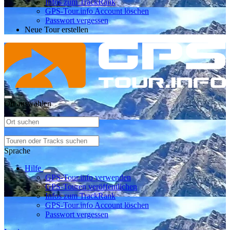
Infos zum TrackRank
GPS-Tour.info Account löschen
Passwort vergessen
Neue Tour erstellen
Ort auswählen
Sprache
Hilfe
GPS-Tour.info verwenden
GPS-Touren veröffentlichen
Infos zum TrackRank
GPS-Tour.info Account löschen
Passwort vergessen