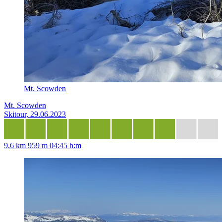
Mt. Scowden
Mt. Scowden
Skitour, 29.06.2023
9,6 km
959 m
04:45 h:m