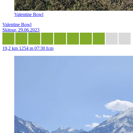
Valentine Bowl
Valentine Bowl
Skitour, 29.06.2023
19,2 km
1254 m
07:30 h:m