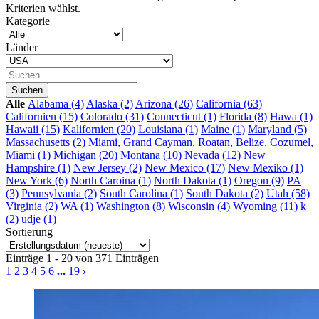
Kriterien wählst.
Kategorie
Länder
Alle
Alabama (4)
Alaska (2)
Arizona (26)
California (63)
Californien (15)
Colorado (31)
Connecticut (1)
Florida (8)
Hawa (1)
Hawaii (15)
Kalifornien (20)
Louisiana (1)
Maine (1)
Maryland (5)
Massachusetts (2)
Miami, Grand Cayman, Roatan, Belize, Cozumel,
Miami (1)
Michigan (20)
Montana (10)
Nevada (12)
New
Hampshire (1)
New Jersey (2)
New Mexico (17)
New Mexiko (1)
New York (6)
North Caroina (1)
North Dakota (1)
Oregon (9)
PA
(3)
Pennsylvania (2)
South Carolina (1)
South Dakota (2)
Utah (58)
Virginia (2)
WA (1)
Washington (8)
Wisconsin (4)
Wyoming (11)
k
(2)
udje (1)
Sortierung
Einträge 1 - 20 von 371 Einträgen
1
2
3
4
5
6
...
19
›