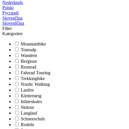
Nederlands
Polski
Русский
Slovenčina
Slovenščina
Filter
Kategorien
Mountainbike
Transalp
Wandern
Bergtour
Rennrad
Fahrrad Touring
Trekkingbike
Nordic Walking
Laufen
Klettersteig
Inlineskates
Skitour
Langlauf
Schneeschuh
Rodeln