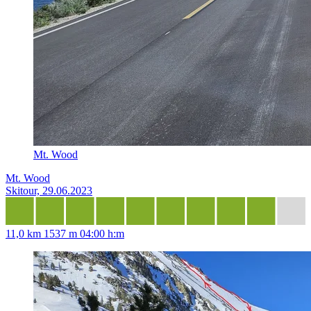
Mt. Wood
Mt. Wood
Skitour, 29.06.2023
11,0 km
1537 m
04:00 h:m