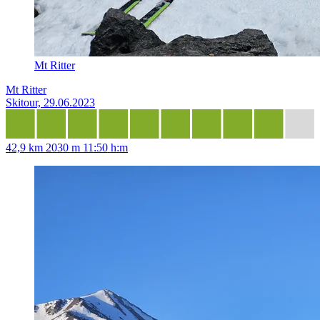
Mt Ritter
Mt Ritter
Skitour, 29.06.2023
42,9 km
2030 m
11:50 h:m