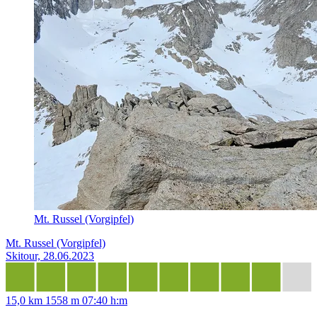
Mt. Russel (Vorgipfel)
Mt. Russel (Vorgipfel)
Skitour, 28.06.2023
15,0 km
1558 m
07:40 h:m