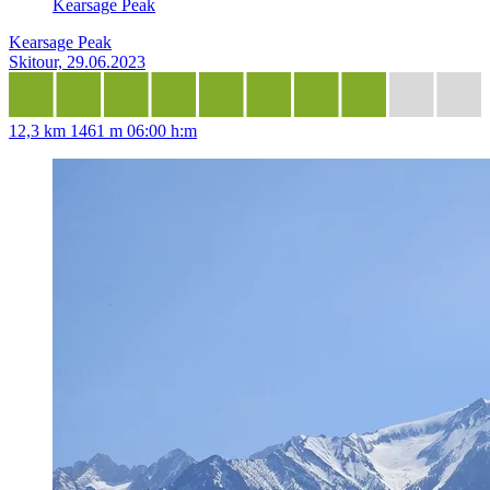
Kearsage Peak
Kearsage Peak
Skitour, 29.06.2023
12,3 km
1461 m
06:00 h:m