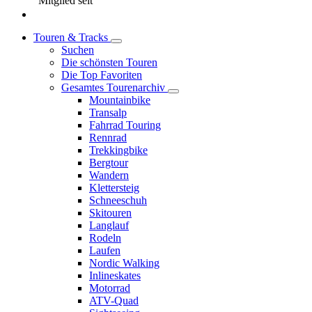
Mitglied seit
Touren & Tracks
Suchen
Die schönsten Touren
Die Top Favoriten
Gesamtes Tourenarchiv
Mountainbike
Transalp
Fahrrad Touring
Rennrad
Trekkingbike
Bergtour
Wandern
Klettersteig
Schneeschuh
Skitouren
Langlauf
Rodeln
Laufen
Nordic Walking
Inlineskates
Motorrad
ATV-Quad