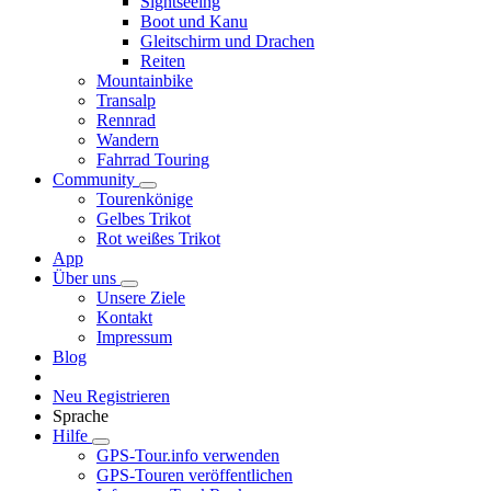
Sightseeing
Boot und Kanu
Gleitschirm und Drachen
Reiten
Mountainbike
Transalp
Rennrad
Wandern
Fahrrad Touring
Community
Tourenkönige
Gelbes Trikot
Rot weißes Trikot
App
Über uns
Unsere Ziele
Kontakt
Impressum
Blog
Neu Registrieren
Sprache
Hilfe
GPS-Tour.info verwenden
GPS-Touren veröffentlichen