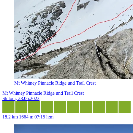
Mt Whitney Pinnacle Ridge und Trail Crest
Mt Whitney Pinnacle Ridge und Trail Crest
Skitour, 28.06.2023
18,2 km
1664 m
07:15 h:m