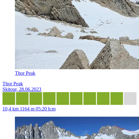
Thor Peak
Thor Peak
Skitour, 28.06.2023
10,4 km
1164 m
05:20 h:m