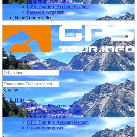
Infos zum TrackRank
GPS-Tour.info Account löschen
Passwort vergessen
Neue Tour erstellen
Ort auswählen
Sprache
Hilfe
GPS-Tour.info verwenden
GPS-Touren veröffentlichen
Infos zum TrackRank
GPS-Tour.info Account löschen
Passwort vergessen