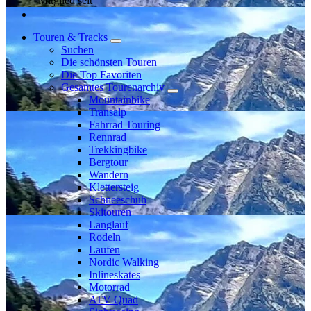
Mitglied seit
Touren & Tracks
Suchen
Die schönsten Touren
Die Top Favoriten
Gesamtes Tourenarchiv
Mountainbike
Transalp
Fahrrad Touring
Rennrad
Trekkingbike
Bergtour
Wandern
Klettersteig
Schneeschuh
Skitouren
Langlauf
Rodeln
Laufen
Nordic Walking
Inlineskates
Motorrad
ATV-Quad