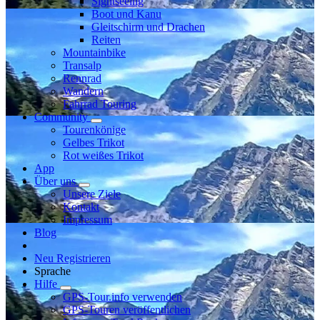
Sightseeing
Boot und Kanu
Gleitschirm und Drachen
Reiten
Mountainbike
Transalp
Rennrad
Wandern
Fahrrad Touring
Community
Tourenkönige
Gelbes Trikot
Rot weißes Trikot
App
Über uns
Unsere Ziele
Kontakt
Impressum
Blog
Neu Registrieren
Sprache
Hilfe
GPS-Tour.info verwenden
GPS-Touren veröffentlichen