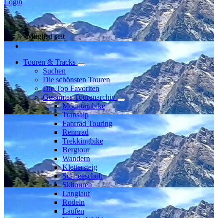
Login
Mitglied seit
Touren & Tracks
Suchen
Die schönsten Touren
Die Top Favoriten
Gesamtes Tourenarchiv
Mountainbike
Transalp
Fahrrad Touring
Rennrad
Trekkingbike
Bergtour
Wandern
Klettersteig
Schneeschuh
Skitouren
Langlauf
Rodeln
Laufen