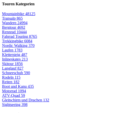
Touren Kategorien
Mountainbike
48125
Transalp
865
Wandern
24994
Bergtour
4692
Rennrad
10444
Fahrrad Touring
8765
Trekkingbike
6084
Nordic Walking
370
Laufen
1783
Klettersteig
487
Inlineskates
213
Skitour
1856
Langlauf
827
Schneeschuh
590
Rodeln
115
Reiten
182
Boot und Kanu
435
Motorrad
1094
ATV-Quad
59
Gleitschirm und Drachen
132
Sightseeing
398