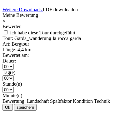
Weitere Downloads
PDF downloaden
Meine Bewertung
×
Bewerten
Ich habe diese Tour durchgeführt
Tour:
Garda_wanderung-la-rocca-garda
Art:
Bergtour
Länge:
4,4 km
Bewertet am:
Dauer:
Tag(e)
Stunde(n)
Minute(n)
Bewertung:
Landschaft
Spaßfaktor
Kondition
Technik
Ok
speichern