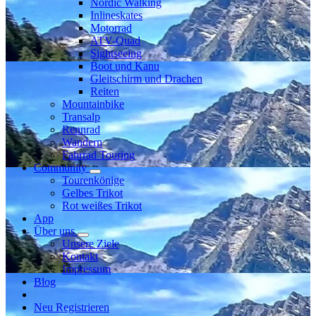
Nordic Walking
Inlineskates
Motorrad
ATV-Quad
Sightseeing
Boot und Kanu
Gleitschirm und Drachen
Reiten
Mountainbike
Transalp
Rennrad
Wandern
Fahrrad Touring
Community
Tourenkönige
Gelbes Trikot
Rot weißes Trikot
App
Über uns
Unsere Ziele
Kontakt
Impressum
Blog
Neu Registrieren