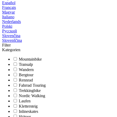
Español
Français
Magyar
Italiano
Nederlands
Polski
Русский
Slovenčina
Slovenščina
Filter
Kategorien
Mountainbike
Transalp
Wandern
Bergtour
Rennrad
Fahrrad Touring
Trekkingbike
Nordic Walking
Laufen
Klettersteig
Inlineskates
Skitour