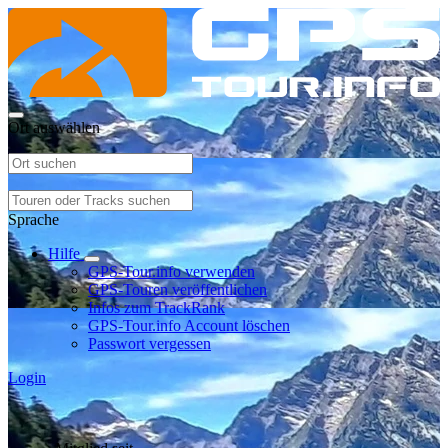
Ort auswählen
Sprache
Hilfe
GPS-Tour.info verwenden
GPS-Touren veröffentlichen
Infos zum TrackRank
GPS-Tour.info Account löschen
Passwort vergessen
Login