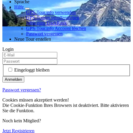
Sprache
Hilfe
GPS-Tour.info verwenden
GPS-Touren veröffentlichen
Infos zum TrackRank
GPS-Tour.info Account löschen
Passwort vergessen
Neue Tour erstellen
Login
Eingeloggt bleiben
Passwort vergessen?
Cookies müssen akzeptiert werden!
Die Cookie-Funktion Ihres Browsers ist deaktiviert. Bitte aktivieren
Sie die Funktion.
Noch kein Mitglied?
Jetzt Registrieren