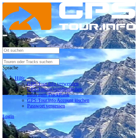
Ort auswählen
Sprache
Hilfe
GPS-Tour.info verwenden
GPS-Touren veröffentlichen
Infos zum TrackRank
GPS-Tour.info Account löschen
Passwort vergessen
Login