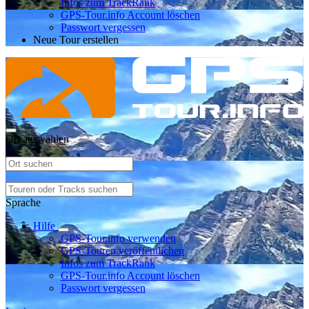
Infos zum TrackRank
GPS-Tour.info Account löschen
Passwort vergessen
Neue Tour erstellen
Ort auswählen
Sprache
Hilfe
GPS-Tour.info verwenden
GPS-Touren veröffentlichen
Infos zum TrackRank
GPS-Tour.info Account löschen
Passwort vergessen