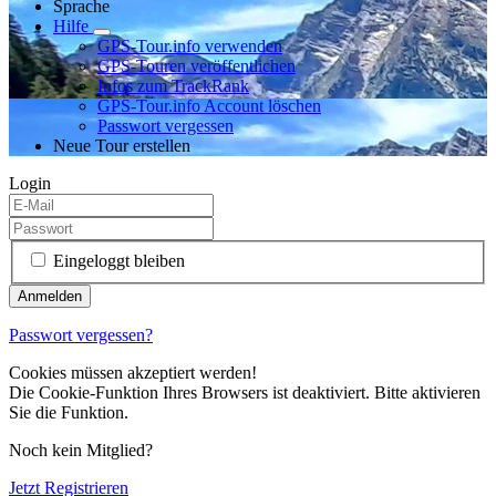
Sprache
Hilfe
GPS-Tour.info verwenden
GPS-Touren veröffentlichen
Infos zum TrackRank
GPS-Tour.info Account löschen
Passwort vergessen
Neue Tour erstellen
Login
Eingeloggt bleiben
Passwort vergessen?
Cookies müssen akzeptiert werden!
Die Cookie-Funktion Ihres Browsers ist deaktiviert. Bitte aktivieren
Sie die Funktion.
Noch kein Mitglied?
Jetzt Registrieren