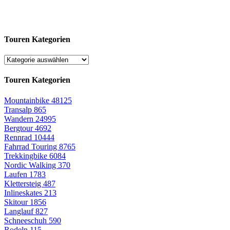
Touren Kategorien
Touren Kategorien
Mountainbike
48125
Transalp
865
Wandern
24995
Bergtour
4692
Rennrad
10444
Fahrrad Touring
8765
Trekkingbike
6084
Nordic Walking
370
Laufen
1783
Klettersteig
487
Inlineskates
213
Skitour
1856
Langlauf
827
Schneeschuh
590
Rodeln
115