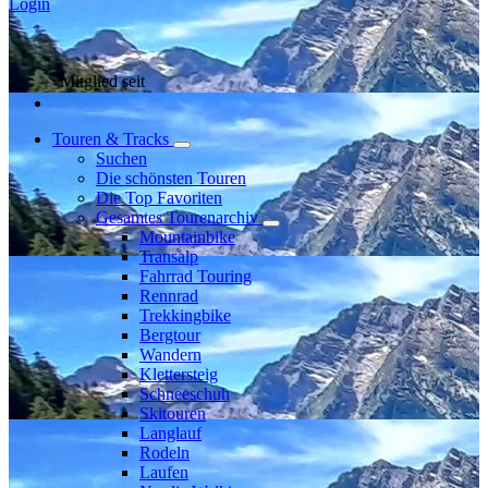
Login
Mitglied seit
Touren & Tracks
Suchen
Die schönsten Touren
Die Top Favoriten
Gesamtes Tourenarchiv
Mountainbike
Transalp
Fahrrad Touring
Rennrad
Trekkingbike
Bergtour
Wandern
Klettersteig
Schneeschuh
Skitouren
Langlauf
Rodeln
Laufen