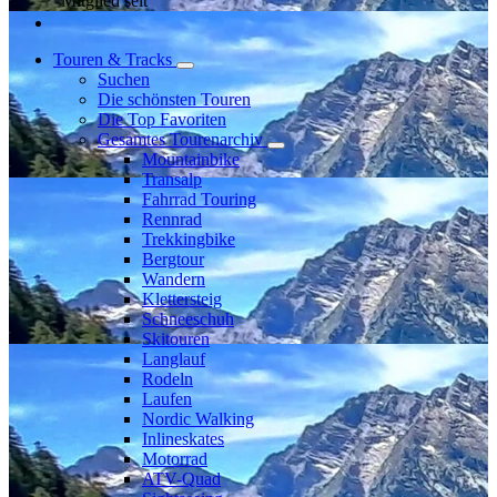
Mitglied seit
Touren & Tracks
Suchen
Die schönsten Touren
Die Top Favoriten
Gesamtes Tourenarchiv
Mountainbike
Transalp
Fahrrad Touring
Rennrad
Trekkingbike
Bergtour
Wandern
Klettersteig
Schneeschuh
Skitouren
Langlauf
Rodeln
Laufen
Nordic Walking
Inlineskates
Motorrad
ATV-Quad