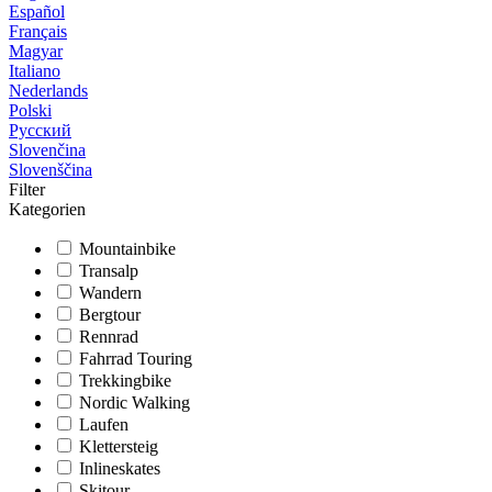
Español
Français
Magyar
Italiano
Nederlands
Polski
Русский
Slovenčina
Slovenščina
Filter
Kategorien
Mountainbike
Transalp
Wandern
Bergtour
Rennrad
Fahrrad Touring
Trekkingbike
Nordic Walking
Laufen
Klettersteig
Inlineskates
Skitour