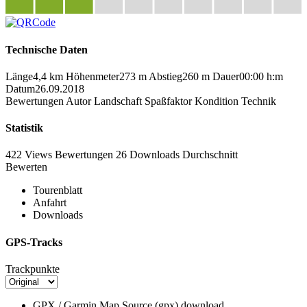
Technische Daten
Länge
4,4 km
Höhenmeter
273 m
Abstieg
260 m
Dauer
00:00 h:m
Datum
26.09.2018
Bewertungen
Autor
Landschaft
Spaßfaktor
Kondition
Technik
Statistik
422 Views
Bewertungen
26 Downloads
Durchschnitt
Bewerten
Tourenblatt
Anfahrt
Downloads
GPS-Tracks
Trackpunkte
GPX / Garmin Map Source (gpx)
download