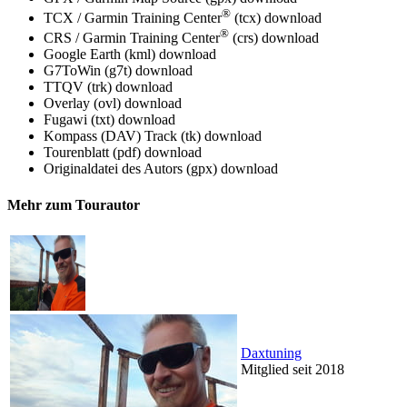
®
TCX / Garmin Training Center
(tcx)
download
®
CRS / Garmin Training Center
(crs)
download
Google Earth (kml)
download
G7ToWin (g7t)
download
TTQV (trk)
download
Overlay (ovl)
download
Fugawi (txt)
download
Kompass (DAV) Track (tk)
download
Tourenblatt (pdf)
download
Originaldatei des Autors (gpx)
download
Mehr zum Tourautor
Daxtuning
Mitglied seit 2018