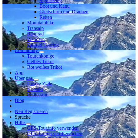
Sightseeing
Boot und Kanu
Gleitschirm und Drachen
Reiten
Mountainbike
Transalp
Rennrad
Wandern
Fahrrad Touring
Community
Tourenkönige
Gelbes Trikot
Rot weißes Trikot
App
Über uns
Unsere Ziele
Kontakt
Impressum
Blog
Neu Registrieren
Sprache
Hilfe
GPS-Tour.info verwenden
GPS-Touren veröffentlichen