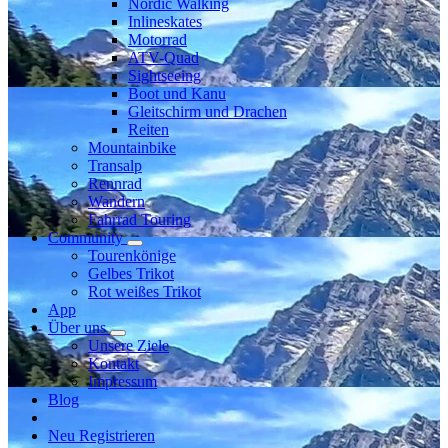
Nordic Walking
Inlineskates
Motorrad
ATV-Quad
Sightseeing
Boot und Kanu
Gleitschirm und Drachen
Reiten
Mountainbike
Transalp
Rennrad
Wandern
Fahrrad Touring
Community
Tourenkönige
Gelbes Trikot
Rot weißes Trikot
App
Über uns
Unsere Ziele
Kontakt
Impressum
Blog
Neu Registrieren