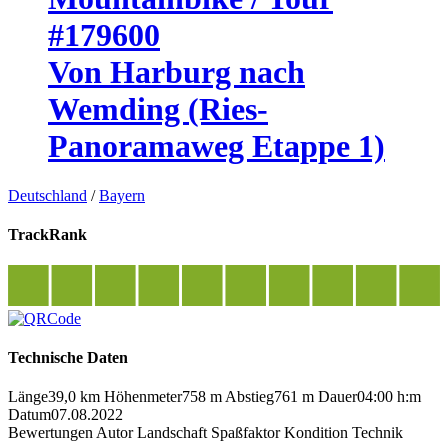
#179600
Von Harburg nach
Wemding (Ries-
Panoramaweg Etappe 1)
Deutschland
/
Bayern
TrackRank
Technische Daten
Länge
39,0 km
Höhenmeter
758 m
Abstieg
761 m
Dauer
04:00 h:m
Datum
07.08.2022
Bewertungen
Autor
Landschaft
Spaßfaktor
Kondition
Technik