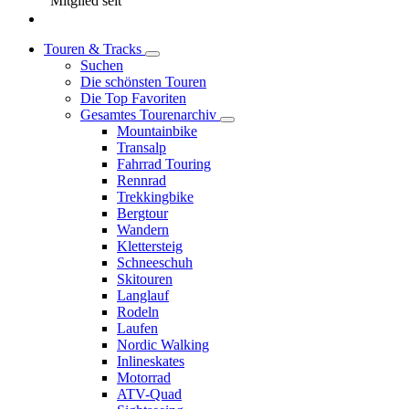
Mitglied seit
Touren & Tracks
Suchen
Die schönsten Touren
Die Top Favoriten
Gesamtes Tourenarchiv
Mountainbike
Transalp
Fahrrad Touring
Rennrad
Trekkingbike
Bergtour
Wandern
Klettersteig
Schneeschuh
Skitouren
Langlauf
Rodeln
Laufen
Nordic Walking
Inlineskates
Motorrad
ATV-Quad