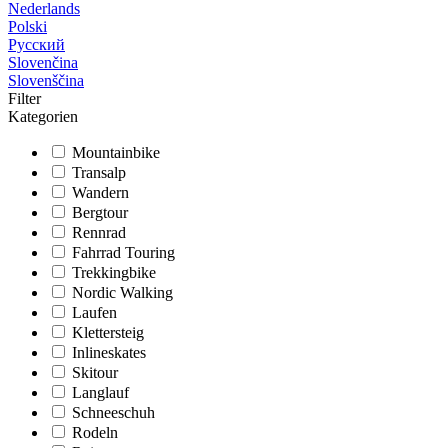
Nederlands
Polski
Русский
Slovenčina
Slovenščina
Filter
Kategorien
Mountainbike
Transalp
Wandern
Bergtour
Rennrad
Fahrrad Touring
Trekkingbike
Nordic Walking
Laufen
Klettersteig
Inlineskates
Skitour
Langlauf
Schneeschuh
Rodeln