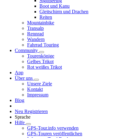
Sightseeing
Boot und Kanu
Gleitschirm und Drachen
Reiten
Mountainbike
Transalp
Rennrad
Wandern
Fahrrad Touring
Community
Tourenkönige
Gelbes Trikot
Rot weißes Trikot
App
Über uns
Unsere Ziele
Kontakt
Impressum
Blog
Neu Registrieren
Sprache
Hilfe
GPS-Tour.info verwenden
GPS-Touren veröffentlichen