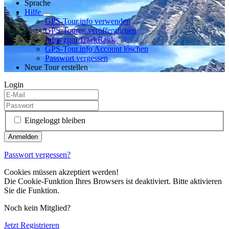
Sprache
Hilfe
GPS-Tour.info verwenden
GPS-Touren veröffentlichen
Infos zum TrackRank
GPS-Tour.info Account löschen
Passwort vergessen
Neue Tour erstellen
Login
Eingeloggt bleiben
Passwort vergessen?
Cookies müssen akzeptiert werden!
Die Cookie-Funktion Ihres Browsers ist deaktiviert. Bitte aktivieren
Sie die Funktion.
Noch kein Mitglied?
Jetzt Registrieren