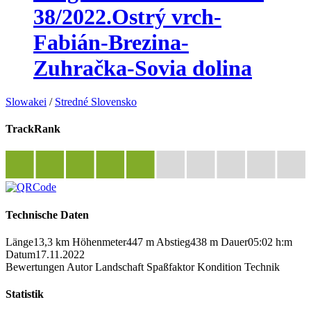
38/2022.Ostrý vrch-
Fabián-Brezina-
Zuhračka-Sovia dolina
Slowakei
/
Stredné Slovensko
TrackRank
Technische Daten
Länge
13,3 km
Höhenmeter
447 m
Abstieg
438 m
Dauer
05:02 h:m
Datum
17.11.2022
Bewertungen
Autor
Landschaft
Spaßfaktor
Kondition
Technik
Statistik