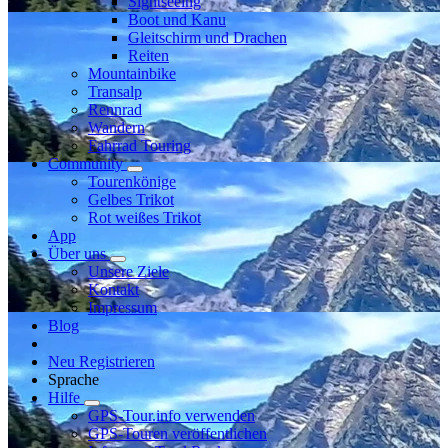
Sightseeing
Boot und Kanu
Gleitschirm und Drachen
Reiten
Mountainbike
Transalp
Rennrad
Wandern
Fahrrad Touring
Community
Tourenkönige
Gelbes Trikot
Rot weißes Trikot
App
Über uns
Unsere Ziele
Kontakt
Impressum
Blog
Neu Registrieren
Sprache
Hilfe
GPS-Tour.info verwenden
GPS-Touren veröffentlichen