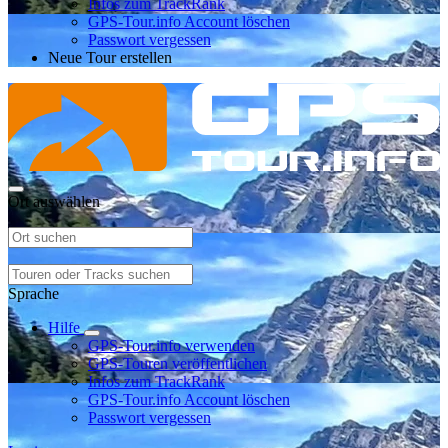
Infos zum TrackRank
GPS-Tour.info Account löschen
Passwort vergessen
Neue Tour erstellen
Ort auswählen
Sprache
Hilfe
GPS-Tour.info verwenden
GPS-Touren veröffentlichen
Infos zum TrackRank
GPS-Tour.info Account löschen
Passwort vergessen