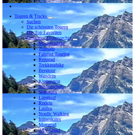
Mitglied seit
Touren & Tracks
Suchen
Die schönsten Touren
Die Top Favoriten
Gesamtes Tourenarchiv
Mountainbike
Transalp
Fahrrad Touring
Rennrad
Trekkingbike
Bergtour
Wandern
Klettersteig
Schneeschuh
Skitouren
Langlauf
Rodeln
Laufen
Nordic Walking
Inlineskates
Motorrad
ATV-Quad