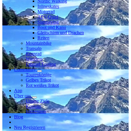
Nordic Walking
Inlineskates
Motorrad
ATV-Quad
Sightseeing
Boot und Kanu
Gleitschirm und Drachen
Reiten
Mountainbike
Transalp
Rennrad
Wandern
Fahrrad Touring
Community
Tourenkönige
Gelbes Trikot
Rot weißes Trikot
App
Über uns
Unsere Ziele
Kontakt
Impressum
Blog
Neu Registrieren