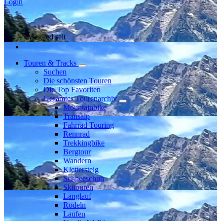
Login
Mitglied seit
Touren & Tracks
Suchen
Die schönsten Touren
Die Top Favoriten
Gesamtes Tourenarchiv
Mountainbike
Transalp
Fahrrad Touring
Rennrad
Trekkingbike
Bergtour
Wandern
Klettersteig
Schneeschuh
Skitouren
Langlauf
Rodeln
Laufen