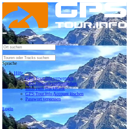
Ort auswählen
Sprache
Hilfe
GPS-Tour.info verwenden
GPS-Touren veröffentlichen
Infos zum TrackRank
GPS-Tour.info Account löschen
Passwort vergessen
Login